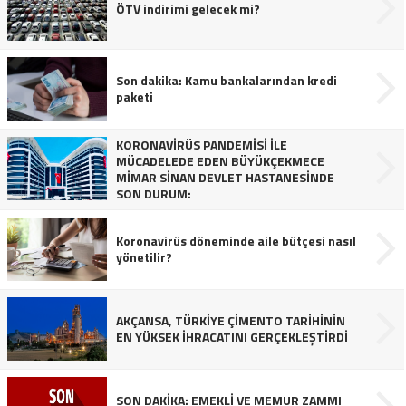
ÖTV indirimi gelecek mi?
Son dakika: Kamu bankalarından kredi
paketi
KORONAVİRÜS PANDEMİSİ İLE
MÜCADELEDE EDEN BÜYÜKÇEKMECE
MİMAR SİNAN DEVLET HASTANESİNDE
SON DURUM:
Koronavirüs döneminde aile bütçesi nasıl
yönetilir?
AKÇANSA, TÜRKİYE ÇİMENTO TARİHİNİN
EN YÜKSEK İHRACATINI GERÇEKLEŞTİRDİ
SON DAKİKA: EMEKLİ VE MEMUR ZAMMI