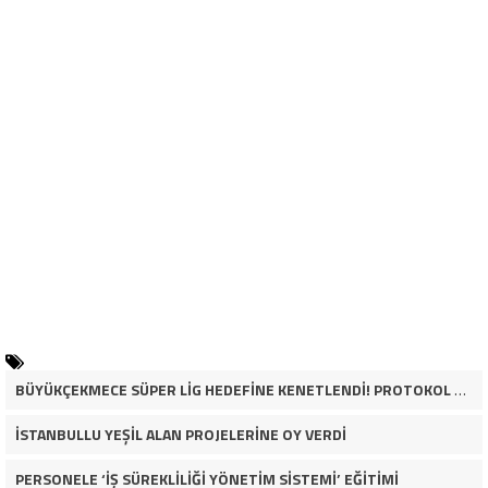
BÜYÜKÇEKMECE SÜPER LİG HEDEFİNE KENETLENDİ! PROTOKOL VE İŞ DÜNYASINDAN BASKETBOL TAKIMINA TAM DESTEK…
İSTANBULLU YEŞİL ALAN PROJELERİNE OY VERDİ
PERSONELE ‘İŞ SÜREKLİLİĞİ YÖNETİM SİSTEMİ’ EĞİTİMİ