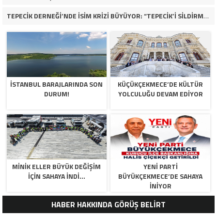
TEPECİK DERNEĞİ’NDE İSİM KRİZİ BÜYÜYOR: “TEPECİK’İ SİLDİRMEYECEĞİZ”
İSTANBUL BARAJLARINDA SON
KÜÇÜKÇEKMECE’DE KÜLTÜR
DURUM!
YOLCULUĞU DEVAM EDİYOR
MİNİK ELLER BÜYÜK DEĞİŞİM
YENİ PARTİ
İÇİN SAHAYA İNDİ…
BÜYÜKÇEKMECE’DE SAHAYA
İNİYOR
HABER HAKKINDA GÖRÜŞ BELİRT