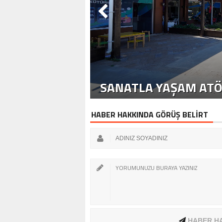
SANATLA YAŞAM ATÖ
HABER HAKKINDA GÖRÜŞ BELİRT
HABER H