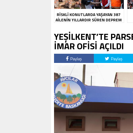
RİSKLİ KONUTLARDA YAŞAYAN 387
AİLENİN YILLARDIR SÜREN DEPREM
KABUSU SONA ERDİ
YEŞİLKENT’TE PARS
İMAR OFİSİ AÇILDI
Paylaş
Paylaş