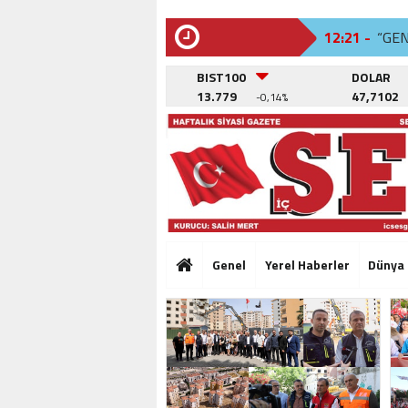
12:21 -
“GE
SON
DAKİKA
12:02 -
BEYL
BIST100
DOLAR
13.779
47,7102
-0,14%
12:26 -
SAN
12:21 -
“GE
12:02 -
BEYL
12:26 -
SAN
12:21 -
“GE
Genel
Yerel Haberler
Dünya
12:02 -
BEYL