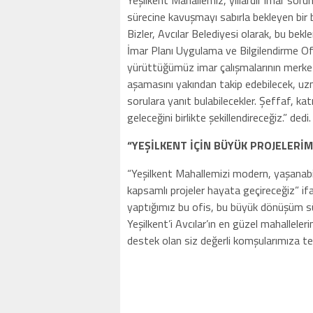
Yeşilkent Mahallemiz, yıllardır imar sor
sürecine kavuşmayı sabırla bekleyen bir 
Bizler, Avcılar Belediyesi olarak, bu bek
İmar Planı Uygulama ve Bilgilendirme Ofisi
yürüttüğümüz imar çalışmalarının merkez
aşamasını yakından takip edebilecek, uzma
sorulara yanıt bulabilecekler. Şeffaf, ka
geleceğini birlikte şekillendireceğiz.” dedi.
“YEŞİLKENT İÇİN BÜYÜK PROJELERİM
“Yeşilkent Mahallemizi modern, yaşanabil
kapsamlı projeler hayata geçireceğiz” ifa
yaptığımız bu ofis, bu büyük dönüşüm süre
Yeşilkent’i Avcılar’ın en güzel mahalleler
destek olan siz değerli komşularımıza teş