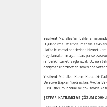
Yeşilkent Mahallesi’nin beklenen imarınd
Bilgilendirme Ofisi’nde, mahalle sakinlerin
Hafta içi mesai saatlerinde hizmet verece
uygulamalarının aşamaları, parselizasyon 
rehberlik hizmeti sağlanacak. Uzman tekn
danışmanlık hizmetleri sayesinde vatandaş
Yeşilkent Mahallesi Kazım Karabekir Cadd
Belediye Başkan Yardımcıları, Avcılar Bel
Kuruluşları, muhtarlar ve çok sayıda Yeşil
ŞEFFAF, KATILIMCI VE ÇÖZÜM ODAKL