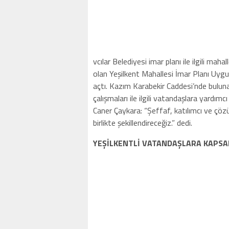
vcılar Belediyesi imar planı ile ilgili ma
olan Yeşilkent Mahallesi İmar Planı Uygu
açtı. Kazım Karabekir Caddesi’nde buluna
çalışmaları ile ilgili vatandaşlara yardı
Caner Çaykara: “Şeffaf, katılımcı ve çöz
birlikte şekillendireceğiz.” dedi.
YEŞİLKENTLİ VATANDAŞLARA KAPSA