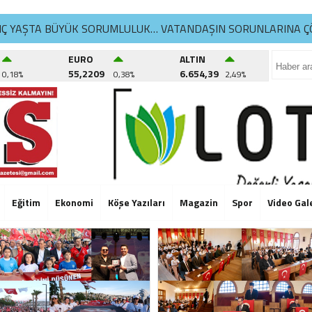
NÇ YAŞTA BÜYÜK SORUMLULUK… VATANDAŞIN SORUNLARINA Ç
İKDÜZÜ’NDE YAZ SPOR KURSLARI TÜM HIZIYLA DEVAM EDİYO
EURO
ALTIN
55,2209
6.654,39
0,18%
0,38%
2,49%
ATLA YAŞAM ATÖLYELERİ’NDE 6. DÖNEM BAŞLADI
NÇ YAŞTA BÜYÜK SORUMLULUK… VATANDAŞIN SORUNLARINA Ç
İKDÜZÜ’NDE YAZ SPOR KURSLARI TÜM HIZIYLA DEVAM EDİYO
ATLA YAŞAM ATÖLYELERİ’NDE 6. DÖNEM BAŞLADI
NÇ YAŞTA BÜYÜK SORUMLULUK… VATANDAŞIN SORUNLARINA Ç
Eğitim
Ekonomi
Köşe Yazıları
Magazin
Spor
Video Gal
İKDÜZÜ’NDE YAZ SPOR KURSLARI TÜM HIZIYLA DEVAM EDİYO