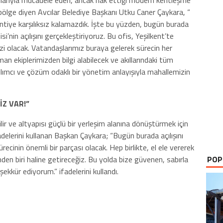
unlarıyla mücadele eden, ancak hak ettiği modern kentleşme
bölge diyen Avcılar Belediye Başkanı Utku Caner Çaykara, “
lentiye karşılıksız kalamazdık. İşte bu yüzden, bugün burada
’nin açılışını gerçekleştiriyoruz. Bu ofis, Yeşilkent’te
i olacak. Vatandaşlarımız buraya gelerek sürecin her
n ekiplerimizden bilgi alabilecek ve akıllarındaki tüm
tılımcı ve çözüm odaklı bir yönetim anlayışıyla mahallemizin
İZ VAR!”
ir ve altyapısı güçlü bir yerleşim alanına dönüştürmek için
delerini kullanan Başkan Çaykara; “Bugün burada açılışını
cinin önemli bir parçası olacak. Hep birlikte, el ele vererek
POP
inden biri haline getireceğiz. Bu yolda bize güvenen, sabırla
ekkür ediyorum.” ifadelerini kullandı.