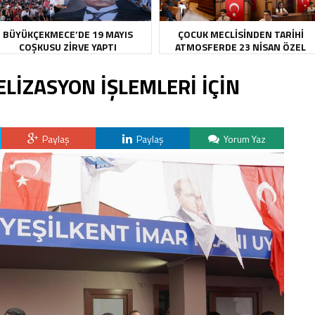
BÜYÜKÇEKMECE’DE 19 MAYIS
ÇOCUK MECLİSİNDEN TARİHİ
COŞKUSU ZİRVE YAPTI
ATMOSFERDE 23 NİSAN ÖZEL
OTURUMU
ELİZASYON İŞLEMLERİ İÇİN
Paylaş
Paylaş
Yorum Yaz