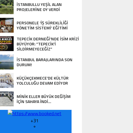
DESTEK…
İSTANBULLU YEŞİL ALAN
PROJELERİNE OY VERDİ
PERSONELE ‘İŞ SÜREKLİLİĞİ
YÖNETİM SİSTEMİ’ EĞİTİMİ
TEPECİK DERNEĞİ’NDE İSİM KRİZİ
GENÇ YAŞTA BÜYÜK SORUMLULUK… VA
BÜYÜYOR: “TEPECİK’İ
SİLDİRMEYECEĞİZ”
ORUNLARINA ÇÖZÜM ARIYOR!”
İSTANBUL BARAJLARINDA SON
DURUM!
KÜÇÜKÇEKMECE’DE KÜLTÜR
YOLCULUĞU DEVAM EDİYOR
MİNİK ELLER BÜYÜK DEĞİŞİM
İÇİN SAHAYA İNDİ…
+
31
°