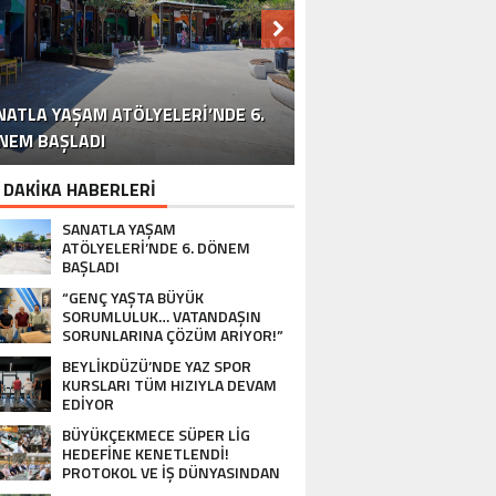
ÜYÜKÇEKMECE SÜPER LİG HEDEFİNE
“GENÇ YAŞTA BÜYÜK SORUMLULUK…
TEPECİK DERNEĞİ’NDE İSİM KRİZİ
KENETLENDİ! PROTOKOL VE İŞ
NATLA YAŞAM ATÖLYELERİ’NDE 6.
TANBULLU YEŞİL ALAN PROJELERİNE
EYLİKDÜZÜ’NDE YAZ SPOR KURSLARI
ERSONELE ‘İŞ SÜREKLİLİĞİ YÖNETİM
ÜNYASINDAN BASKETBOL TAKIMINA
VATANDAŞIN SORUNLARINA ÇÖZÜM
MİNİK ELLER BÜYÜK DEĞİŞİM İÇİN
KÜÇÜKÇEKMECE’DE KÜLTÜR
BÜYÜYOR: “TEPECİK’İ
NEM BAŞLADI
TANBUL BARAJLARINDA SON DURUM!
TÜM HIZIYLA DEVAM EDİYOR
YOLCULUĞU DEVAM EDİYOR
SİLDİRMEYECEĞİZ”
SİSTEMİ’ EĞİTİMİ
TAM DESTEK…
SAHAYA İNDİ…
OY VERDİ
ARIYOR!”
 DAKİKA HABERLERİ
SANATLA YAŞAM
ATÖLYELERİ’NDE 6. DÖNEM
BAŞLADI
“GENÇ YAŞTA BÜYÜK
SORUMLULUK… VATANDAŞIN
SORUNLARINA ÇÖZÜM ARIYOR!”
BEYLİKDÜZÜ’NDE YAZ SPOR
KURSLARI TÜM HIZIYLA DEVAM
EDİYOR
BÜYÜKÇEKMECE SÜPER LİG
HEDEFİNE KENETLENDİ!
PROTOKOL VE İŞ DÜNYASINDAN
BASKETBOL TAKIMINA TAM