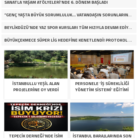
SANATLA YAŞAM ATÖLYELERİ’NDE 6. DÖNEM BAŞLADI
“GENÇ YAŞTA BÜYÜK SORUMLULUK… VATANDAŞIN SORUNLARINA ÇÖZÜM ARIYOR!”
BEYLİKDÜZÜ’NDE YAZ SPOR KURSLARI TÜM HIZIYLA DEVAM EDİYOR
BÜYÜKÇEKMECE SÜPER LİG HEDEFİNE KENETLENDİ! PROTOKOL VE İŞ DÜNYASINDAN BASKETBOL TAKIMINA TAM DESTEK…
İSTANBULLU YEŞİL ALAN
PERSONELE ‘İŞ SÜREKLİLİĞİ
PROJELERİNE OY VERDİ
YÖNETİM SİSTEMİ’ EĞİTİMİ
TEPECİK DERNEĞİ’NDE İSİM
İSTANBUL BARAJLARINDA SON