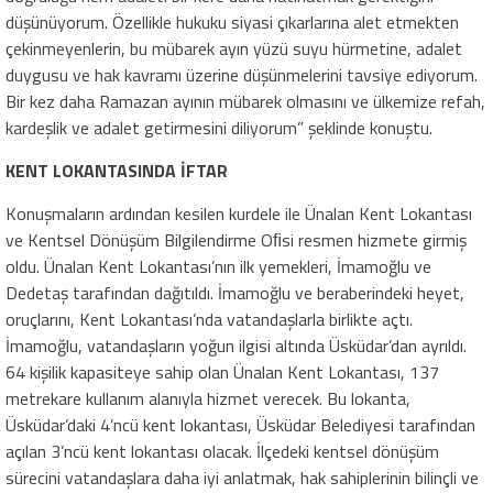
düşünüyorum. Özellikle hukuku siyasi çıkarlarına alet etmekten
çekinmeyenlerin, bu mübarek ayın yüzü suyu hürmetine, adalet
duygusu ve hak kavramı üzerine düşünmelerini tavsiye ediyorum.
Bir kez daha Ramazan ayının mübarek olmasını ve ülkemize refah,
kardeşlik ve adalet getirmesini diliyorum” şeklinde konuştu.
KENT LOKANTASINDA İFTAR
Konuşmaların ardından kesilen kurdele ile Ünalan Kent Lokantası
ve Kentsel Dönüşüm Bilgilendirme Oﬁsi resmen hizmete girmiş
oldu. Ünalan Kent Lokantası’nın ilk yemekleri, İmamoğlu ve
Dedetaş tarafından dağıtıldı. İmamoğlu ve beraberindeki heyet,
oruçlarını, Kent Lokantası’nda vatandaşlarla birlikte açtı.
İmamoğlu, vatandaşların yoğun ilgisi altında Üsküdar’dan ayrıldı.
64 kişilik kapasiteye sahip olan Ünalan Kent Lokantası, 137
metrekare kullanım alanıyla hizmet verecek. Bu lokanta,
Üsküdar’daki 4’ncü kent lokantası, Üsküdar Belediyesi tarafından
açılan 3’ncü kent lokantası olacak. İlçedeki kentsel dönüşüm
sürecini vatandaşlara daha iyi anlatmak, hak sahiplerinin bilinçli ve