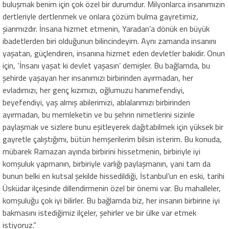
buluşmak benim için çok özel bir durumdur. Milyonlarca insanımızın
dertleriyle dertlenmek ve onlara çözüm bulma gayretimiz,
şiarımızdır. İnsana hizmet etmenin, Yaradan’a dönük en büyük
ibadetlerden biri olduğunun bilincindeyim. Aynı zamanda insanını
yaşatan, güçlendiren, insanına hizmet eden devletler bakidir. Onun
için, ‘İnsanı yaşat ki devlet yaşasın’ demişler. Bu bağlamda, bu
şehirde yaşayan her insanımızı birbirinden ayırmadan, her
evladımızı, her genç kızımızı, oğlumuzu hanımefendiyi,
beyefendiyi, yaş almış abilerimizi, ablalarımızı birbirinden
ayırmadan, bu memleketin ve bu şehrin nimetlerini sizinle
paylaşmak ve sizlere bunu eşitleyerek dağıtabilmek için yüksek bir
gayretle çalıştığımı, bütün hemşerilerim bilsin isterim. Bu konuda,
mübarek Ramazan ayında birbirini hissetmenin, birbiriyle iyi
komşuluk yapmanın, birbiriyle varlığı paylaşmanın, yani tam da
bunun belki en kutsal şekilde hissedildiği, İstanbul’un en eski, tarihi
Üsküdar ilçesinde dillendirmenin özel bir önemi var. Bu mahalleler,
komşuluğu çok iyi bilirler. Bu bağlamda biz, her insanın birbirine iyi
bakmasını istediğimiz ilçeler, şehirler ve bir ülke var etmek
istiyoruz.”