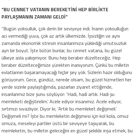
“BU CENNET VATANIN BEREKETİNİ HEP BİRLİKTE
PAYLAŞMANIN ZAMANI GELDİ”
“Bugün yoksulluk, çok derin bir seviyeye indi. İnanın yoksulluğun
acı vermediği yuva, çok az artık ülkemizde. İşsizliğin ve aynı
zamanda ekonomik stresin insanlarımıza yüklediği umutsuzluk
ayrı bir boyut. İşte bütün bunlar, bu cennet vatana, bu güzel
ülkeye asla yakışmıyor. Bunu hep beraber düzelteceğiz. Hep
beraber düzelteceğimize yürekten inanıyorum. Çünkü bu milletin
evlatlarının başaramayacağı hiçbir şey yok. Sizlerin hazır olduğunu
görüyorum. Gece, gündüz, nerede olsam, bu güzel hizmetleri her
yerde sizinle paylaştığımda, pazarları ziyaret ettiğimde,
insanlarımız bize şunu söylüyor: ‘Hadi, hadi artık. Hadi şu
memleketi değiştirelim.’ Acele ediyor insanımız. Acele ediyor,
sırtımızı sıvazlıyor. Diyor ki; ‘Artık bu memleket değişmeli.’
Değişmeli mi? İşte bu memleketin değişmesi için kol kola, omuz
omuza, meseleyi partiler üstü bir seviyeye taşıyarak, bu
memleketin, bu milletin geleceğini en güzel şekilde inşa etmek, bu