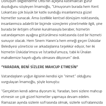
Dönüşüm Bilgilendirme Oﬁsi’nin açılışına katılmaktan gurur
duyduğunu söyleyen İmamoğlu, “Umuyorum burada hem Kent
Lokantası çok büyük bir katkı sunduğu insanlarımıza güzel
hizmetler sunacak. Ama özellikle kentsel dönüşüm noktasında,
insanlarımıza adaletli bir biçimde süreçlerini yönetmekle ilgili, yine
burada bir iletişim ofisinin kurulmasıyla beraber, hizmetin
vatandaşımızın ayağına götürülmesi noktasında özel bir hizmeti
sunuyor olacak. Hem Sinem Hanım’a hem emeği geçen Üsküdar
Belediyesi yöneticisi ve arkadaşlarına teşekkür ediyor, her iki
hizmetin Üsküdar’ımıza ve İstanbul’umuza, tabii ki Ünalan
mahallemize hayırlı uğurlu olmasını diliyorum” dedi.
“YARADAN, BENİ SİZLERE MAHCUP ETMESİN”
Vatandaşların yoğun ilgisinin kendisi için “nimet” olduğunu
vurgulayan İmamoğlu, şöyle konuştu:
“Gerçekten kendi adıma diyorum ki; Yaradan, beni sizlere mahcup
etmesin ve çok güzel hizmetler yapmaya devam edelim.
Ramazan ayında sizlerin sofrasında olmak, sizlerle sofralarınızda