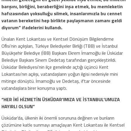
barışını, birliğini, beraberliğini inşa etmek, bu memleketin
hafızasından yoksulluğu silmek, insanlarımızla bu cennet
vatanın bereketini hep birlikte paylaşmanın zamanı geldi
diyorum” ifadelerini kullandı.
Ünalan Kent Lokantası ve Kentsel Dönüşüm Bilgilendirme
Oﬁsi’nin açılışları, Türkiye Belediyeler Birliği (TBB) ve İstanbul
Büyükşehir Belediye (İBB) Başkanı Ekrem İmamoğlu ile Üsküdar
Belediye Başkanı Sinem Dedetaş tarafından gerçekleştirildi.
Üsküdar Belediyesi’nin ilçe genelinde açtığı üçüncü Kent
Lokantası’nın açılışı, vatandaşların yoğun ilgisi nedeniyle mini
mitinge dönüştü. İmamoğlu ve Dedetaş, iftar öncesinde
vatandaşlara birer konuşma yaptı.
“HER İKİ HİZMETİN ÜSKÜDAR’IMIZA VE İSTANBUL’UMUZA
HAYIRLI OLSUN”
Üsküdar’da, ülkenin iki önemli sorununa değinen ve bunların
çözümüne katkı sunmayı amaçlayan Kent Lokantası ile Kentsel