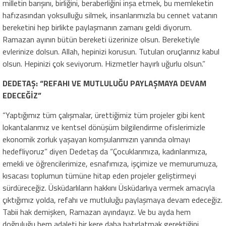
milletin barışını, birliğini, beraberliğini inşa etmek, bu memleketin
hafızasından yoksulluğu silmek, insanlarımızla bu cennet vatanın
bereketini hep birlikte paylaşmanın zamanı geldi diyorum.
Ramazan ayının bütün bereketi üzerinize olsun. Bereketiyle
evlerinize dolsun. Allah, hepinizi korusun. Tutulan oruçlarınız kabul
olsun. Hepinizi çok seviyorum. Hizmetler hayırlı uğurlu olsun.”
DEDETAŞ: “REFAHI VE MUTLULUĞU PAYLAŞMAYA DEVAM
EDECEĞİZ”
“Yaptığımız tüm çalışmalar, ürettiğimiz tüm projeler gibi kent
lokantalarımız ve kentsel dönüşüm bilgilendirme ofislerimizle
ekonomik zorluk yaşayan komşularımızın yanında olmayı
hedefliyoruz” diyen Dedetaş da “Çocuklarımıza, kadınlarımıza,
emekli ve öğrencilerimize, esnafımıza, işçimize ve memurumuza,
kısacası toplumun tümüne hitap eden projeler geliştirmeyi
sürdüreceğiz. Üsküdarlıların hakkını Üsküdarlıya vermek amacıyla
çıktığımız yolda, refahı ve mutluluğu paylaşmaya devam edeceğiz.
Tabii hak demişken, Ramazan ayındayız. Ve bu ayda hem
doğruluğu hem adaleti bir kere daha hatırlatmak gerektiğini