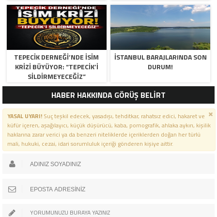
TEPECİK DERNEĞİ’NDE İSİM
İSTANBUL BARAJLARINDA SON
KRİZİ BÜYÜYOR: “TEPECİK’İ
DURUM!
SİLDİRMEYECEĞİZ”
HABER HAKKINDA GÖRÜŞ BELİRT
YASAL UYARI!
Suç teşkil edecek, yasadışı, tehditkar, rahatsız edici, hakaret ve
küfür içeren, aşağılayıcı, küçük düşürücü, kaba, pornografik, ahlaka aykırı, kişilik
haklarına zarar verici ya da benzeri niteliklerde içeriklerden doğan her türlü
mali, hukuki, cezai, idari sorumluluk içeriği gönderen kişiye aittir.