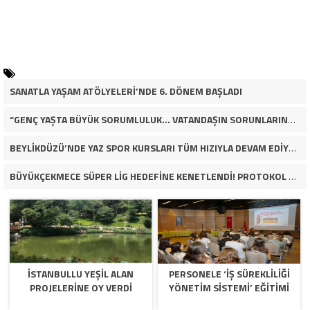
SANATLA YAŞAM ATÖLYELERİ’NDE 6. DÖNEM BAŞLADI
“GENÇ YAŞTA BÜYÜK SORUMLULUK… VATANDAŞIN SORUNLARINA ÇÖZÜM ARIYOR!”
BEYLİKDÜZÜ’NDE YAZ SPOR KURSLARI TÜM HIZIYLA DEVAM EDİYOR
BÜYÜKÇEKMECE SÜPER LİG HEDEFİNE KENETLENDİ! PROTOKOL VE İŞ DÜNYASINDAN BASKETBOL TAKIMINA TAM DESTEK…
İSTANBULLU YEŞİL ALAN
PERSONELE ‘İŞ SÜREKLİLİĞİ
PROJELERİNE OY VERDİ
YÖNETİM SİSTEMİ’ EĞİTİMİ