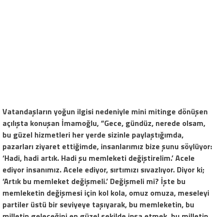
Vatandaşların yoğun ilgisi nedeniyle mini mitinge dönüşen
açılışta konuşan İmamoğlu, “Gece, gündüz, nerede olsam,
bu güzel hizmetleri her yerde sizinle paylaştığımda,
pazarları ziyaret ettiğimde, insanlarımız bize şunu söylüyor:
‘Hadi, hadi artık. Hadi şu memleketi değiştirelim.’ Acele
ediyor insanımız. Acele ediyor, sırtımızı sıvazlıyor. Diyor ki;
‘Artık bu memleket değişmeli.’ Değişmeli mi? İşte bu
memleketin değişmesi için kol kola, omuz omuza, meseleyi
partiler üstü bir seviyeye taşıyarak, bu memleketin, bu
milletin geleceğini en güzel şekilde inşa etmek, bu milletin