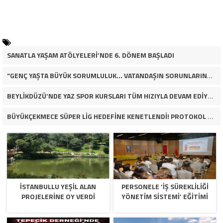
SANATLA YAŞAM ATÖLYELERİ’NDE 6. DÖNEM BAŞLADI
“GENÇ YAŞTA BÜYÜK SORUMLULUK… VATANDAŞIN SORUNLARINA ÇÖZÜM ARIYOR!”
BEYLİKDÜZÜ’NDE YAZ SPOR KURSLARI TÜM HIZIYLA DEVAM EDİYOR
BÜYÜKÇEKMECE SÜPER LİG HEDEFİNE KENETLENDİ! PROTOKOL VE İŞ DÜNYASINDAN BASKETBOL TAKIMINA TAM DESTEK…
İSTANBULLU YEŞİL ALAN
PERSONELE ‘İŞ SÜREKLİLİĞİ
PROJELERİNE OY VERDİ
YÖNETİM SİSTEMİ’ EĞİTİMİ