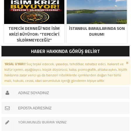
TEPECİK DERNEĞİ’NDE İSİM
İSTANBUL BARAJLARINDA SON
KRİZİ BÜYÜYOR: “TEPECİK’İ
DURUM!
SİLDİRMEYECEĞİZ”
HABER HAKKINDA GÖRÜŞ BELİRT
YASAL UYARI!
Suç teşkil edecek, yasadışı, tehditkar, rahatsız edici, hakaret ve
küfür içeren, aşağılayıcı, küçük düşürücü, kaba, pornografik, ahlaka aykırı, kişilik
haklarına zarar verici ya da benzeri niteliklerde içeriklerden doğan her türlü
mali, hukuki, cezai, idari sorumluluk içeriği gönderen kişiye aittir.