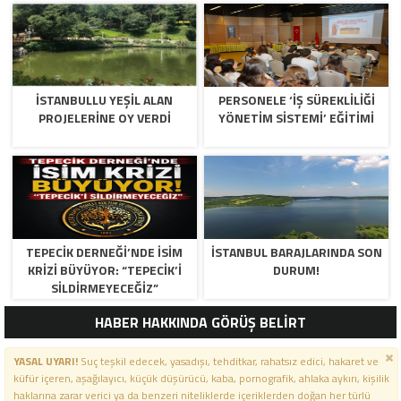
İSTANBULLU YEŞİL ALAN
PERSONELE ‘İŞ SÜREKLİLİĞİ
PROJELERİNE OY VERDİ
YÖNETİM SİSTEMİ’ EĞİTİMİ
TEPECİK DERNEĞİ’NDE İSİM
İSTANBUL BARAJLARINDA SON
KRİZİ BÜYÜYOR: “TEPECİK’İ
DURUM!
SİLDİRMEYECEĞİZ”
HABER HAKKINDA GÖRÜŞ BELİRT
YASAL UYARI!
Suç teşkil edecek, yasadışı, tehditkar, rahatsız edici, hakaret ve
küfür içeren, aşağılayıcı, küçük düşürücü, kaba, pornografik, ahlaka aykırı, kişilik
haklarına zarar verici ya da benzeri niteliklerde içeriklerden doğan her türlü