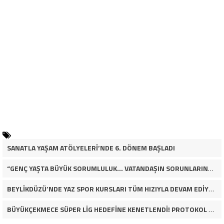
SANATLA YAŞAM ATÖLYELERİ’NDE 6. DÖNEM BAŞLADI
“GENÇ YAŞTA BÜYÜK SORUMLULUK… VATANDAŞIN SORUNLARINA ÇÖZÜM ARIYOR!”
BEYLİKDÜZÜ’NDE YAZ SPOR KURSLARI TÜM HIZIYLA DEVAM EDİYOR
BÜYÜKÇEKMECE SÜPER LİG HEDEFİNE KENETLENDİ! PROTOKOL VE İŞ DÜNYASINDAN BASKETBOL TAKIMINA TAM DESTEK…