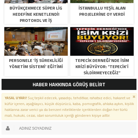
BÜYÜKÇEKMECE SÜPER LİG
İSTANBULLU YEŞİL ALAN
HEDEFİNE KENETLENDİ!
PROJELERİNE OY VERDİ
PROTOKOL VE İŞ
DÜNYASINDAN BASKETBOL
TAKIMINA TAM DESTEK…
PERSONELE ‘İŞ SÜREKLİLİĞİ
TEPECİK DERNEĞİ’NDE İSİM
YÖNETİM SİSTEMİ’ EĞİTİMİ
KRİZİ BÜYÜYOR: “TEPECİK’İ
SİLDİRMEYECEĞİZ”
HABER HAKKINDA GÖRÜŞ BELİRT
YASAL UYARI!
Suç teşkil edecek, yasadışı, tehditkar, rahatsız edici, hakaret ve
küfür içeren, aşağılayıcı, küçük düşürücü, kaba, pornografik, ahlaka aykırı, kişilik
haklarına zarar verici ya da benzeri niteliklerde içeriklerden doğan her türlü
mali, hukuki, cezai, idari sorumluluk içeriği gönderen kişiye aittir.