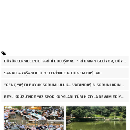
BÜYÜKÇEKMECE’DE TARİHİ BULUŞMA!…“İKİ BAKAN GELİYOR, BÜYÜKÇEKMECE’NİN ADLİYE KADERİ DEĞİŞECEK Mİ?”
SANATLA YAŞAM ATÖLYELERİ’NDE 6. DÖNEM BAŞLADI
“GENÇ YAŞTA BÜYÜK SORUMLULUK… VATANDAŞIN SORUNLARINA ÇÖZÜM ARIYOR!”
BEYLİKDÜZÜ’NDE YAZ SPOR KURSLARI TÜM HIZIYLA DEVAM EDİYOR