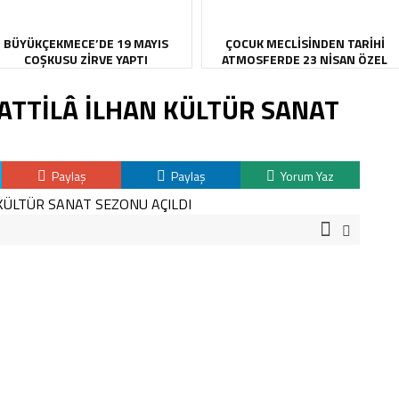
BÜYÜKÇEKMECE’DE 19 MAYIS
ÇOCUK MECLİSİNDEN TARİHİ
COŞKUSU ZİRVE YAPTI
ATMOSFERDE 23 NİSAN ÖZEL
OTURUMU
ATTİLÂ İLHAN KÜLTÜR SANAT
Paylaş
Paylaş
Yorum Yaz