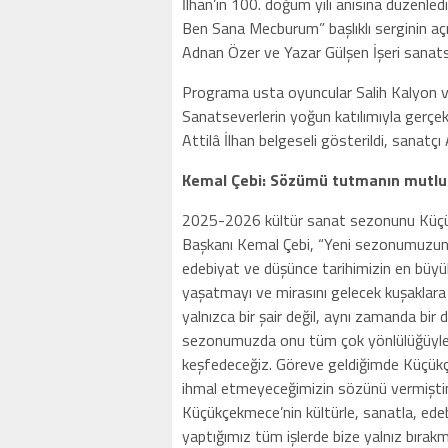
İlhan’ın 100. doğum yılı anısına düzenle
Ben Sana Mecburum” başlıklı serginin aç
Adnan Özer ve Yazar Gülşen İşeri sanatsev
Programa usta oyuncular Salih Kalyon ve
Sanatseverlerin yoğun katılımıyla gerçekl
Attilâ İlhan belgeseli gösterildi, sanatçı A
Kemal Çebi: Sözümü tutmanın mutlu
2025-2026 kültür sanat sezonunu Küçükç
Başkanı Kemal Çebi, “Yeni sezonumuzun bu y
edebiyat ve düşünce tarihimizin en büyük 
yaşatmayı ve mirasını gelecek kuşaklara
yalnızca bir şair değil, aynı zamanda bi
sezonumuzda onu tüm çok yönlülüğüyle t
keşfedeceğiz. Göreve geldiğimde Küçük
ihmal etmeyeceğimizin sözünü vermişti
Küçükçekmece’nin kültürle, sanatla, edeb
yaptığımız tüm işlerde bize yalnız bıra