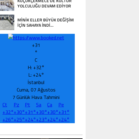
KÜÇÜKÇEKMECE’DE KÜLTÜR
YOLCULUĞU DEVAM EDİYOR
MİNİK ELLER BÜYÜK DEĞİŞİM
İÇİN SAHAYA İNDİ…
+
31
°
C
H:
+
32°
L:
+
24°
İstanbul
Cuma, 07 Ağustos
7 Günlük Hava Tahmini
Ct
Pz
Pt
Sa
Ça
Pe
+
32°
+
30°
+
31°
+
30°
+
30°
+
31°
+
26°
+
25°
+
24°
+
23°
+
24°
+
24°