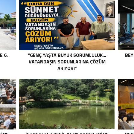
E 6.
“GENÇ YAŞTA BÜYÜK SORUMLULUK…
BEY
VATANDAŞIN SORUNLARINA ÇÖZÜM
ARIYOR!”