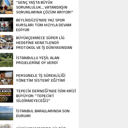
“GENÇ YAŞTA BÜYÜK
SORUMLULUK… VATANDAŞIN
SORUNLARINA ÇÖZÜM ARIYOR!”
BEYLİKDÜZÜ’NDE YAZ SPOR
KURSLARI TÜM HIZIYLA DEVAM
EDİYOR
BÜYÜKÇEKMECE SÜPER LİG
HEDEFİNE KENETLENDİ!
PROTOKOL VE İŞ DÜNYASINDAN
BASKETBOL TAKIMINA TAM
DESTEK…
İSTANBULLU YEŞİL ALAN
PROJELERİNE OY VERDİ
PERSONELE ‘İŞ SÜREKLİLİĞİ
GENÇ YAŞTA BÜYÜK SORUMLULUK… VA
YÖNETİM SİSTEMİ’ EĞİTİMİ
ORUNLARINA ÇÖZÜM ARIYOR!”
TEPECİK DERNEĞİ’NDE İSİM KRİZİ
BÜYÜYOR: “TEPECİK’İ
SİLDİRMEYECEĞİZ”
İSTANBUL BARAJLARINDA SON
DURUM!