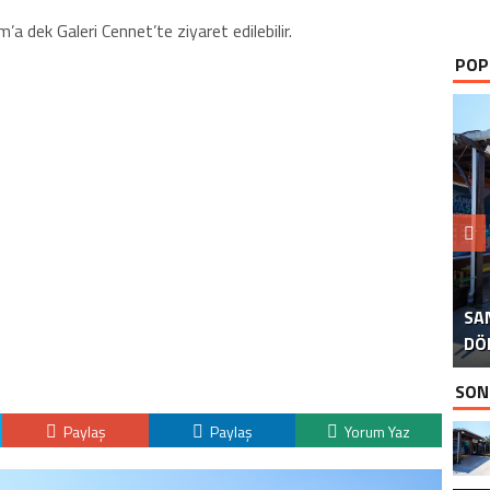
’a dek Galeri Cennet’te ziyaret edilebilir.
POP
B
SA
İS
B
P
D
DÖ
İS
SON
Paylaş
Paylaş
Yorum Yaz