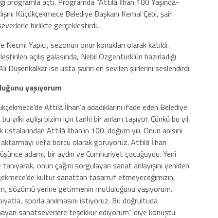
diği programla açtı. Programda “Attilâ İlhan 100 Yaşında-
ılışını Küçükçekmece Belediye Başkanı Kemal Çebi, şair
erlerle birlikte gerçekleştirdi.
 Necmi Yapıcı, sezonun onur konukları olarak katıldı.
eştirilen açılış galasında, Nebil Özgentürk’ün hazırladığı
li Düşenkalkar ise usta şairin en sevilen şiirlerini seslendirdi.
luğunu yaşıyorum
ekmece’de Attilâ İlhan’a adadıklarını ifade eden Belediye
ılki açılışı bizim için tarihi bir anlam taşıyor. Çünkü bu yıl,
ustalarından Attilâ İlhan’ın 100. doğum yılı. Onun anısını
 aktarmayı vefa borcu olarak görüyoruz. Attilâ İlhan
r düşünce adamı, bir aydın ve Cumhuriyet çocuğuydu. Yeni
anıyarak, onun çağını sorgulayan sanat anlayışını yeniden
çekmece’de kültür sanattan tasarruf etmeyeceğimizin,
m, sözümü yerine getirmenin mutluluğunu yaşıyorum.
iyatla, sporla anılmasını istiyoruz. Bu doğrultuda
kmayan sanatseverlere teşekkür ediyorum” diye konuştu.