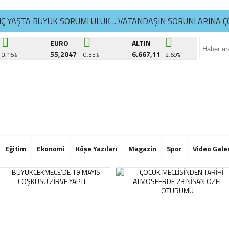
NÇ YAŞTA BÜYÜK SORUMLULUK… VATANDAŞIN SORUNLARINA Ç
İKDÜZÜ’NDE YAZ SPOR KURSLARI TÜM HIZIYLA DEVAM EDİYO
EURO
ALTIN
55,2047
6.667,11
0,16%
0,35%
2,69%
ATLA YAŞAM ATÖLYELERİ’NDE 6. DÖNEM BAŞLADI
NÇ YAŞTA BÜYÜK SORUMLULUK… VATANDAŞIN SORUNLARINA Ç
İKDÜZÜ’NDE YAZ SPOR KURSLARI TÜM HIZIYLA DEVAM EDİYO
ATLA YAŞAM ATÖLYELERİ’NDE 6. DÖNEM BAŞLADI
NÇ YAŞTA BÜYÜK SORUMLULUK… VATANDAŞIN SORUNLARINA Ç
Eğitim
Ekonomi
Köşe Yazıları
Magazin
Spor
Video Gale
İKDÜZÜ’NDE YAZ SPOR KURSLARI TÜM HIZIYLA DEVAM EDİYO