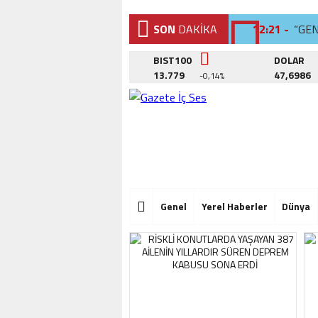
SON
DAKİKA
12:21 -
“GE
12:02 -
BEYL
BIST100
DOLAR
13.779
47,6986
-0,14%
12:26 -
SAN
12:21 -
“GE
12:02 -
BEYL
12:26 -
SAN
12:21 -
“GE
Genel
Yerel Haberler
Dünya
12:02 -
BEYL