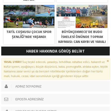
TATİL COŞKUSU ÇOCUK SPOR
BÜYÜKÇEKMECE’DE BUDO
ŞENLİĞİ’NDE YAŞANDI
İSKELESİ ÖNÜNDE TOPRAK
KAYMASI: CAN KAYBI VE YARALI
YOK…
HABER HAKKINDA GÖRÜŞ BELİRT
YASAL UYARI!
Suç teşkil edecek, yasadışı, tehditkar, rahatsız edici, hakaret ve
küfür içeren, aşağılayıcı, küçük düşürücü, kaba, pornografik, ahlaka aykırı, kişilik
haklarına zarar verici ya da benzeri niteliklerde içeriklerden doğan her türlü
mali, hukuki, cezai, idari sorumluluk içeriği gönderen kişiye aittir.