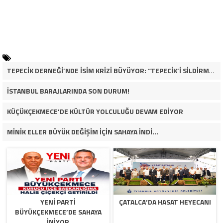
TEPECİK DERNEĞİ’NDE İSİM KRİZİ BÜYÜYOR: “TEPECİK’İ SİLDİRMEYECEĞİZ”
İSTANBUL BARAJLARINDA SON DURUM!
KÜÇÜKÇEKMECE’DE KÜLTÜR YOLCULUĞU DEVAM EDİYOR
MİNİK ELLER BÜYÜK DEĞİŞİM İÇİN SAHAYA İNDİ…
YENİ PARTİ
ÇATALCA’DA HASAT HEYECANI
BÜYÜKÇEKMECE’DE SAHAYA
İNİYOR