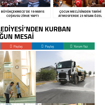
BÜYÜKÇEKMECE’DE 19 MAYIS
ÇOCUK MECLİSİNDEN TARİHİ
COŞKUSU ZİRVE YAPTI
ATMOSFERDE 23 NİSAN ÖZEL
OTURUMU
EDİYESİ’NDEN KURBAN
OĞUN MESAİ
Paylaş
Paylaş
Yorum Yaz