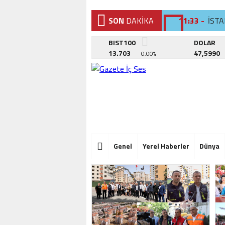
SON
DAKİKA
11:33 -
İST
11:23 -
KÜÇ
BIST100
DOLAR
13.703
47,5990
0,00%
15:11 -
TEPE
11:33 -
İST
11:23 -
KÜÇ
15:11 -
TEPE
11:33 -
İST
Genel
Yerel Haberler
Dünya
11:23 -
KÜÇ