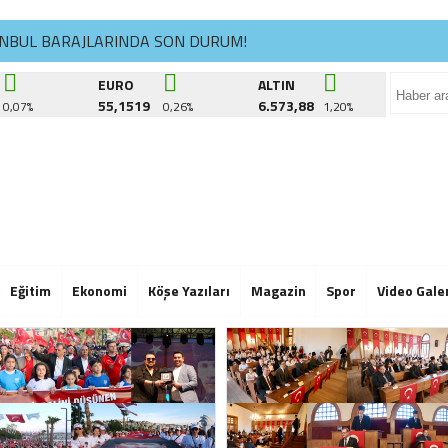
ANBUL BARAJLARINDA SON DURUM!
ÜKÇEKMECE’DE KÜLTÜR YOLCULUĞU DEVAM EDİYOR
EURO
ALTIN
55,1519
6.573,88
0,07%
0,26%
1,20%
CİK DERNEĞİ’NDE İSİM KRİZİ BÜYÜYOR: “TEPECİK’İ SİLDİRMEYE
ANBUL BARAJLARINDA SON DURUM!
ÜKÇEKMECE’DE KÜLTÜR YOLCULUĞU DEVAM EDİYOR
CİK DERNEĞİ’NDE İSİM KRİZİ BÜYÜYOR: “TEPECİK’İ SİLDİRMEYE
ANBUL BARAJLARINDA SON DURUM!
Eğitim
Ekonomi
Köşe Yazıları
Magazin
Spor
Video Gale
ÜKÇEKMECE’DE KÜLTÜR YOLCULUĞU DEVAM EDİYOR