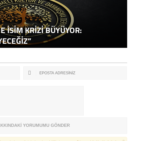
E İSİM KRİZİ BÜYÜYOR:
YECEĞİZ”
İ
KKINDAKİ YORUMUMU GÖNDER