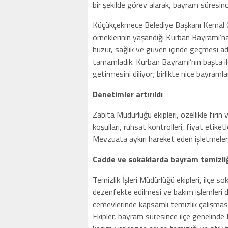
bir şekilde görev alarak, bayram süresinc
Küçükçekmece Belediye Başkanı Kemal Ç
örneklerinin yaşandığı Kurban Bayramı’n
huzur, sağlık ve güven içinde geçmesi adı
tamamladık. Kurban Bayramı’nın başta il
getirmesini diliyor; birlikte nice bayraml
Denetimler artırıldı
Zabıta Müdürlüğü ekipleri, özellikle fırın 
koşulları, ruhsat kontrolleri, fiyat etiketle
Mevzuata aykırı hareket eden işletmelere
Cadde ve sokaklarda bayram temizli
Temizlik İşleri Müdürlüğü ekipleri, ilçe s
dezenfekte edilmesi ve bakım işlemleri de
cemevlerinde kapsamlı temizlik çalışmas
Ekipler, bayram süresince ilçe genelind