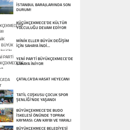
İSTANBUL BARAJLARINDA SON
DURUM!
KÜÇÜKÇEKMECE’DE KÜLTÜR
YOLCULUĞU DEVAM EDİYOR
MİNİK ELLER BÜYÜK DEĞİŞİM
İÇİN SAHAYA İNDİ…
YENİ PARTİ BÜYÜKÇEKMECE’DE
SAHAYA İNİYOR
ÇATALCA’DA HASAT HEYECANI
TATİL COŞKUSU ÇOCUK SPOR
ŞENLİĞİ’NDE YAŞANDI
BÜYÜKÇEKMECE’DE BUDO
İSKELESİ ÖNÜNDE TOPRAK
KAYMASI: CAN KAYBI VE YARALI
YOK…
BÜYÜKÇEKMECE BELEDİYESİ