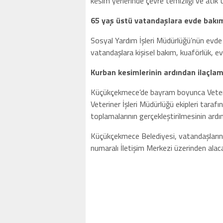
kesim yerlerinde çevre temizliği ve atık
65 yaş üstü vatandaşlara evde bakı
Sosyal Yardım İşleri Müdürlüğü’nün evde
vatandaşlara kişisel bakım, kuaförlük, ev
Kurban kesimlerinin ardından ilaçla
Küçükçekmece’de bayram boyunca Veterine
Veteriner İşleri Müdürlüğü ekipleri tarafı
toplamalarının gerçekleştirilmesinin ardın
Küçükçekmece Belediyesi, vatandaşların
numaralı İletişim Merkezi üzerinden alac