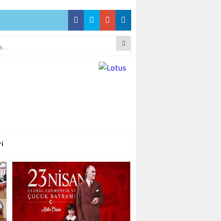
CEĞİZ”
CEĞİZ”
ri