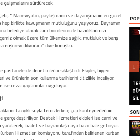
e çalışmalarını sürdürecek.
ebi, “ Maneviyatın, paylaşmanın ve dayanışmanın en güzel
POP
a hep birlikte kavuşmanın mutluluğunu yaşıyoruz. Bayramın
na belediye olarak tüm birimlerimizle hazırlıklarımızı
çemiz olmak üzere tüm ülkemize sağlık, mutluluk ve barış
ara erişmeyi diliyorum” diye konuştu.
ve pastanelerde denetimlerini sıklaştırdı. Ekipler, hijyen
ri ve ürünlerin son kullanma tarihlerini titizlikle inceliyor.
TE
62
 ise cezai yaptırımlar uyguluyor.
BÜ
ÖN
ği
Sİ
İS
okaklarını tazyikli suyla temizlerken; çöp konteynerlerinin
SON
 gerçekleştiriliyor. Destek Hizmetleri ekipleri ise cami ve
ı yürüterek, ibadet ve bayramlaşmaya hazır hale getiriyor.
e Kurban Hizmetleri komisyonu tarafından belirlenen kurban