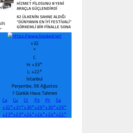
HİZMET FİLOSUNU 8 YENİ
ARAÇLA GÜÇLENDİRDİ
62 ÜLKENİN SAHNE ALDIĞI
“DÜNYANIN EN İYİ FESTİVALİ”
GÖRKEMLİ BİR FİNALLE SONA
ERDİ
+
32
°
C
H:
+
33°
L:
+
22°
İstanbul
Perşembe, 06 Ağustos
7 Günlük Hava Tahmini
Ça
Cu
Ct
Pz
Pt
Sa
+
32°
+
31°
+
30°
+
29°
+
30°
+
29°
+
23°
+
23°
+
24°
+
24°
+
24°
+
22°