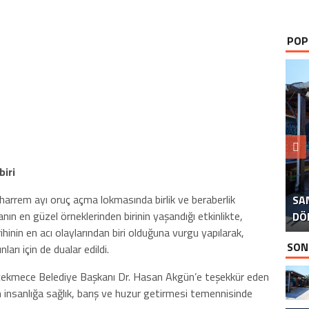
POP
B
biri
arrem ayı oruç açma lokmasında birlik ve beraberlik
SA
İS
B
P
D
nın en güzel örneklerinden birinin yaşandığı etkinlikte,
DÖ
İS
hinin en acı olaylarından biri olduğuna vurgu yapılarak,
SON
ları için de dualar edildi.
ekmece Belediye Başkanı Dr. Hasan Akgün’e teşekkür eden
 insanlığa sağlık, barış ve huzur getirmesi temennisinde