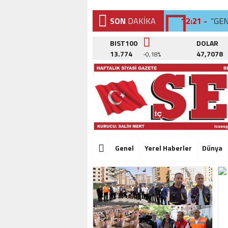
SON
DAKİKA
12:21 -
“GE
12:02 -
BEYL
BIST100
DOLAR
13.774
47,7078
-0,18%
12:26 -
SAN
12:21 -
“GE
12:02 -
BEYL
12:26 -
SAN
12:21 -
“GE
Genel
Yerel Haberler
Dünya
12:02 -
BEYL