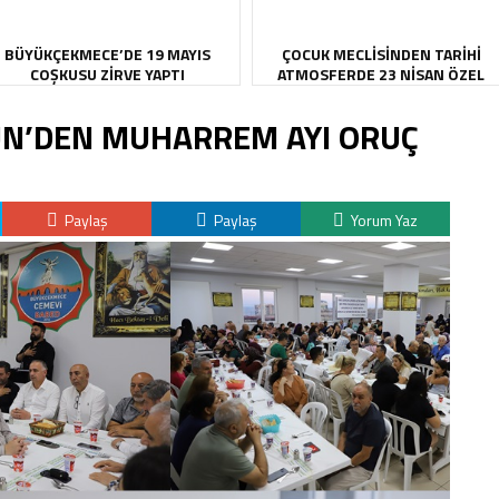
BÜYÜKÇEKMECE’DE 19 MAYIS
ÇOCUK MECLİSİNDEN TARİHİ
COŞKUSU ZİRVE YAPTI
ATMOSFERDE 23 NİSAN ÖZEL
OTURUMU
N’DEN MUHARREM AYI ORUÇ
Paylaş
Paylaş
Yorum Yaz