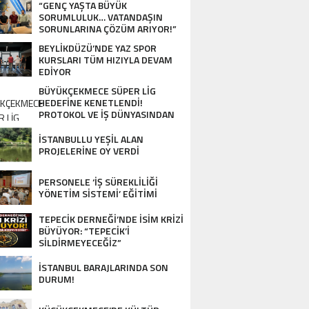
“GENÇ YAŞTA BÜYÜK
SORUMLULUK… VATANDAŞIN
SORUNLARINA ÇÖZÜM ARIYOR!”
BEYLİKDÜZÜ’NDE YAZ SPOR
KURSLARI TÜM HIZIYLA DEVAM
EDİYOR
BÜYÜKÇEKMECE SÜPER LİG
HEDEFİNE KENETLENDİ!
PROTOKOL VE İŞ DÜNYASINDAN
BASKETBOL TAKIMINA TAM
DESTEK…
İSTANBULLU YEŞİL ALAN
PROJELERİNE OY VERDİ
PERSONELE ‘İŞ SÜREKLİLİĞİ
YÖNETİM SİSTEMİ’ EĞİTİMİ
TEPECİK DERNEĞİ’NDE İSİM KRİZİ
BÜYÜYOR: “TEPECİK’İ
SİLDİRMEYECEĞİZ”
İSTANBUL BARAJLARINDA SON
DURUM!