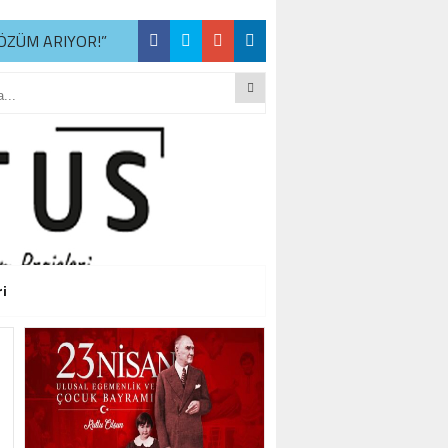
ÖZÜM ARIYOR!”
R
ÖZÜM ARIYOR!”
R
ÖZÜM ARIYOR!”
ri
R