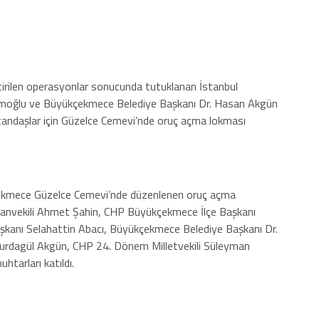
ştirilen operasyonlar sonucunda tutuklanan İstanbul
amoğlu ve Büyükçekmece Belediye Başkanı Dr. Hasan Akgün
andaşlar için Güzelce Cemevi’nde oruç açma lokması
çekmece Güzelce Cemevi’nde düzenlenen oruç açma
nvekili Ahmet Şahin, CHP Büyükçekmece İlçe Başkanı
şkanı Selahattin Abacı, Büyükçekmece Belediye Başkanı Dr.
Yurdagül Akgün, CHP 24. Dönem Milletvekili Süleyman
htarları katıldı.