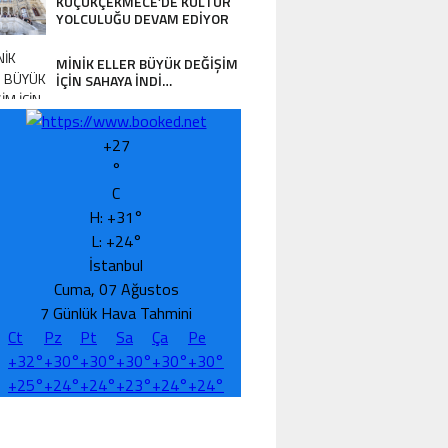
KÜÇÜKÇEKMECE’DE KÜLTÜR
YOLCULUĞU DEVAM EDİYOR
MİNİK ELLER BÜYÜK DEĞİŞİM
İÇİN SAHAYA İNDİ…
+
27
°
C
H:
+
31°
L:
+
24°
İstanbul
Cuma, 07 Ağustos
7 Günlük Hava Tahmini
Ct
Pz
Pt
Sa
Ça
Pe
+
32°
+
30°
+
30°
+
30°
+
30°
+
30°
+
25°
+
24°
+
24°
+
23°
+
24°
+
24°
GENÇ YAŞTA BÜYÜK SORUMLULUK… VA