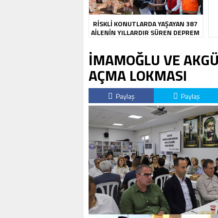
RİSKLİ KONUTLARDA YAŞAYAN 387
AİLENİN YILLARDIR SÜREN DEPREM
KABUSU SONA ERDİ
İMAMOĞLU VE AKGÜ
AÇMA LOKMASI
Paylaş
Paylaş