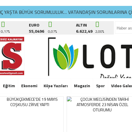
NÇ YAŞTA BÜYÜK SORUMLULUK… VATANDAŞIN SORUNLARINA Ç
İKDÜZÜ’NDE YAZ SPOR KURSLARI TÜM HIZIYLA DEVAM EDİYO
EURO
ALTIN
55,0496
6.622,49
0,17%
0,07%
2,00%
ATLA YAŞAM ATÖLYELERİ’NDE 6. DÖNEM BAŞLADI
NÇ YAŞTA BÜYÜK SORUMLULUK… VATANDAŞIN SORUNLARINA Ç
İKDÜZÜ’NDE YAZ SPOR KURSLARI TÜM HIZIYLA DEVAM EDİYO
ATLA YAŞAM ATÖLYELERİ’NDE 6. DÖNEM BAŞLADI
NÇ YAŞTA BÜYÜK SORUMLULUK… VATANDAŞIN SORUNLARINA Ç
Eğitim
Ekonomi
Köşe Yazıları
Magazin
Spor
Video Gale
İKDÜZÜ’NDE YAZ SPOR KURSLARI TÜM HIZIYLA DEVAM EDİYO