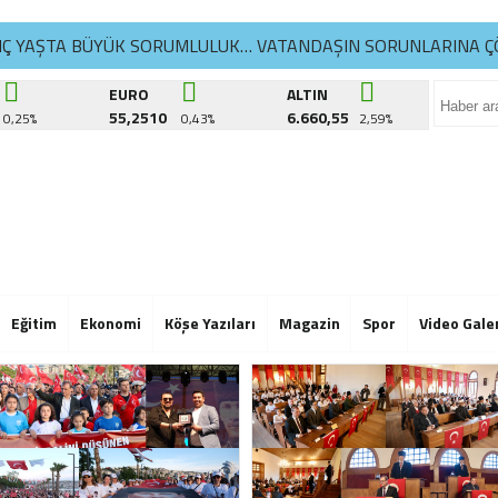
NÇ YAŞTA BÜYÜK SORUMLULUK… VATANDAŞIN SORUNLARINA Ç
İKDÜZÜ’NDE YAZ SPOR KURSLARI TÜM HIZIYLA DEVAM EDİYO
EURO
ALTIN
55,2510
6.660,55
0,25%
0,43%
2,59%
ATLA YAŞAM ATÖLYELERİ’NDE 6. DÖNEM BAŞLADI
NÇ YAŞTA BÜYÜK SORUMLULUK… VATANDAŞIN SORUNLARINA Ç
İKDÜZÜ’NDE YAZ SPOR KURSLARI TÜM HIZIYLA DEVAM EDİYO
ATLA YAŞAM ATÖLYELERİ’NDE 6. DÖNEM BAŞLADI
NÇ YAŞTA BÜYÜK SORUMLULUK… VATANDAŞIN SORUNLARINA Ç
Eğitim
Ekonomi
Köşe Yazıları
Magazin
Spor
Video Gale
İKDÜZÜ’NDE YAZ SPOR KURSLARI TÜM HIZIYLA DEVAM EDİYO