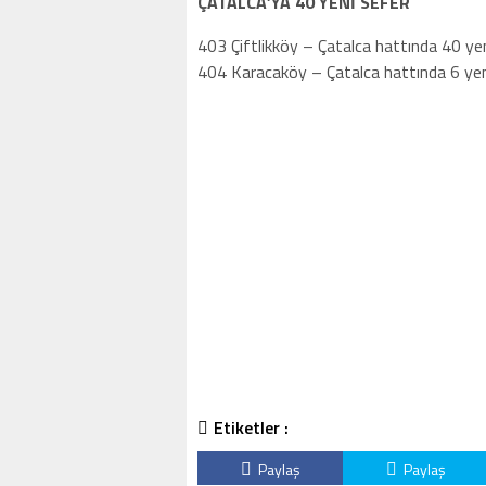
ÇATALCA’YA 40 YENİ SEFER
403 Çiftlikköy – Çatalca hattında 40 yen
404 Karacaköy – Çatalca hattında 6 yen
Etiketler :
Paylaş
Paylaş