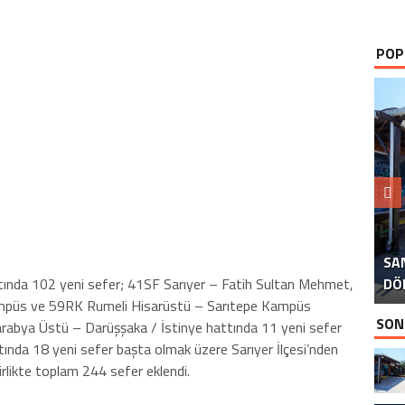
POP
B
SA
İS
B
P
D
DÖ
İS
ttında 102 yeni sefer; 41SF Sarıyer – Fatih Sultan Mehmet,
püs ve 59RK Rumeli Hisarüstü – Sarıtepe Kampüs
SON
arabya Üstü – Darüşşaka / İstinye hattında 11 yeni sefer
nda 18 yeni sefer başta olmak üzere Sarıyer İlçesi’nden
birlikte toplam 244 sefer eklendi.