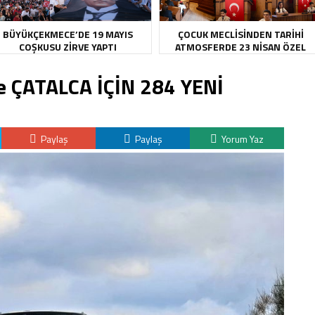
BÜYÜKÇEKMECE’DE 19 MAYIS
ÇOCUK MECLİSİNDEN TARİHİ
COŞKUSU ZİRVE YAPTI
ATMOSFERDE 23 NİSAN ÖZEL
OTURUMU
e ÇATALCA İÇİN 284 YENİ
Paylaş
Paylaş
Yorum Yaz