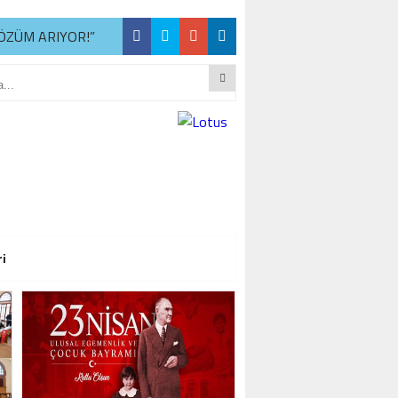
ÖZÜM ARIYOR!”
R
ÖZÜM ARIYOR!”
R
ÖZÜM ARIYOR!”
ri
R