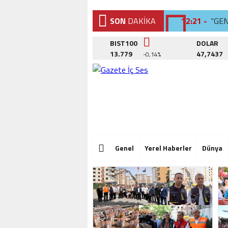
SON
DAKİKA
12:21 -
“GE
12:02 -
BEYL
BIST100
DOLAR
13.779
47,7437
-0,14%
12:26 -
SAN
12:21 -
“GE
12:02 -
BEYL
12:26 -
SAN
12:21 -
“GE
Genel
Yerel Haberler
Dünya
12:02 -
BEYL