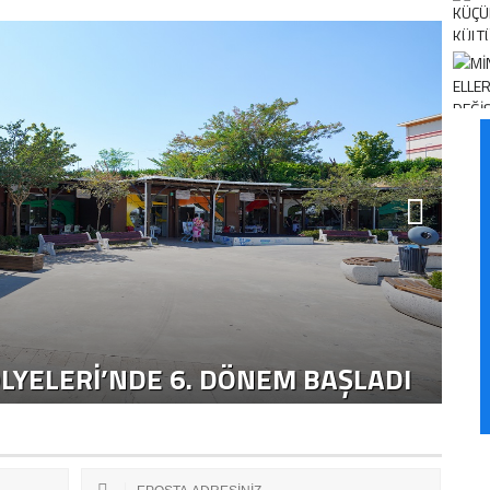
“
LYELERİ’NDE 6. DÖNEM BAŞLADI
S