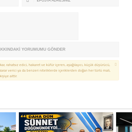
KKINDAKİ YORUMUMU GÖNDER
kar, rahatsız edici, hakaret ve küfür içeren, aşağılayıcı, küçük düşürücü,
 zarar verici ya da benzeri niteliklerde içeriklerden doğan her türlü mali,
şiye aittir.