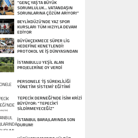
“GENÇ YAŞTA BÜYÜK
SORUMLULUK… VATANDAŞIN
SORUNLARINA ÇÖZÜM ARIYOR!”
BEYLİKDÜZÜ’NDE YAZ SPOR
KURSLARI TÜM HIZIYLA DEVAM
EDİYOR
BÜYÜKÇEKMECE SÜPER LİG
HEDEFİNE KENETLENDİ!
PROTOKOL VE İŞ DÜNYASINDAN
BASKETBOL TAKIMINA TAM
DESTEK…
İSTANBULLU YEŞİL ALAN
PROJELERİNE OY VERDİ
PERSONELE ‘İŞ SÜREKLİLİĞİ
YÖNETİM SİSTEMİ’ EĞİTİMİ
TEPECİK DERNEĞİ’NDE İSİM KRİZİ
BÜYÜYOR: “TEPECİK’İ
SİLDİRMEYECEĞİZ”
İSTANBUL BARAJLARINDA SON
DURUM!