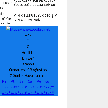
KÜÇÜKÇEKMECE’DE KÜLTÜR
YOLCULUĞU DEVAM EDİYOR
MİNİK ELLER BÜYÜK DEĞİŞİM
İÇİN SAHAYA İNDİ…
+
27
°
C
H:
+
31°
L:
+
24°
İstanbul
Cumartesi, 08 Ağustos
GENÇ YAŞTA BÜYÜK SORUMLULUK… VA
7 Günlük Hava Tahmini
Pz
Pt
Sa
Ça
Pe
Cu
ORUNLARINA ÇÖZÜM ARIYOR!”
+
33°
+
30°
+
30°
+
31°
+
31°
+
27°
+
27°
+
24°
+
23°
+
24°
+
24°
+
24°