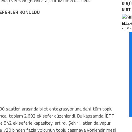
cevap verecek gerekli araçlarımız mevcut” dedi.
SEFERLER KONULDU
00 saatleri arasında bilet entegrasyonuna dahil tüm toplu
 Ayrıca, toplam 2.602 ek sefer düzenlendi. Bu kapsamda İETT
542 ek seferle kapasiteyi artırdı. Şehir Hatları da vapur
rle 720 binden fazla yolcunun toplu taşımaya yönlendirilmesi