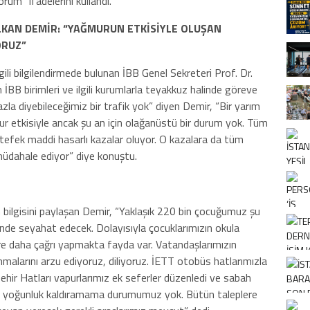
orum” ifadelerini kullandı.
OLKAN DEMİR: “YAĞMURUN ETKİSİYLE OLUŞAN
ORUZ”
lgili bilgilendirmede bulunan İBB Genel Sekreteri Prof. Dr.
İBB birimleri ve ilgili kurumlarla teyakkuz halinde göreve
fazla diyebileceğimiz bir trafik yok” diyen Demir, “Bir yarım
r etkisiyle ancak şu an için olağanüstü bir durum yok. Tüm
tefek maddi hasarlı kazalar oluyor. O kazalara da tüm
müdahale ediyor” diye konuştu.
n bilgisini paylaşan Demir, “Yaklaşık 220 bin çocuğumuz şu
nde seyahat edecek. Dolayısıyla çocuklarımızın okula
ere daha çağrı yapmakta fayda var. Vatandaşlarımızın
nmalarını arzu ediyoruz, diliyoruz. İETT otobüs hatlarımızla
ir Hatları vapurlarımız ek seferler düzenledi ve sabah
ir yoğunluk kaldıramama durumumuz yok. Bütün taleplere