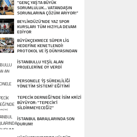
“GENÇ YAŞTA BÜYÜK
SORUMLULUK… VATANDAŞIN
SORUNLARINA ÇÖZÜM ARIYOR!”
BEYLİKDÜZÜ’NDE YAZ SPOR
KURSLARI TÜM HIZIYLA DEVAM
EDİYOR
BÜYÜKÇEKMECE SÜPER LİG
HEDEFİNE KENETLENDİ!
PROTOKOL VE İŞ DÜNYASINDAN
BASKETBOL TAKIMINA TAM
DESTEK…
İSTANBULLU YEŞİL ALAN
PROJELERİNE OY VERDİ
PERSONELE ‘İŞ SÜREKLİLİĞİ
YÖNETİM SİSTEMİ’ EĞİTİMİ
TEPECİK DERNEĞİ’NDE İSİM KRİZİ
BÜYÜYOR: “TEPECİK’İ
SİLDİRMEYECEĞİZ”
İSTANBUL BARAJLARINDA SON
DURUM!