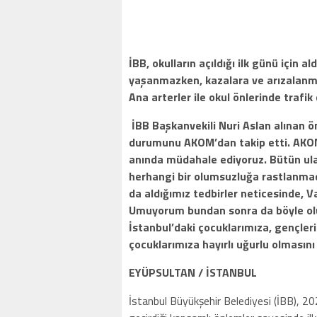
İBB, okulların açıldığı ilk günü için a
yaşanmazken, kazalara ve arızalanma
Ana arterler ile okul önlerinde trafik
İBB Başkanvekili Nuri Aslan alınan ö
durumunu AKOM’dan takip etti. AKOM
anında müdahale ediyoruz. Bütün ula
herhangi bir olumsuzluğa rastlanmad
da aldığımız tedbirler neticesinde, V
Umuyorum bundan sonra da böyle ol
İstanbul’daki çocuklarımıza, gençle
çocuklarımıza hayırlı uğurlu olmasını 
EYÜPSULTAN / İSTANBUL
İstanbul Büyükşehir Belediyesi (İBB), 20