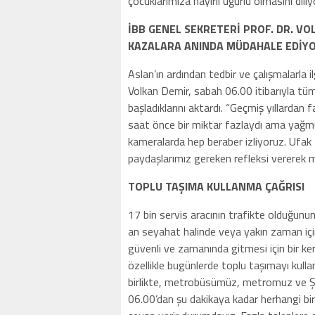
çocuklarımıza hayırlı uğurlu olmasını diliy
İBB GENEL SEKRETERİ PROF. DR. V
KAZALARA ANINDA MÜDAHALE EDİY
Aslan’ın ardından tedbir ve çalışmalarla i
Volkan Demir, sabah 06.00 itibarıyla tüm 
başladıklarını aktardı. “Geçmiş yıllardan 
saat önce bir miktar fazlaydı ama yağmu
kameralarda hep beraber izliyoruz. Ufak 
paydaşlarımız gereken refleksi vererek 
TOPLU TAŞIMA KULLANMA ÇAĞRISI
17 bin servis aracının trafikte olduğunu
an seyahat halinde veya yakın zaman içi
güvenli ve zamanında gitmesi için bir k
özellikle bugünlerde toplu taşımayı kulla
birlikte, metrobüsümüz, metromuz ve Şeh
06.00’dan şu dakikaya kadar herhangi b