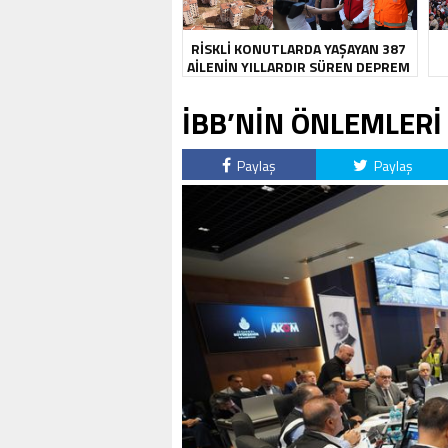
RİSKLİ KONUTLARDA YAŞAYAN 387
AİLENİN YILLARDIR SÜREN DEPREM
KABUSU SONA ERDİ
İBB’NİN ÖNLEMLERİ
Paylaş
Paylaş