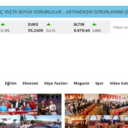
NÇ YAŞTA BÜYÜK SORUMLULUK… VATANDAŞIN SORUNLARINA Ç
İKDÜZÜ’NDE YAZ SPOR KURSLARI TÜM HIZIYLA DEVAM EDİYO
EURO
ALTIN
55,2409
6.679,40
0,18%
0,41%
2,88%
ATLA YAŞAM ATÖLYELERİ’NDE 6. DÖNEM BAŞLADI
NÇ YAŞTA BÜYÜK SORUMLULUK… VATANDAŞIN SORUNLARINA Ç
İKDÜZÜ’NDE YAZ SPOR KURSLARI TÜM HIZIYLA DEVAM EDİYO
ATLA YAŞAM ATÖLYELERİ’NDE 6. DÖNEM BAŞLADI
NÇ YAŞTA BÜYÜK SORUMLULUK… VATANDAŞIN SORUNLARINA Ç
Eğitim
Ekonomi
Köşe Yazıları
Magazin
Spor
Video Gal
İKDÜZÜ’NDE YAZ SPOR KURSLARI TÜM HIZIYLA DEVAM EDİYO