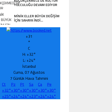
KÜÇÜKÇEKMECE’DE KÜLTÜR
YOLCULUĞU DEVAM EDİYOR
MİNİK ELLER BÜYÜK DEĞİŞİM
İÇİN SAHAYA İNDİ…
+
31
°
C
H:
+
32°
L:
+
24°
İstanbul
Cuma, 07 Ağustos
7 Günlük Hava Tahmini
Ct
Pz
Pt
Sa
Ça
Pe
+
32°
+
30°
+
30°
+
30°
+
30°
+
30°
+
25°
+
24°
+
24°
+
23°
+
24°
+
24°