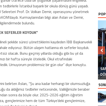
 günde trafikte ciddi bir yoğunluk yaşanmasını engelledi.
n tedbirlerle İstanbul başarılı bir okula dönüş günü yaşadı.
l Sekreteri Prof. Dr. Volkan Demir, operasyonu yönetmek
POP
 AKOM’daydı. Kurmaylarından bilgi alan Aslan ve Demir,
ilgilendirmede bulundu.
EK SEFERLER KOYDUK”
ineli şekilde süreci yönettiklerini kaydeden İBB Başkanvekili
hale ediyoruz. Bütün ulaşım hatlarına ek seferler koyduk.
iz olacak. Bunu geçmiş yıllarda olduğu gibi bu yıl da
B
mızı bir hafta süreyle öteledik. Okul etrafındaki
teledik. Umuyorum problemsiz bir gün olur” diye konuştu.
SA
İS
B
P
D
DÖ
İS
rini belirten Aslan, “Şu ana kadar herhangi bir olumsuzluğa
SON
ğu da aldığımız tedbirler neticesinde, Valiliğimizle beraber
ndan sonra da böyle olur. 2025-2026 eğitim öğretim
za, gençlerimize hem de tüm Türkiye’deki gençlerimize,