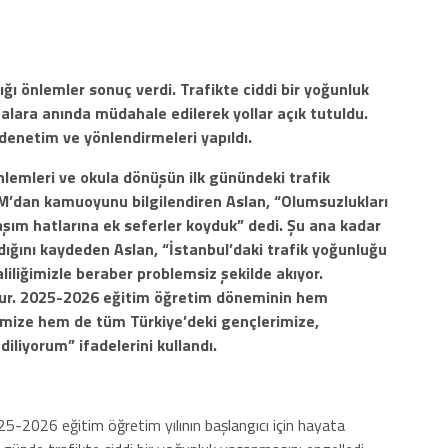
ldığı önlemler sonuç verdi. Trafikte ciddi bir yoğunluk
lara anında müdahale edilerek yollar açık tutuldu.
 denetim ve yönlendirmeleri yapıldı.
nlemleri ve okula dönüşün ilk günündeki trafik
’dan kamuoyunu bilgilendiren Aslan, “Olumsuzlukları
şım hatlarına ek seferler koyduk” dedi. Şu ana kadar
ığını kaydeden Aslan, “İstanbul’daki trafik yoğunluğu
aliliğimizle beraber problemsiz şekilde akıyor.
ur. 2025-2026 eğitim öğretim döneminin hem
rimize hem de tüm Türkiye’deki gençlerimize,
diliyorum” ifadelerini kullandı.
25-2026 eğitim öğretim yılının başlangıcı için hayata