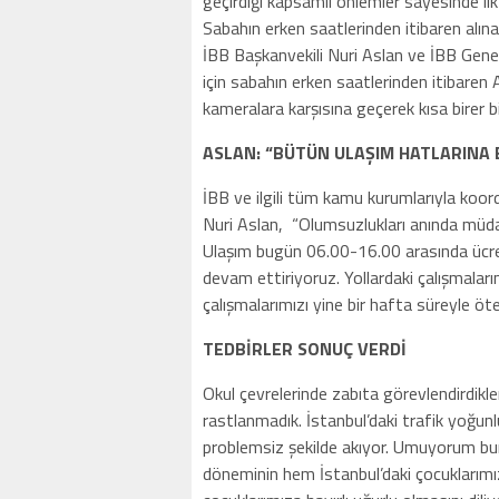
geçirdiği kapsamlı önlemler sayesinde ilk
Sabahın erken saatlerinden itibaren alına
İBB Başkanvekili Nuri Aslan ve İBB Gene
için sabahın erken saatlerinden itibaren
kameralara karşısına geçerek kısa birer b
ASLAN: “BÜTÜN ULAŞIM HATLARINA 
İBB ve ilgili tüm kamu kurumlarıyla koord
Nuri Aslan, “Olumsuzlukları anında müda
Ulaşım bugün 06.00-16.00 arasında ücrets
devam ettiriyoruz. Yollardaki çalışmaları
çalışmalarımızı yine bir hafta süreyle ö
TEDBİRLER SONUÇ VERDİ
Okul çevrelerinde zabıta görevlendirdikle
rastlanmadık. İstanbul’daki trafik yoğunlu
problemsiz şekilde akıyor. Umuyorum bu
döneminin hem İstanbul’daki çocuklarımı