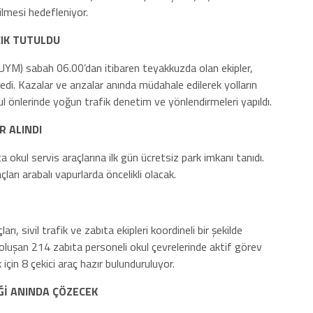
ilmesi hedefleniyor.
IK TUTULDU
M) sabah 06.00’dan itibaren teyakkuzda olan ekipler,
ledi. Kazalar ve arızalar anında müdahale edilerek yolların
ul önlerinde yoğun trafik denetim ve yönlendirmeleri yapıldı.
 ALINDI
okul servis araçlarına ilk gün ücretsiz park imkanı tanıdı.
çları arabalı vapurlarda öncelikli olacak.
ı, sivil trafik ve zabıta ekipleri koordineli bir şekilde
 oluşan 214 zabıta personeli okul çevrelerinde aktif görev
çin 8 çekici araç hazır bulunduruluyor.
Ğİ ANINDA ÇÖZECEK