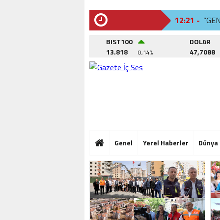
12:21 -
“GE
SON
DAKİKA
12:02 -
BEYL
BIST100
DOLAR
13.818
47,7088
0,14%
12:26 -
SAN
12:21 -
“GE
12:02 -
BEYL
12:26 -
SAN
12:21 -
“GE
Genel
Yerel Haberler
Dünya
12:02 -
BEYL