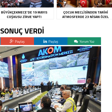
BÜYÜKÇEKMECE’DE 19 MAYIS
ÇOCUK MECLİSİNDEN TARİHİ
COŞKUSU ZİRVE YAPTI
ATMOSFERDE 23 NİSAN ÖZEL
OTURUMU
 SONUÇ VERDİ
Paylaş
Paylaş
Yorum Yaz