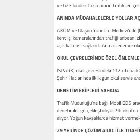
ve 623 binden fazla aracın trafikten çek
ANINDA MÜDAHALELERLE YOLLAR AÇ
AKOM ve Ulaşım Yönetim Merkezi’nde (UY
kent içi kameralarından trafiği anbean iz
açık kalması sağlandı. Ana arterler ve ok
OKUL ÇEVRELERİNDE ÖZEL ÖNLEMLER
İSPARK, okul çevresindeki 112 otoparkta 
Şehir Hatları’nda ilk ikigün okul servis ara
DENETİM EKİPLERİ SAHADA
Trafik Müdürlüğü’ne bağlı Mobil EDS araçlar
denetimler gerçekleştiriliyor. 96 ekipten
alıyor. Yoğun kavşaklarda hizmet vermek i
29 YERİNDE ÇÖZÜM ARACI İLE TRAFİ