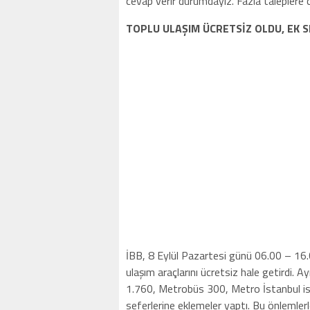
cevap verir durumdayız. Fazla taleplere 
TOPLU ULAŞIM ÜCRETSİZ OLDU, EK 
İBB, 8 Eylül Pazartesi günü 06.00 – 16.
ulaşım araçlarını ücretsiz hale getirdi.
1.760, Metrobüs 300, Metro İstanbul ise 
seferlerine eklemeler yaptı. Bu önlemle