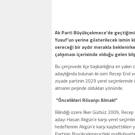
Ak Parti Büyükçekmece’de geçtiğimi
Yusuf’un yerine gösterilecek ismin k
vereceği bir aydır merakla beklenirken
çalışması içerisinde olduğu gelen bi
Bu çerçevede ilçe başkanlığına en yakın o
adaylığında bulunan iki isim Recep Erol ve
ziyade partinin 2029 yerel seçimlerinde
almanın peşinde oldukları yönünde.
“Öncelikleri Rövanşı Almak!”
Bilindiği üzere İlker Gürbüz 2009, Rece
adayı Hasan Akgün’e karşı yerel seçimlerd
hedeflerinin Akgün’e karşı kaybettikleri
Partinin Büyükçekmece’deki mağlubiyet