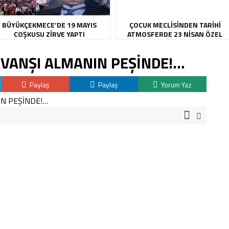
BÜYÜKÇEKMECE’DE 19 MAYIS
ÇOCUK MECLİSİNDEN TARİHİ
COŞKUSU ZİRVE YAPTI
ATMOSFERDE 23 NİSAN ÖZEL
OTURUMU
ÖVANŞI ALMANIN PEŞİNDE!…
Paylaş
Paylaş
Yorum Yaz