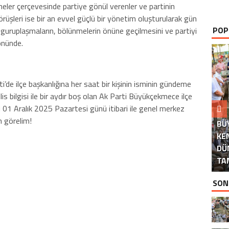
meler çerçevesinde partiye gönül verenler ve partinin
görüşleri ise bir an evvel güçlü bir yönetim oluşturularak gün
POP
guruplaşmaların, bölünmelerin önüne geçilmesini ve partiyi
önünde.
’de ilçe başkanlığına her saat bir kişinin isminin gündeme
s bilgisi ile bir aydır boş olan Ak Parti Büyükçekmece ilçe
01 Aralık 2025 Pazartesi günü itibari ile genel merkez
m görelim!
BÜ
KE
DÜ
İS
P
TA
İS
SON