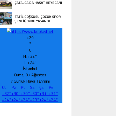
ÇATALCA’DA HASAT HEYECANI
STANBULLU YEŞİL ALAN PROJELERİNE O
TATİL COŞKUSU ÇOCUK SPOR
ŞENLİĞİ’NDE YAŞANDI
+
29
°
C
H:
+
32°
L:
+
24°
İstanbul
Cuma, 07 Ağustos
7 Günlük Hava Tahmini
Ct
Pz
Pt
Sa
Ça
Pe
+
32°
+
30°
+
30°
+
30°
+
31°
+
31°
+
24°
+
24°
+
24°
+
23°
+
24°
+
24°