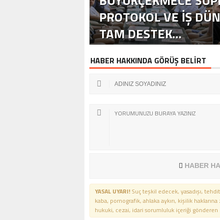
BÜYÜKÇEKMECE SÜPE
PROTOKOL VE İŞ DÜ
TAM DESTEK…
HABER HAKKINDA GÖRÜŞ BELİRT
HABER HA
YASAL UYARI!
Suç teşkil edecek, yasadışı, tehdit
kaba, pornografik, ahlaka aykırı, kişilik haklarına
hukuki, cezai, idari sorumluluk içeriği gönderen ki