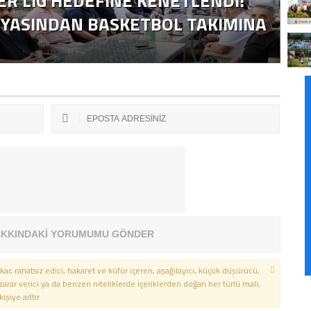
R LİG HEDEFİNE KENETLENDİ!
NYASINDAN BASKETBOL TAKIMINA
İ
KKINDAKİ YORUMUMU GÖNDER
kar, rahatsız edici, hakaret ve küfür içeren, aşağılayıcı, küçük düşürücü,
 zarar verici ya da benzeri niteliklerde içeriklerden doğan her türlü mali,
şiye aittir.