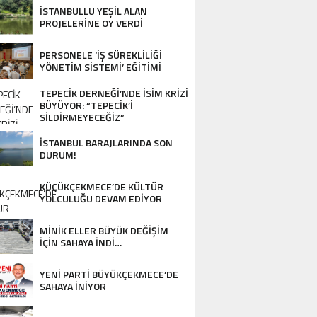
DESTEK…
İSTANBULLU YEŞİL ALAN
PROJELERİNE OY VERDİ
PERSONELE ‘İŞ SÜREKLİLİĞİ
YÖNETİM SİSTEMİ’ EĞİTİMİ
TEPECİK DERNEĞİ’NDE İSİM KRİZİ
BÜYÜYOR: “TEPECİK’İ
SİLDİRMEYECEĞİZ”
İSTANBUL BARAJLARINDA SON
DURUM!
KÜÇÜKÇEKMECE’DE KÜLTÜR
YOLCULUĞU DEVAM EDİYOR
MİNİK ELLER BÜYÜK DEĞİŞİM
İÇİN SAHAYA İNDİ…
YENİ PARTİ BÜYÜKÇEKMECE’DE
SAHAYA İNİYOR