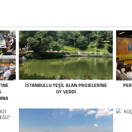
FİNE
İSTANBULLU YEŞİL ALAN PROJELERİNE
PER
Ş
OY VERDİ
MINA