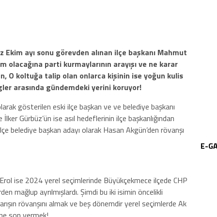
z Ekim ayı sonu görevden alınan ilçe başkanı Mahmut
im olacağına parti kurmaylarının arayışı ve ne karar
, O koltuğa talip olan onlarca kişinin ise yoğun kulis
lgler arasında gündemdeki yerini koruyor!
larak gösterilen eski ilçe başkan ve ve belediye başkanı
 İlker Gürbüz’ün ise asıl hedeflerinin ilçe başkanlığından
 ilçe belediye başkan adayı olarak Hasan Akgün’den rövanşı
E-G
p Erol ise 2024 yerel seçimlerinde Büyükçekmece ilçede CHP
en mağlup ayrılmışlardı. Şimdi bu iki isimin öncelikli
 yarışın rövanşını almak ve beş dönemdir yerel seçimlerde Ak
ine son vermek!