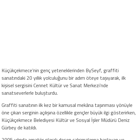
Küçükçekmece’nin genç yeteneklerinden BySeyf, graffiti
sanatındaki 20 yıllık yolculuğunu bir adım öteye taşıyarak, ilk
kişisel sergisini Cennet Kültür ve Sanat Merkezi’nde
sanatseverlerle buluşturdu.
Graffiti sanatının ilk kez bir kamusal mekâna taşınması yönüyle
öne çıkan serginin açılışına özellikle gençler büyük ilgi gösterirken,
Küçükçekmece Belediyesi Kültür ve Sosyal İşler Müdürü Deniz
Gürbey de katıldı.
2005 yılında amatör olarak desen çalışmalarına başlayan ve