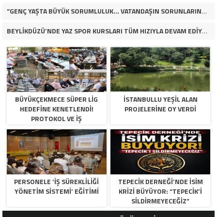
“GENÇ YAŞTA BÜYÜK SORUMLULUK… VATANDAŞIN SORUNLARINA ÇÖZÜM ARIYOR!”
BEYLİKDÜZÜ’NDE YAZ SPOR KURSLARI TÜM HIZIYLA DEVAM EDİYOR
BÜYÜKÇEKMECE SÜPER LİG
İSTANBULLU YEŞİL ALAN
HEDEFİNE KENETLENDİ!
PROJELERİNE OY VERDİ
PROTOKOL VE İŞ
DÜNYASINDAN BASKETBOL
TAKIMINA TAM DESTEK…
PERSONELE ‘İŞ SÜREKLİLİĞİ
TEPECİK DERNEĞİ’NDE İSİM
YÖNETİM SİSTEMİ’ EĞİTİMİ
KRİZİ BÜYÜYOR: “TEPECİK’İ
SİLDİRMEYECEĞİZ”