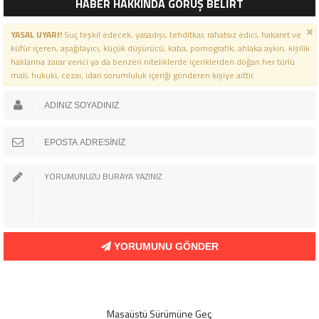
HABER HAKKINDA GÖRÜŞ BELİRT
YASAL UYARI!
Suç teşkil edecek, yasadışı, tehditkar, rahatsız edici, hakaret ve
küfür içeren, aşağılayıcı, küçük düşürücü, kaba, pornografik, ahlaka aykırı, kişilik
haklarına zarar verici ya da benzeri niteliklerde içeriklerden doğan her türlü
mali, hukuki, cezai, idari sorumluluk içeriği gönderen kişiye aittir.
YORUMUNU GÖNDER
Masaüstü Sürümüne Geç