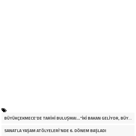
BÜYÜKÇEKMECE’DE TARİHİ BULUŞMA!…“İKİ BAKAN GELİYOR, BÜYÜKÇEKMECE’NİN ADLİYE KADERİ DEĞİŞECEK Mİ?”
SANATLA YAŞAM ATÖLYELERİ’NDE 6. DÖNEM BAŞLADI