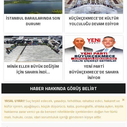
İSTANBUL BARAJLARINDA SON
KÜÇÜKÇEKMECE’DE KÜLTÜR
DURUM!
YOLCULUĞU DEVAM EDİYOR
MİNİK ELLER BÜYÜK DEĞİŞİM
YENİ PARTİ
İÇİN SAHAYA İNDİ…
BÜYÜKÇEKMECE’DE SAHAYA
İNİYOR
HABER HAKKINDA GÖRÜŞ BELİRT
YASAL UYARI!
Suç teşkil edecek, yasadışı, tehditkar, rahatsız edici, hakaret ve
küfür içeren, aşağılayıcı, küçük düşürücü, kaba, pornografik, ahlaka aykırı, kişilik
haklarına zarar verici ya da benzeri niteliklerde içeriklerden doğan her türlü
mali, hukuki, cezai, idari sorumluluk içeriği gönderen kişiye aittir.