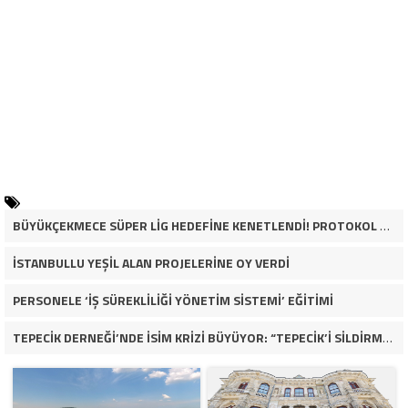
BÜYÜKÇEKMECE SÜPER LİG HEDEFİNE KENETLENDİ! PROTOKOL VE İŞ DÜNYASINDAN BASKETBOL TAKIMINA TAM DESTEK…
İSTANBULLU YEŞİL ALAN PROJELERİNE OY VERDİ
PERSONELE ‘İŞ SÜREKLİLİĞİ YÖNETİM SİSTEMİ’ EĞİTİMİ
TEPECİK DERNEĞİ’NDE İSİM KRİZİ BÜYÜYOR: “TEPECİK’İ SİLDİRMEYECEĞİZ”