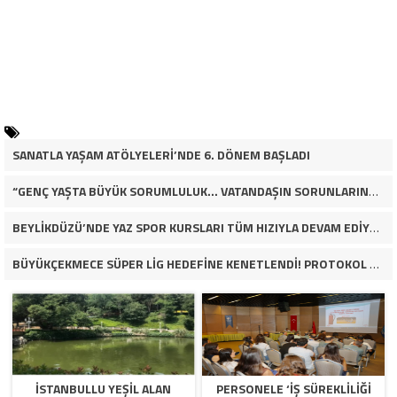
SANATLA YAŞAM ATÖLYELERİ’NDE 6. DÖNEM BAŞLADI
“GENÇ YAŞTA BÜYÜK SORUMLULUK… VATANDAŞIN SORUNLARINA ÇÖZÜM ARIYOR!”
BEYLİKDÜZÜ’NDE YAZ SPOR KURSLARI TÜM HIZIYLA DEVAM EDİYOR
BÜYÜKÇEKMECE SÜPER LİG HEDEFİNE KENETLENDİ! PROTOKOL VE İŞ DÜNYASINDAN BASKETBOL TAKIMINA TAM DESTEK…
İSTANBULLU YEŞİL ALAN
PERSONELE ‘İŞ SÜREKLİLİĞİ