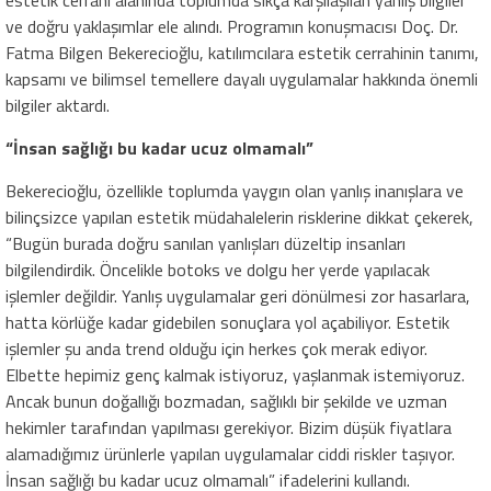
estetik cerrahi alanında toplumda sıkça karşılaşılan yanlış bilgiler
ve doğru yaklaşımlar ele alındı. Programın konuşmacısı Doç. Dr.
Fatma Bilgen Bekerecioğlu, katılımcılara estetik cerrahinin tanımı,
kapsamı ve bilimsel temellere dayalı uygulamalar hakkında önemli
bilgiler aktardı.
“İnsan sağlığı bu kadar ucuz olmamalı”
Bekerecioğlu, özellikle toplumda yaygın olan yanlış inanışlara ve
bilinçsizce yapılan estetik müdahalelerin risklerine dikkat çekerek,
“Bugün burada doğru sanılan yanlışları düzeltip insanları
bilgilendirdik. Öncelikle botoks ve dolgu her yerde yapılacak
işlemler değildir. Yanlış uygulamalar geri dönülmesi zor hasarlara,
hatta körlüğe kadar gidebilen sonuçlara yol açabiliyor. Estetik
işlemler şu anda trend olduğu için herkes çok merak ediyor.
Elbette hepimiz genç kalmak istiyoruz, yaşlanmak istemiyoruz.
Ancak bunun doğallığı bozmadan, sağlıklı bir şekilde ve uzman
hekimler tarafından yapılması gerekiyor. Bizim düşük fiyatlara
alamadığımız ürünlerle yapılan uygulamalar ciddi riskler taşıyor.
İnsan sağlığı bu kadar ucuz olmamalı” ifadelerini kullandı.