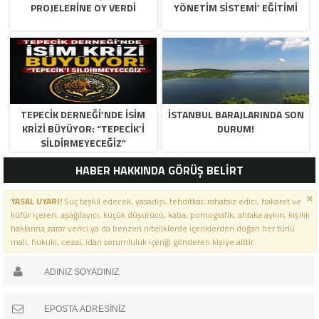
PROJELERİNE OY VERDİ
YÖNETİM SİSTEMİ’ EĞİTİMİ
TEPECİK DERNEĞİ’NDE İSİM
İSTANBUL BARAJLARINDA SON
KRİZİ BÜYÜYOR: “TEPECİK’İ
DURUM!
SİLDİRMEYECEĞİZ”
HABER HAKKINDA GÖRÜŞ BELİRT
YASAL UYARI!
Suç teşkil edecek, yasadışı, tehditkar, rahatsız edici, hakaret ve
küfür içeren, aşağılayıcı, küçük düşürücü, kaba, pornografik, ahlaka aykırı, kişilik
haklarına zarar verici ya da benzeri niteliklerde içeriklerden doğan her türlü
mali, hukuki, cezai, idari sorumluluk içeriği gönderen kişiye aittir.