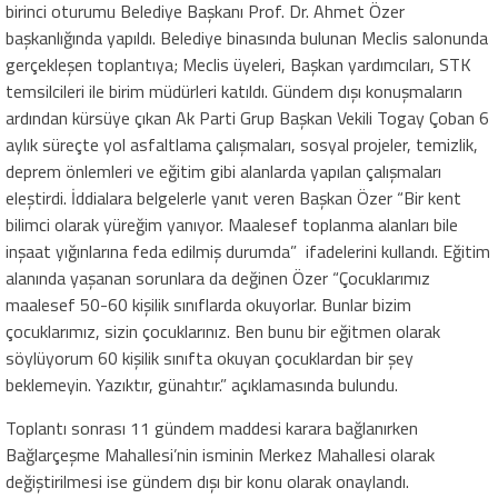
birinci oturumu Belediye Başkanı Prof. Dr. Ahmet Özer
başkanlığında yapıldı. Belediye binasında bulunan Meclis salonunda
gerçekleşen toplantıya; Meclis üyeleri, Başkan yardımcıları, STK
temsilcileri ile birim müdürleri katıldı. Gündem dışı konuşmaların
ardından kürsüye çıkan Ak Parti Grup Başkan Vekili Togay Çoban 6
aylık süreçte yol asfaltlama çalışmaları, sosyal projeler, temizlik,
deprem önlemleri ve eğitim gibi alanlarda yapılan çalışmaları
eleştirdi. İddialara belgelerle yanıt veren Başkan Özer “Bir kent
bilimci olarak yüreğim yanıyor. Maalesef toplanma alanları bile
inşaat yığınlarına feda edilmiş durumda” ifadelerini kullandı. Eğitim
alanında yaşanan sorunlara da değinen Özer “Çocuklarımız
maalesef 50-60 kişilik sınıflarda okuyorlar. Bunlar bizim
çocuklarımız, sizin çocuklarınız. Ben bunu bir eğitmen olarak
söylüyorum 60 kişilik sınıfta okuyan çocuklardan bir şey
beklemeyin. Yazıktır, günahtır.” açıklamasında bulundu.
Toplantı sonrası 11 gündem maddesi karara bağlanırken
Bağlarçeşme Mahallesi’nin isminin Merkez Mahallesi olarak
değiştirilmesi ise gündem dışı bir konu olarak onaylandı.