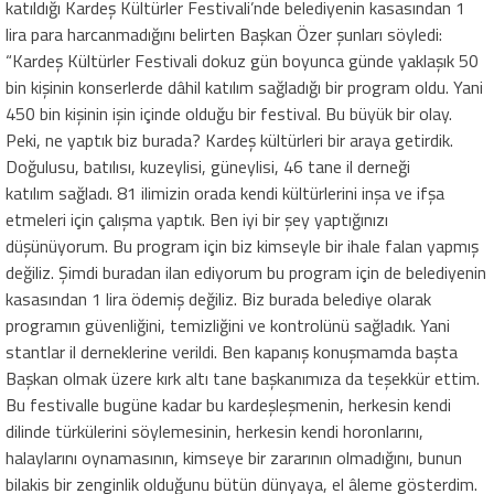
katıldığı Kardeş Kültürler Festivali’nde belediyenin kasasından 1
lira para harcanmadığını belirten Başkan Özer şunları söyledi:
“Kardeş Kültürler Festivali dokuz gün boyunca günde yaklaşık 50
bin kişinin konserlerde dâhil katılım sağladığı bir program oldu. Yani
450 bin kişinin işin içinde olduğu bir festival. Bu büyük bir olay.
Peki, ne yaptık biz burada? Kardeş kültürleri bir araya getirdik.
Doğulusu, batılısı, kuzeylisi, güneylisi, 46 tane il derneği
katılım sağladı. 81 ilimizin orada kendi kültürlerini inşa ve ifşa
etmeleri için çalışma yaptık. Ben iyi bir şey yaptığınızı
düşünüyorum. Bu program için biz kimseyle bir ihale falan yapmış
değiliz. Şimdi buradan ilan ediyorum bu program için de belediyenin
kasasından 1 lira ödemiş değiliz. Biz burada belediye olarak
programın güvenliğini, temizliğini ve kontrolünü sağladık. Yani
stantlar il derneklerine verildi. Ben kapanış konuşmamda başta
Başkan olmak üzere kırk altı tane başkanımıza da teşekkür ettim.
Bu festivalle bugüne kadar bu kardeşleşmenin, herkesin kendi
dilinde türkülerini söylemesinin, herkesin kendi horonlarını,
halaylarını oynamasının, kimseye bir zararının olmadığını, bunun
bilakis bir zenginlik olduğunu bütün dünyaya, el âleme gösterdim.