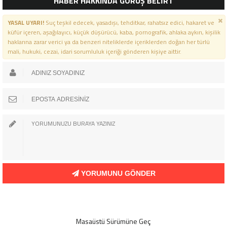
HABER HAKKINDA GÖRÜŞ BELİRT
YASAL UYARI!
Suç teşkil edecek, yasadışı, tehditkar, rahatsız edici, hakaret ve
küfür içeren, aşağılayıcı, küçük düşürücü, kaba, pornografik, ahlaka aykırı, kişilik
haklarına zarar verici ya da benzeri niteliklerde içeriklerden doğan her türlü
mali, hukuki, cezai, idari sorumluluk içeriği gönderen kişiye aittir.
YORUMUNU GÖNDER
Masaüstü Sürümüne Geç