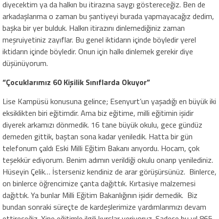
diyecektim ya da halkın bu itirazına saygı göstereceğiz. Ben de
arkadaşlarıma o zaman bu şantiyeyi burada yapmayacağız dedim,
başka bir yer bulduk. Halkın itirazını dinlemediğiniz zaman
meşruiyetiniz zayıflar. Bu genel iktidarın içinde böyledir yerel
iktidarın içinde böyledir. Onun için halkı dinlemek gerekir diye
düşünüyorum.
“Çocuklarımız 60 Kişilik Sınıflarda Okuyor”
Lise Kampüsü konusuna gelince; Esenyurt’un yaşadığı en büyük iki
eksiklikten biri eğitimdir. Ama biz eğitime, milli eğitimin işidir
diyerek arkamızı dönmedik. 16 tane büyük okulu, gece gündüz
demeden gittik, baştan sona kadar yeniledik. Hatta bir gün
telefonum çaldı Eski Milli Eğitim Bakanı arıyordu. Hocam, çok
teşekkür ediyorum. Benim adımın verildiği okulu onarıp yenilediniz.
Hüseyin Çelik… İsterseniz kendiniz de arar görüşürsünüz. Binlerce,
on binlerce öğrencimize çanta dağıttık. Kırtasiye malzemesi
dağıttık. Ya bunlar Milli Eğitim Bakanlığının işidir demedik. Biz
bundan sonraki süreçte de kardeşlerimize yardımlarımızı devam
ettireceğiz. Yine eğitimle ilgili kurslar veriyoruz. Sadece bu yıl 865