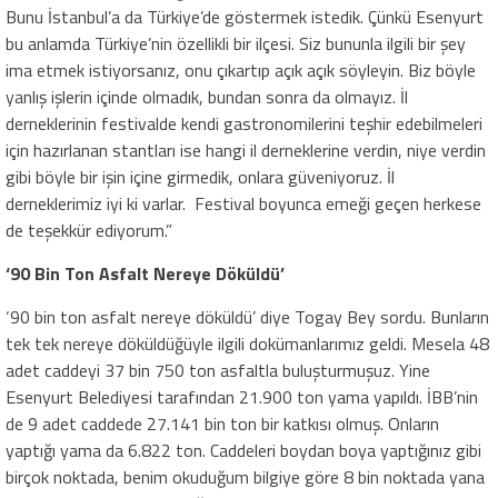
Bunu İstanbul’a da Türkiye’de göstermek istedik. Çünkü Esenyurt
bu anlamda Türkiye’nin özellikli bir ilçesi. Siz bununla ilgili bir şey
ima etmek istiyorsanız, onu çıkartıp açık açık söyleyin. Biz böyle
yanlış işlerin içinde olmadık, bundan sonra da olmayız. İl
derneklerinin festivalde kendi gastronomilerini teşhir edebilmeleri
için hazırlanan stantları ise hangi il derneklerine verdin, niye verdin
gibi böyle bir işin içine girmedik, onlara güveniyoruz. İl
derneklerimiz iyi ki varlar. Festival boyunca emeği geçen herkese
de teşekkür ediyorum.”
‘90 Bin Ton Asfalt Nereye Döküldü’
‘90 bin ton asfalt nereye döküldü’ diye Togay Bey sordu. Bunların
tek tek nereye döküldüğüyle ilgili dokümanlarımız geldi. Mesela 48
adet caddeyi 37 bin 750 ton asfaltla buluşturmuşuz. Yine
Esenyurt Belediyesi tarafından 21.900 ton yama yapıldı. İBB’nin
de 9 adet caddede 27.141 bin ton bir katkısı olmuş. Onların
yaptığı yama da 6.822 ton. Caddeleri boydan boya yaptığınız gibi
birçok noktada, benim okuduğum bilgiye göre 8 bin noktada yana