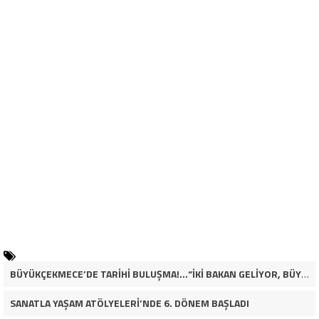
BÜYÜKÇEKMECE’DE TARİHİ BULUŞMA!…“İKİ BAKAN GELİYOR, BÜYÜKÇEKMECE’NİN ADLİYE KADERİ DEĞİŞECEK Mİ?”
SANATLA YAŞAM ATÖLYELERİ’NDE 6. DÖNEM BAŞLADI