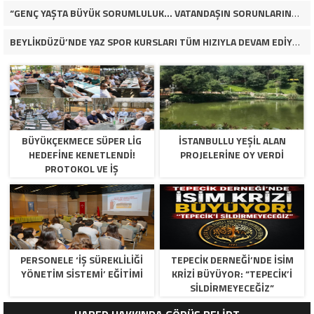
“GENÇ YAŞTA BÜYÜK SORUMLULUK… VATANDAŞIN SORUNLARINA ÇÖZÜM ARIYOR!”
BEYLİKDÜZÜ’NDE YAZ SPOR KURSLARI TÜM HIZIYLA DEVAM EDİYOR
BÜYÜKÇEKMECE SÜPER LİG
İSTANBULLU YEŞİL ALAN
HEDEFİNE KENETLENDİ!
PROJELERİNE OY VERDİ
PROTOKOL VE İŞ
DÜNYASINDAN BASKETBOL
TAKIMINA TAM DESTEK…
PERSONELE ‘İŞ SÜREKLİLİĞİ
TEPECİK DERNEĞİ’NDE İSİM
YÖNETİM SİSTEMİ’ EĞİTİMİ
KRİZİ BÜYÜYOR: “TEPECİK’İ
SİLDİRMEYECEĞİZ”