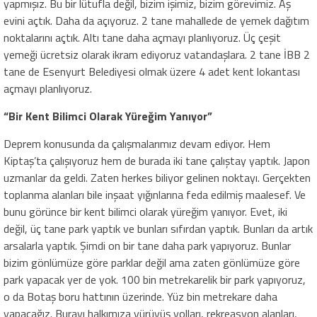
yapmışız. Bu bir lütufla değil, bizim işimiz, bizim görevimiz. Aş
evini açtık. Daha da açıyoruz. 2 tane mahallede de yemek dağıtım
noktalarını açtık. Altı tane daha açmayı planlıyoruz. Üç çeşit
yemeği ücretsiz olarak ikram ediyoruz vatandaşlara. 2 tane İBB 2
tane de Esenyurt Belediyesi olmak üzere 4 adet kent lokantası
açmayı planlıyoruz.
“Bir Kent Bilimci Olarak Yüreğim Yanıyor”
Deprem konusunda da çalışmalarımız devam ediyor. Hem
Kiptaş’ta çalışıyoruz hem de burada iki tane çalıştay yaptık. Japon
uzmanlar da geldi. Zaten herkes biliyor gelinen noktayı. Gerçekten
toplanma alanları bile inşaat yığınlarına feda edilmiş maalesef. Ve
bunu görünce bir kent bilimci olarak yüreğim yanıyor. Evet, iki
değil, üç tane park yaptık ve bunları sıfırdan yaptık. Bunları da artık
arsalarla yaptık. Şimdi on bir tane daha park yapıyoruz. Bunlar
bizim gönlümüze göre parklar değil ama zaten gönlümüze göre
park yapacak yer de yok. 100 bin metrekarelik bir park yapıyoruz,
o da Botaş boru hattının üzerinde. Yüz bin metrekare daha
yapacağız. Burayı halkımıza yürüyüş yolları, rekreasyon alanları,