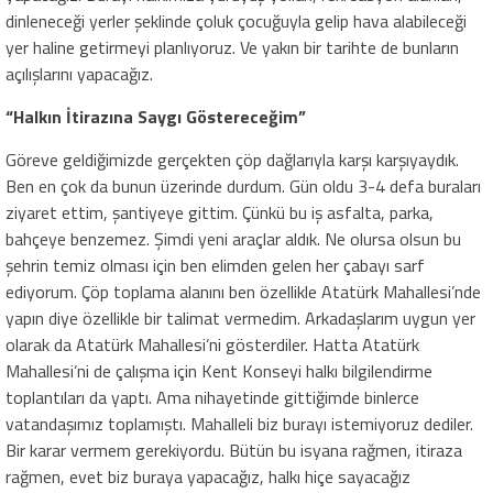
dinleneceği yerler şeklinde çoluk çocuğuyla gelip hava alabileceği
yer haline getirmeyi planlıyoruz. Ve yakın bir tarihte de bunların
açılışlarını yapacağız.
“Halkın İtirazına Saygı Göstereceğim”
Göreve geldiğimizde gerçekten çöp dağlarıyla karşı karşıyaydık.
Ben en çok da bunun üzerinde durdum. Gün oldu 3-4 defa buraları
ziyaret ettim, şantiyeye gittim. Çünkü bu iş asfalta, parka,
bahçeye benzemez. Şimdi yeni araçlar aldık. Ne olursa olsun bu
şehrin temiz olması için ben elimden gelen her çabayı sarf
ediyorum. Çöp toplama alanını ben özellikle Atatürk Mahallesi’nde
yapın diye özellikle bir talimat vermedim. Arkadaşlarım uygun yer
olarak da Atatürk Mahallesi’ni gösterdiler. Hatta Atatürk
Mahallesi’ni de çalışma için Kent Konseyi halkı bilgilendirme
toplantıları da yaptı. Ama nihayetinde gittiğimde binlerce
vatandaşımız toplamıştı. Mahalleli biz burayı istemiyoruz dediler.
Bir karar vermem gerekiyordu. Bütün bu isyana rağmen, itiraza
rağmen, evet biz buraya yapacağız, halkı hiçe sayacağız