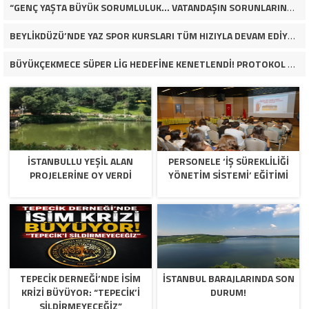
“GENÇ YAŞTA BÜYÜK SORUMLULUK… VATANDAŞIN SORUNLARINA ÇÖZÜM ARIYOR!”
BEYLİKDÜZÜ’NDE YAZ SPOR KURSLARI TÜM HIZIYLA DEVAM EDİYOR
BÜYÜKÇEKMECE SÜPER LİG HEDEFİNE KENETLENDİ! PROTOKOL VE İŞ DÜNYASINDAN BASKETBOL TAKIMINA TAM DESTEK…
İSTANBULLU YEŞİL ALAN
PERSONELE ‘İŞ SÜREKLİLİĞİ
PROJELERİNE OY VERDİ
YÖNETİM SİSTEMİ’ EĞİTİMİ
TEPECİK DERNEĞİ’NDE İSİM
İSTANBUL BARAJLARINDA SON
KRİZİ BÜYÜYOR: “TEPECİK’İ
DURUM!
SİLDİRMEYECEĞİZ”