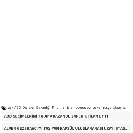
aşk ABD
Dışişleri Bakanlığı
Filipinler
israil
operasyon asker
rusya
Ukrayna
ABD SEÇİMLERİNİ TRUMP KAZANDI, ZAFERİNİ İLAN ETTİ
ALPER GEZERAVCI’YI TAŞIYAN KAPSÜL ULUSLARARASI UZAY İSTASYONU’NA KENETLENDİ