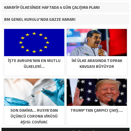
KARAYİP ÜLKESİNDE HAFTADA 4 GÜN ÇALIŞMA PLANI
BM GENEL KURULU’NDA GAZZE KARARI
İŞTE AVRUPA’NIN EN MUTLU
İKİ ÜLKE ARASINDA TOPRAK
ÜLKELERİ…
KAVGASI BÜYÜYOR
SON DAKİKA… RUSYA’DAN
TRUMP’TAN ÇARPICI ÇIKIŞ….
ÜÇÜNCÜ CORONA VİRÜSÜ
AŞISI: COVİVAC