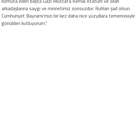
komuta eden başta Gazi Mustafa Kemal Atatürk ve silah
arkadaşlarına saygı ve minnetimiz sonsuzdur. Ruhları şad olsun.
Cumhuriyet Bayramı’mızı bir kez daha nice yüzyıllara temennisiyle
gönülden kutluyorum.’’