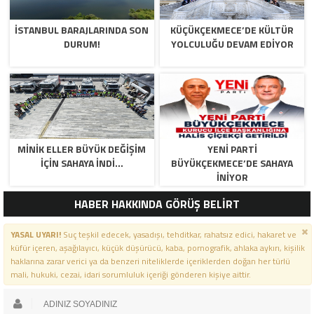
İSTANBUL BARAJLARINDA SON
KÜÇÜKÇEKMECE’DE KÜLTÜR
DURUM!
YOLCULUĞU DEVAM EDİYOR
MİNİK ELLER BÜYÜK DEĞİŞİM
YENİ PARTİ
İÇİN SAHAYA İNDİ…
BÜYÜKÇEKMECE’DE SAHAYA
İNİYOR
HABER HAKKINDA GÖRÜŞ BELİRT
YASAL UYARI!
Suç teşkil edecek, yasadışı, tehditkar, rahatsız edici, hakaret ve
küfür içeren, aşağılayıcı, küçük düşürücü, kaba, pornografik, ahlaka aykırı, kişilik
haklarına zarar verici ya da benzeri niteliklerde içeriklerden doğan her türlü
mali, hukuki, cezai, idari sorumluluk içeriği gönderen kişiye aittir.