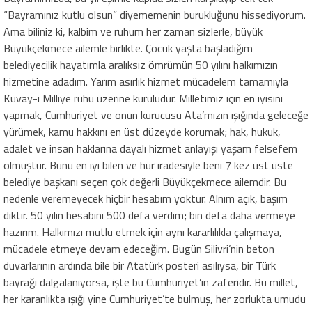
“Bayramınız kutlu olsun” diyememenin burukluğunu hissediyorum.
Ama biliniz ki, kalbim ve ruhum her zaman sizlerle, büyük
Büyükçekmece ailemle birlikte. Çocuk yaşta başladığım
belediyecilik hayatımla aralıksız ömrümün 50 yılını halkımızın
hizmetine adadım. Yarım asırlık hizmet mücadelem tamamıyla
Kuvay-i Milliye ruhu üzerine kuruludur. Milletimiz için en iyisini
yapmak, Cumhuriyet ve onun kurucusu Ata’mızın ışığında geleceğe
yürümek, kamu hakkını en üst düzeyde korumak; hak, hukuk,
adalet ve insan haklarına dayalı hizmet anlayışı yaşam felsefem
olmuştur. Bunu en iyi bilen ve hür iradesiyle beni 7 kez üst üste
belediye başkanı seçen çok değerli Büyükçekmece ailemdir. Bu
nedenle veremeyecek hiçbir hesabım yoktur. Alnım açık, başım
diktir. 50 yılın hesabını 500 defa verdim; bin defa daha vermeye
hazırım. Halkımızı mutlu etmek için aynı kararlılıkla çalışmaya,
mücadele etmeye devam edeceğim. Bugün Silivri’nin beton
duvarlarının ardında bile bir Atatürk posteri asılıysa, bir Türk
bayrağı dalgalanıyorsa, işte bu Cumhuriyet’in zaferidir. Bu millet,
her karanlıkta ışığı yine Cumhuriyet’te bulmuş, her zorlukta umudu