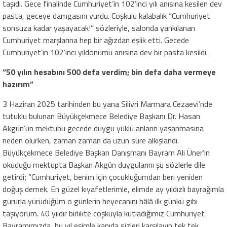
taşıdı. Gece finalinde Cumhuriyet’in 102’inci yılı anısına kesilen dev
pasta, geceye damgasını vurdu. Coşkulu kalabalık “Cumhuriyet
sonsuza kadar yaşayacak!” sözleriyle, salonda yankılanan
Cumhuriyet marşlarına hep bir ağızdan eşlik etti. Gecede
Cumhuriyet’in 102’inci yıldönümü anısına dev bir pasta kesildi.
“50 yılın hesabını 500 defa verdim; bin defa daha vermeye
hazırım”
3 Haziran 2025 tarihinden bu yana Silivri Marmara Cezaevi’nde
tutuklu bulunan Büyükçekmece Belediye Başkanı Dr. Hasan
Akgün’ün mektubu gecede duygu yüklü anların yaşanmasına
neden olurken, zaman zaman da uzun süre alkışlandı.
Büyükçekmece Belediye Başkan Danışmanı Bayram Ali Üner’in
okuduğu mektupta Başkan Akgün duygularını şu sözlerle dile
getirdi; “Cumhuriyet, benim için çocukluğumdan beri yeniden
doğuş demek. En güzel kıyafetlerimle, elimde ay yıldızlı bayrağımla
gururla yürüdüğüm o günlerin heyecanını hâlâ ilk günkü gibi
taşıyorum. 40 yıldır birlikte coşkuyla kutladığımız Cumhuriyet
Bayramımızda, bu yıl eşimle kapıda sizleri karşılayıp tek tek