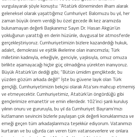
vurgulayarak şöyle konuştu: ‘’Atatürk döneminden ilham alarak
geleneksel olarak yaşattığımız Cumhuriyet Balomuzu bu yıl, her
zaman büyük önem verdiği bu özel gecede ilk kez aramızda
bulunamayan değerli Başkanımız Sayın Dr. Hasan Akgün’ün
yokluğunun yarattığı en derin hüzünle, duygusal bir atmosferde
gerçekleştiriyoruz. Cumhuriyetimizin bizlere kazandırdığı hukuk,
adalet, demokrasi ve eşitlik ilkelerine olan inancımızla; Türk
milletinin kadınıyla, erkeğiyle, genciyle, yaşlısıyla, omuz omuza
birlikte aşamayacağı hiçbir güç olmadığına yürekten inanıyoruz.
Büyük Atatürk’ün dediği gibi; “Bütün ümidim gençliktedir, bu
yüzden gözüm arkada değil!” İşte bu güvene layık olan Türk
gençliği, Cumhuriyetimizin bekçisi olarak Ata’sını mahcup etmemiş
ve etmeyecektir. Cumhuriyetimiz, Atatürk’ün öngördüğü gibi
gençlerimize emanettir ve emin ellerdedir. 102’inci şanlı kuruluş
yılının onuru ve gururuyla, bu yıl da Cumhuriyet Bayramı’mızı
kutlamanın sevincini bizlerle paylaşan çok değerli konuklarımıza ve
emeği geçen tüm arkadaşlarımıza teşekkür ediyorum. Vatanımızı
kurtaran ve bu uğurda can veren tüm vatanseverlere ve onlara