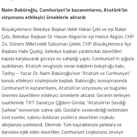
Naim Babüroğlu, Cumhuriyet’in kazanımlarını, Atatürk’ün
vizyonunu etkileyici örneklerle aktardı
Büyükçekmece Belediye Başkan Vekili Hakan Çebi ve eşi Nalan
Çebi, Belediye Başkanı Dr. Hasan Akgün’ün eşi Hatice Akgün, CHP
24. Dönem Milletvekili Süleyman Çelebi, CHP Büyükçekmece İlçe
Başkanı Halis Çiçekçi, belediye başkan yardımcıları davetlileri
kapıda karşılayarak geceye ev sahipliği yaptı. Cumhuriyet’in ışığıyla
aydınlanan, Atatürk sevgisiyle ısınan kalplerin buluştuğu balo,
Tarihçi – Yazar Dr. Naim Babüroğlu’nun “Atatürk ve Cumhuriyet”
konulu etkileyici söyleşisiyle başladı. Babüroğlu, konuşmasında
Cumhuriyet’in kazanımlarını, Atatürk’ün vizyonunu ve bugünkü
önemini davetlilere etkileyici örneklerle aktardı. Gecenin ilerleyen
saatlerinde TRT Sanatçısı Çiğdem Gürdal, “Atatürk’ün Sevdiği
Şarkılar” konseriyle sahne aldı. Gürdal’ın seslendirdiği birbirinden
özel eserler, salonu dolduran yüzlerce davetlinin coşkulu
alkışlarıyla yankılandı. Ellerinde Türk bayraklarıyla şarkılara ve
danslara eşlik eden davetliler, Cumhuriyet coşkusunu zirveye