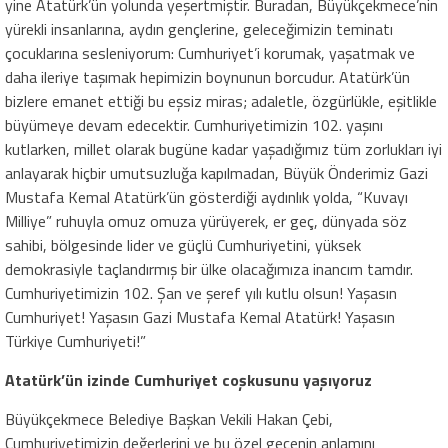
yine Atatürk’ün yolunda yeşertmiştir. Buradan, Büyükçekmece’nin
yürekli insanlarına, aydın gençlerine, geleceğimizin teminatı
çocuklarına sesleniyorum: Cumhuriyet’i korumak, yaşatmak ve
daha ileriye taşımak hepimizin boynunun borcudur. Atatürk’ün
bizlere emanet ettiği bu eşsiz miras; adaletle, özgürlükle, eşitlikle
büyümeye devam edecektir. Cumhuriyetimizin 102. yaşını
kutlarken, millet olarak bugüne kadar yaşadığımız tüm zorlukları iyi
anlayarak hiçbir umutsuzluğa kapılmadan, Büyük Önderimiz Gazi
Mustafa Kemal Atatürk’ün gösterdiği aydınlık yolda, “Kuvayı
Milliye” ruhuyla omuz omuza yürüyerek, er geç, dünyada söz
sahibi, bölgesinde lider ve güçlü Cumhuriyetini, yüksek
demokrasiyle taçlandırmış bir ülke olacağımıza inancım tamdır.
Cumhuriyetimizin 102. Şan ve şeref yılı kutlu olsun! Yaşasın
Cumhuriyet! Yaşasın Gazi Mustafa Kemal Atatürk! Yaşasın
Türkiye Cumhuriyeti!”
Atatürk’ün izinde Cumhuriyet coşkusunu yaşıyoruz
Büyükçekmece Belediye Başkan Vekili Hakan Çebi,
Cumhuriyetimizin değerlerini ve bu özel gecenin anlamını