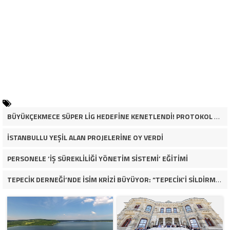
BÜYÜKÇEKMECE SÜPER LİG HEDEFİNE KENETLENDİ! PROTOKOL VE İŞ DÜNYASINDAN BASKETBOL TAKIMINA TAM DESTEK…
İSTANBULLU YEŞİL ALAN PROJELERİNE OY VERDİ
PERSONELE ‘İŞ SÜREKLİLİĞİ YÖNETİM SİSTEMİ’ EĞİTİMİ
TEPECİK DERNEĞİ’NDE İSİM KRİZİ BÜYÜYOR: “TEPECİK’İ SİLDİRMEYECEĞİZ”