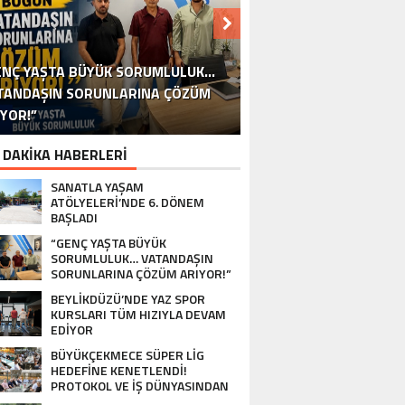
ÜYÜKÇEKMECE SÜPER LİG HEDEFİNE
ENÇ YAŞTA BÜYÜK SORUMLULUK…
TEPECİK DERNEĞİ’NDE İSİM KRİZİ
KENETLENDİ! PROTOKOL VE İŞ
TANDAŞIN SORUNLARINA ÇÖZÜM
TANBULLU YEŞİL ALAN PROJELERİNE
EYLİKDÜZÜ’NDE YAZ SPOR KURSLARI
ERSONELE ‘İŞ SÜREKLİLİĞİ YÖNETİM
ÜNYASINDAN BASKETBOL TAKIMINA
SANATLA YAŞAM ATÖLYELERİ’NDE 6.
MİNİK ELLER BÜYÜK DEĞİŞİM İÇİN
KÜÇÜKÇEKMECE’DE KÜLTÜR
BÜYÜYOR: “TEPECİK’İ
IYOR!”
TANBUL BARAJLARINDA SON DURUM!
TÜM HIZIYLA DEVAM EDİYOR
YOLCULUĞU DEVAM EDİYOR
SİLDİRMEYECEĞİZ”
SİSTEMİ’ EĞİTİMİ
DÖNEM BAŞLADI
TAM DESTEK…
SAHAYA İNDİ…
OY VERDİ
 DAKİKA HABERLERİ
SANATLA YAŞAM
ATÖLYELERİ’NDE 6. DÖNEM
BAŞLADI
“GENÇ YAŞTA BÜYÜK
SORUMLULUK… VATANDAŞIN
SORUNLARINA ÇÖZÜM ARIYOR!”
BEYLİKDÜZÜ’NDE YAZ SPOR
KURSLARI TÜM HIZIYLA DEVAM
EDİYOR
BÜYÜKÇEKMECE SÜPER LİG
HEDEFİNE KENETLENDİ!
PROTOKOL VE İŞ DÜNYASINDAN
BASKETBOL TAKIMINA TAM