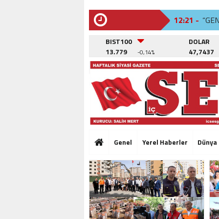
12:21 -
“GE
SON
DAKİKA
12:02 -
BEYL
BIST100
DOLAR
13.779
47,7437
-0,14%
12:26 -
SAN
12:21 -
“GE
12:02 -
BEYL
12:26 -
SAN
12:21 -
“GE
Genel
Yerel Haberler
Dünya
12:02 -
BEYL