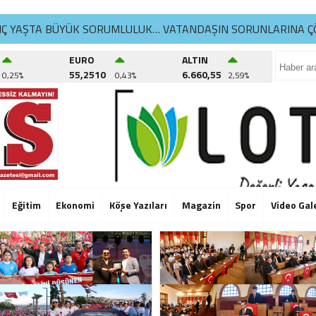
NÇ YAŞTA BÜYÜK SORUMLULUK… VATANDAŞIN SORUNLARINA Ç
İKDÜZÜ’NDE YAZ SPOR KURSLARI TÜM HIZIYLA DEVAM EDİYO
EURO
ALTIN
55,2510
6.660,55
0,25%
0,43%
2,59%
ATLA YAŞAM ATÖLYELERİ’NDE 6. DÖNEM BAŞLADI
NÇ YAŞTA BÜYÜK SORUMLULUK… VATANDAŞIN SORUNLARINA Ç
İKDÜZÜ’NDE YAZ SPOR KURSLARI TÜM HIZIYLA DEVAM EDİYO
ATLA YAŞAM ATÖLYELERİ’NDE 6. DÖNEM BAŞLADI
NÇ YAŞTA BÜYÜK SORUMLULUK… VATANDAŞIN SORUNLARINA Ç
Eğitim
Ekonomi
Köşe Yazıları
Magazin
Spor
Video Gal
İKDÜZÜ’NDE YAZ SPOR KURSLARI TÜM HIZIYLA DEVAM EDİYO