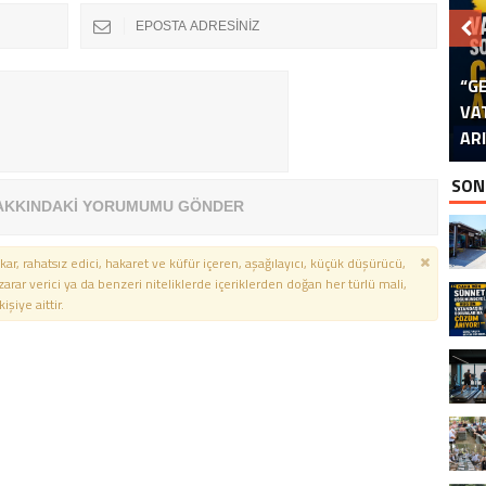
B
“G
VA
İS
B
P
D
AR
İS
SON
AKKINDAKİ YORUMUMU GÖNDER
kar, rahatsız edici, hakaret ve küfür içeren, aşağılayıcı, küçük düşürücü,
 zarar verici ya da benzeri niteliklerde içeriklerden doğan her türlü mali,
şiye aittir.