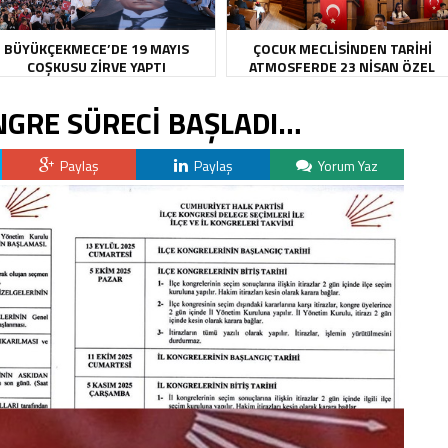
BÜYÜKÇEKMECE’DE 19 MAYIS
ÇOCUK MECLİSİNDEN TARİHİ
COŞKUSU ZİRVE YAPTI
ATMOSFERDE 23 NİSAN ÖZEL
OTURUMU
NGRE SÜRECİ BAŞLADI…
Paylaş
Paylaş
Yorum Yaz