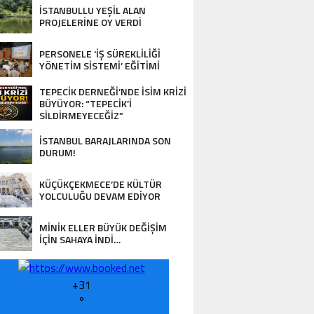
DESTEK…
İSTANBULLU YEŞİL ALAN
PROJELERİNE OY VERDİ
PERSONELE ‘İŞ SÜREKLİLİĞİ
YÖNETİM SİSTEMİ’ EĞİTİMİ
TEPECİK DERNEĞİ’NDE İSİM KRİZİ
BÜYÜYOR: “TEPECİK’İ
SİLDİRMEYECEĞİZ”
İSTANBUL BARAJLARINDA SON
DURUM!
KÜÇÜKÇEKMECE’DE KÜLTÜR
YOLCULUĞU DEVAM EDİYOR
MİNİK ELLER BÜYÜK DEĞİŞİM
İÇİN SAHAYA İNDİ…
+
31
°