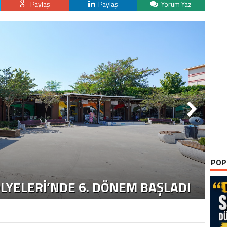
Paylaş
Paylaş
Yorum Yaz
POP
“
LYELERİ’NDE 6. DÖNEM BAŞLADI
S