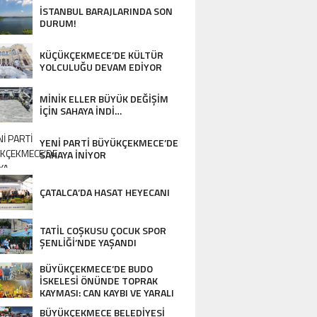
İSTANBUL BARAJLARINDA SON
DURUM!
KÜÇÜKÇEKMECE’DE KÜLTÜR
YOLCULUĞU DEVAM EDİYOR
STANBUL BARAJLARINDA SON DURUM!
MİNİK ELLER BÜYÜK DEĞİŞİM
İÇİN SAHAYA İNDİ…
YENİ PARTİ BÜYÜKÇEKMECE’DE
SAHAYA İNİYOR
ÇATALCA’DA HASAT HEYECANI
TATİL COŞKUSU ÇOCUK SPOR
ŞENLİĞİ’NDE YAŞANDI
BÜYÜKÇEKMECE’DE BUDO
İSKELESİ ÖNÜNDE TOPRAK
KAYMASI: CAN KAYBI VE YARALI
YOK…
BÜYÜKÇEKMECE BELEDİYESİ