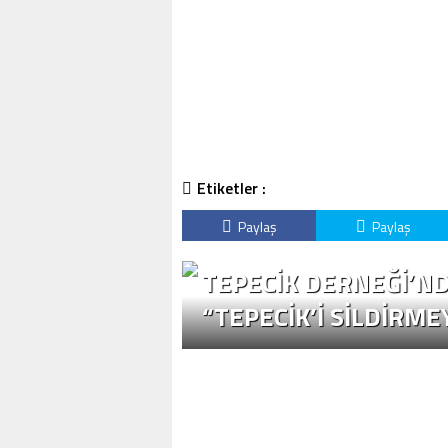
Etiketler :
Paylaş
Paylaş
TEPECİK DERNEĞİ’ND
“TEPECİK’İ SİLDİRME