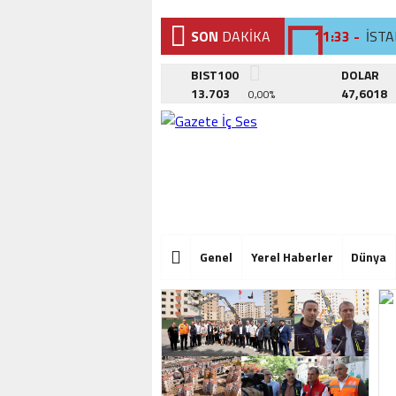
SON
DAKİKA
11:33 -
İST
11:23 -
KÜÇ
BIST100
DOLAR
13.703
47,6018
0,00%
15:11 -
TEPE
11:33 -
İST
11:23 -
KÜÇ
15:11 -
TEPE
11:33 -
İST
Genel
Yerel Haberler
Dünya
11:23 -
KÜÇ