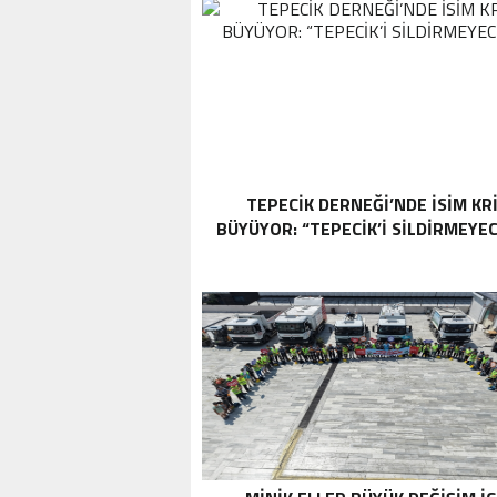
TEPECİK DERNEĞİ’NDE İSİM KRİ
BÜYÜYOR: “TEPECİK’İ SİLDİRMEYE