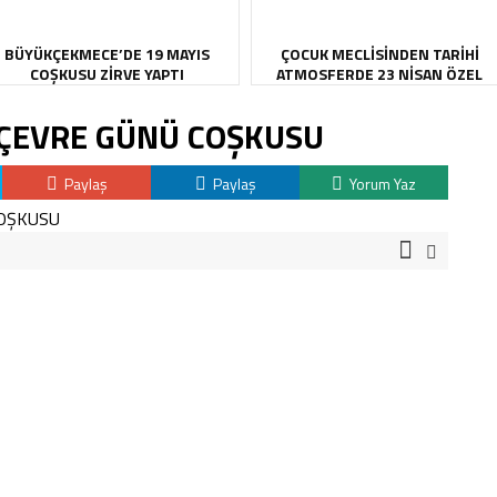
BÜYÜKÇEKMECE’DE 19 MAYIS
ÇOCUK MECLİSİNDEN TARİHİ
COŞKUSU ZİRVE YAPTI
ATMOSFERDE 23 NİSAN ÖZEL
OTURUMU
 ÇEVRE GÜNÜ COŞKUSU
Paylaş
Paylaş
Yorum Yaz