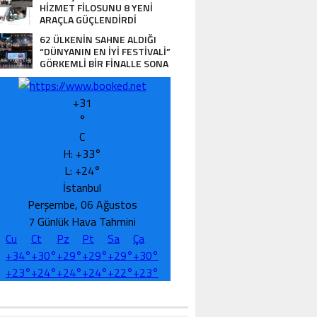
HİZMET FİLOSUNU 8 YENİ
ARAÇLA GÜÇLENDİRDİ
62 ÜLKENİN SAHNE ALDIĞI
“DÜNYANIN EN İYİ FESTİVALİ”
GÖRKEMLİ BİR FİNALLE SONA
ERDİ
+
31
°
C
H:
+
33°
L:
+
24°
İstanbul
Perşembe, 06 Ağustos
7 Günlük Hava Tahmini
Cu
Ct
Pz
Pt
Sa
Ça
+
34°
+
30°
+
29°
+
29°
+
29°
+
30°
+
23°
+
24°
+
24°
+
24°
+
22°
+
23°