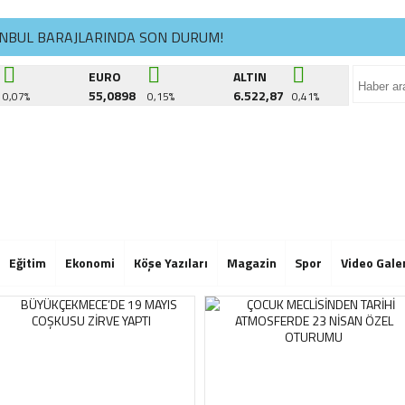
ANBUL BARAJLARINDA SON DURUM!
ÜKÇEKMECE’DE KÜLTÜR YOLCULUĞU DEVAM EDİYOR
EURO
ALTIN
55,0898
6.522,87
0,07%
0,15%
0,41%
CİK DERNEĞİ’NDE İSİM KRİZİ BÜYÜYOR: “TEPECİK’İ SİLDİRMEYE
ANBUL BARAJLARINDA SON DURUM!
ÜKÇEKMECE’DE KÜLTÜR YOLCULUĞU DEVAM EDİYOR
CİK DERNEĞİ’NDE İSİM KRİZİ BÜYÜYOR: “TEPECİK’İ SİLDİRMEYE
ANBUL BARAJLARINDA SON DURUM!
Eğitim
Ekonomi
Köşe Yazıları
Magazin
Spor
Video Gale
ÜKÇEKMECE’DE KÜLTÜR YOLCULUĞU DEVAM EDİYOR