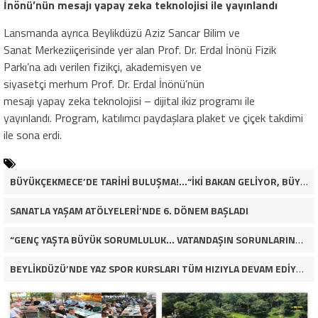
İnönü’nün mesajı yapay zeka teknolojisi ile yayınlandı
Lansmanda ayrıca Beylikdüzü Az
iz Sancar Bilim ve
Sanat Merkeziiçerisinde yer alan Prof. Dr. Erdal İnönü Fizik
Parkı’na adı verilen fizikçi, akademisyen ve
siyasetçi merhum Prof. Dr. Erd
al İnönü’nün
mesajı yapay zeka teknolojisi – dijital ikiz programı ile
yayınlandı. Program, katılımcı paydaşlara plaket ve çiçek takdimi
ile sona erdi.
BÜYÜKÇEKMECE’DE TARİHİ BULUŞMA!…“İKİ BAKAN GELİYOR, BÜYÜKÇEKMECE’NİN ADLİYE KADERİ DEĞİŞECEK Mİ?”
SANATLA YAŞAM ATÖLYELERİ’NDE 6. DÖNEM BAŞLADI
“GENÇ YAŞTA BÜYÜK SORUMLULUK… VATANDAŞIN SORUNLARINA ÇÖZÜM ARIYOR!”
BEYLİKDÜZÜ’NDE YAZ SPOR KURSLARI TÜM HIZIYLA DEVAM EDİYOR