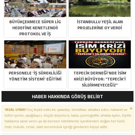
BÜYÜKÇEKMECE SÜPER LİG
İSTANBULLU YEŞİL ALAN
HEDEFİNE KENETLENDİ!
PROJELERİNE OY VERDİ
PROTOKOL VE İŞ
DÜNYASINDAN BASKETBOL
TAKIMINA TAM DESTEK…
PERSONELE ‘İŞ SÜREKLİLİĞİ
TEPECİK DERNEĞİ’NDE İSİM
YÖNETİM SİSTEMİ’ EĞİTİMİ
KRİZİ BÜYÜYOR: “TEPECİK’İ
SİLDİRMEYECEĞİZ”
HABER HAKKINDA GÖRÜŞ BELİRT
YASAL UYARI!
Suç teşkil edecek, yasadışı, tehditkar, rahatsız edici, hakaret ve
küfür içeren, aşağılayıcı, küçük düşürücü, kaba, pornografik, ahlaka aykırı, kişilik
haklarına zarar verici ya da benzeri niteliklerde içeriklerden doğan her türlü
mali, hukuki, cezai, idari sorumluluk içeriği gönderen kişiye aittir.