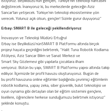
istiyoruz. Beylikdüzü’nün
gençleri, Türkiye’nin teknoloji haritasını
değiştirecek. İnanıyoruz ki, bu merkezlerde geleceğin Aziz
Sancar’ları yetişecek. Türkiye’nin teknoloji ekosistemine yön
verecek. Yolunuz açık olsun, gençler! Sizinle gurur duyuyoruz”
Erbay: SMART B ile geleceği şekillendiriyoruz
İnovasyon ve Teknoloji Müdürü Ertuğrul
Erbay ise Beylikdüzü’nünSMART B Platformu altında birçok
projeyi hayata geçirdiğini belirterek, “Halit Tuna Robotik Kodlama
Atölyesi, Aziz Sancar Bilim ve Sanat Merkezi ve
Smart Sky Gözlemevi gibi yapılarla çocuklara ilham
veriyoruz. Bütün bu yapı, SMART B Platformu yapısı altında takip
ediliyor. İlçemizde bir profil havuzu oluşturuyoruz. Bugün de
bu profil havuzuna online eğitimler başlığında çevrimiçi eğitimlerin
robotik kodlama, yapay zeka, siber güvenlik, bulut teknolojisi ve
oyun oynama gibi detayları olan bir eğitim sistemini gençlere,
liselilere, öğrencilere herkese sunduğumuzu belirtmek istiyoruz”
şeklinde konuştu.