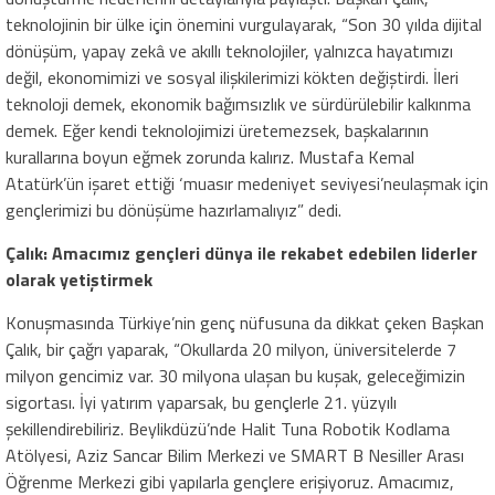
teknolojinin bir ülke için önemini vurgulayarak, “Son 30 yılda dijital
dönüşüm, yapay zekâ ve akıllı teknolojiler, yalnızca hayatımızı
değil, ekonomimizi ve sosyal ilişkilerimizi kökten değiştirdi. İleri
teknoloji demek, ekonomik bağımsızlık ve sürdürülebilir kalkınma
demek. Eğer kendi teknolojimizi üretemezsek, başkalarının
kurallarına boyun eğmek zorunda kalırız. Mustafa Kemal
Atatürk’ün işaret ettiği ‘muasır medeniyet seviyesi’neulaşmak için
gençlerimizi bu dönüşüme hazırlamalıyız” dedi.
Çalık: Amacımız gençleri dünya ile rekabet edebilen liderler
olarak yetiştirmek
Konuşmasında Türkiye’nin genç nüfusuna da dikkat çeken Başkan
Çalık, bir çağrı yaparak, “Okullarda 20 milyon, üniversitelerde 7
milyon gencimiz var. 30 milyona ulaşan bu kuşak, geleceğimizin
sigortası. İyi yatırım yaparsak, bu gençlerle 21. yüzyılı
şekillendirebiliriz. Beylikdüzü’nde Halit Tuna Robotik Kodlama
Atölyesi, Aziz Sancar Bilim Merkezi ve SMART B Nesiller Arası
Öğrenme Merkezi gibi yapılarla gençlere erişiyoruz. Amacımız,