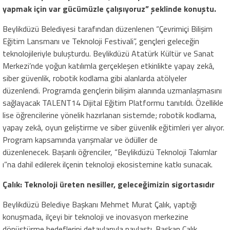
yapmak için var gücümüzle çalışıyoruz” şeklinde konuştu.
Beylikdüzü Belediyesi tarafından düzenlenen “Çevrimi
çi Bilişim
Eğitim Lansmanı ve Teknoloji Festivali”, gençleri geleceğin
teknolojileriyle buluşturdu. Beylikdüzü Atatürk Kültür ve Sanat
Merkezi’nde yoğun katılımla gerçekleşen etkinlikte yapay zekâ,
siber güvenlik, robotik kodlama gibi alanlarda atölyeler
düzenlendi. Programda gençleri
n bilişim alanında uzmanlaşmasını
sağlayacak TALENT14 Dijital Eğitim Platformu tanıtıldı. Özellikle
lise öğrencilerine yönelik hazırlanan sistemde; robotik kodlama,
yapay zekâ, oyun geliştirme ve siber güvenlik eğitimleri yer alıyor.
Program kapsamında yarışmalar ve ödüller de
düzenlenecek. Başarılı öğrenciler, “Beylikdüzü Teknoloji Takımlar
ı”na dahil edilerek ilçenin teknoloji ekosistemine katkı sunacak.
Çalık: Teknoloji üreten nesiller, geleceğimizin sigortasıdır
Beylikdüzü Belediye Başkanı Mehmet Murat Çalık, yaptığı
konuşmada, ilçeyi bir teknoloji ve inovasyon merkezine
dönüştürme hedeflerini detaylarıyla paylaştı. Başkan Çalık,