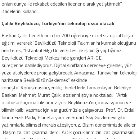
onları dünya ile rekabet edebilen liderler olarak yetiştirmek”
ifadelerini kullandı.
Çalık: Beylikdüzü, Türkiye’nin teknoloji üssü olacak
Başkan Çalık, hedeflerinin bin 200 öğrenciye ücretsiz dijital bilişim
eğitimi vererek ‘Beylikdüzü Teknoloji Takımlar
ı’nı kurmak olduğunu
belirterek, “İstanbul Bilgi Üniversitesi ile iş birliği yaptığımız
Beylikdüzü Teknoloji Merkezi’nde gençleri AR-GE
süreçlerine dahilediyoruz. Dijital sınıflarda dereceye girenler, yüz
yüze atölyelerde proje geliştirecek. Amacımız, Türkiye’nin teknoloji
haritasına Beylikdüzü’nüekleme
k” şeklinde
konuştu. Konuşmasını yenilikçi
hedeflerle tamamlayan Belediye
Başkanı Mehmet Murat Çalık, sözlerini şöyle noktaladı: “Artık
otobüsü kaçırma lüksümüz yok. Beylikdüzü’nü, inovasyonu
n ve
bilimin kalbi yapmak için var gücümüzle çalışıyoruz. Prof. Dr. Erdal
İnönü Fizik Parkı, Planetaryum ve Smart Sky Gözlemevi gibi
yatırımlarla bilimsel merakı ateşliyoruz. Bizim dönemimizde aileler
‘Başımıza icat çıkarma’ derdi. Artık çocuklarımızın icat çıkarmasını