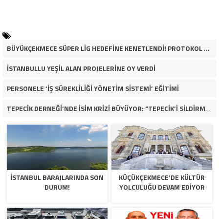
BÜYÜKÇEKMECE SÜPER LİG HEDEFİNE KENETLENDİ! PROTOKOL VE İŞ DÜNYASINDAN BASKETBOL TAKIMINA TAM DESTEK…
İSTANBULLU YEŞİL ALAN PROJELERİNE OY VERDİ
PERSONELE ‘İŞ SÜREKLİLİĞİ YÖNETİM SİSTEMİ’ EĞİTİMİ
TEPECİK DERNEĞİ’NDE İSİM KRİZİ BÜYÜYOR: “TEPECİK’İ SİLDİRMEYECEĞİZ”
İSTANBUL BARAJLARINDA SON
KÜÇÜKÇEKMECE’DE KÜLTÜR
DURUM!
YOLCULUĞU DEVAM EDİYOR