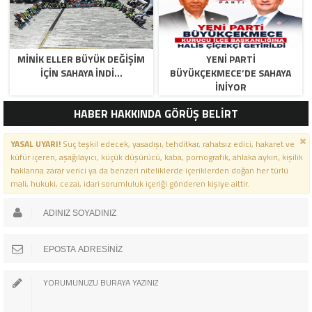
MİNİK ELLER BÜYÜK DEĞİŞİM
YENİ PARTİ
İÇİN SAHAYA İNDİ…
BÜYÜKÇEKMECE’DE SAHAYA
İNİYOR
HABER HAKKINDA GÖRÜŞ BELİRT
YASAL UYARI!
Suç teşkil edecek, yasadışı, tehditkar, rahatsız edici, hakaret ve
küfür içeren, aşağılayıcı, küçük düşürücü, kaba, pornografik, ahlaka aykırı, kişilik
haklarına zarar verici ya da benzeri niteliklerde içeriklerden doğan her türlü
mali, hukuki, cezai, idari sorumluluk içeriği gönderen kişiye aittir.