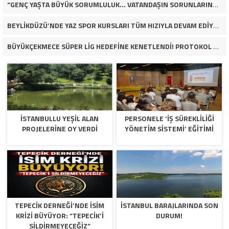
“GENÇ YAŞTA BÜYÜK SORUMLULUK… VATANDAŞIN SORUNLARINA ÇÖZÜM ARIYOR!”
BEYLİKDÜZÜ’NDE YAZ SPOR KURSLARI TÜM HIZIYLA DEVAM EDİYOR
BÜYÜKÇEKMECE SÜPER LİG HEDEFİNE KENETLENDİ! PROTOKOL VE İŞ DÜNYASINDAN BASKETBOL TAKIMINA TAM DESTEK…
İSTANBULLU YEŞİL ALAN
PERSONELE ‘İŞ SÜREKLİLİĞİ
PROJELERİNE OY VERDİ
YÖNETİM SİSTEMİ’ EĞİTİMİ
TEPECİK DERNEĞİ’NDE İSİM
İSTANBUL BARAJLARINDA SON
KRİZİ BÜYÜYOR: “TEPECİK’İ
DURUM!
SİLDİRMEYECEĞİZ”