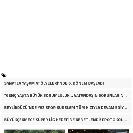
SANATLA YAŞAM ATÖLYELERİ’NDE 6. DÖNEM BAŞLADI
“GENÇ YAŞTA BÜYÜK SORUMLULUK… VATANDAŞIN SORUNLARINA ÇÖZÜM ARIYOR!”
BEYLİKDÜZÜ’NDE YAZ SPOR KURSLARI TÜM HIZIYLA DEVAM EDİYOR
BÜYÜKÇEKMECE SÜPER LİG HEDEFİNE KENETLENDİ! PROTOKOL VE İŞ DÜNYASINDAN BASKETBOL TAKIMINA TAM DESTEK…