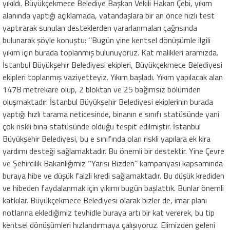
yıkıldı. Büyükçekmece Belediye Başkan Vekili Hakan Çebi, yıkım
alanında yaptığı açıklamada, vatandaşlara bir an önce hızlı test
yaptırarak sunulan desteklerden yararlanmaları çağrısında
bulunarak şöyle konuştu: ‘’Bugün yine kentsel dönüşümle ilgili
yıkım için burada toplanmış bulunuyoruz. Kat malikleri aramızda.
İstanbul Büyükşehir Belediyesi ekipleri, Büyükçekmece Belediyesi
ekipleri toplanmış vaziyetteyiz. Yıkım başladı. Yıkım yapılacak alan
1478 metrekare olup, 2 bloktan ve 25 bağımsız bölümden
oluşmaktadır. İstanbul Büyükşehir Belediyesi ekiplerinin burada
yaptığı hızlı tarama neticesinde, binanın e sınıfı statüsünde yani
çok riskli bina statüsünde olduğu tespit edilmiştir. İstanbul
Büyükşehir Belediyesi, bu e sınıfında olan riskli yapılara ek kira
yardımı desteği sağlamaktadır. Bu önemli bir destektir. Yine Çevre
ve Şehircilik Bakanlığımız ‘’Yarısı Bizden’’ kampanyası kapsamında
buraya hibe ve düşük faizli kredi sağlamaktadır. Bu düşük krediden
ve hibeden faydalanmak için yıkımı bugün başlattık. Bunlar önemli
katkılar. Büyükçekmece Belediyesi olarak bizler de, imar planı
notlarına eklediğimiz tevhidle buraya artı bir kat vererek, bu tip
kentsel dönüşümleri hızlandırmaya çalışıyoruz. Elimizden geleni