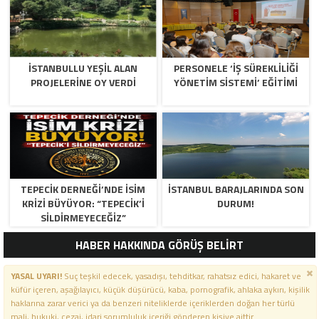
İSTANBULLU YEŞİL ALAN
PERSONELE ‘İŞ SÜREKLİLİĞİ
PROJELERİNE OY VERDİ
YÖNETİM SİSTEMİ’ EĞİTİMİ
TEPECİK DERNEĞİ’NDE İSİM
İSTANBUL BARAJLARINDA SON
KRİZİ BÜYÜYOR: “TEPECİK’İ
DURUM!
SİLDİRMEYECEĞİZ”
HABER HAKKINDA GÖRÜŞ BELİRT
YASAL UYARI!
Suç teşkil edecek, yasadışı, tehditkar, rahatsız edici, hakaret ve
küfür içeren, aşağılayıcı, küçük düşürücü, kaba, pornografik, ahlaka aykırı, kişilik
haklarına zarar verici ya da benzeri niteliklerde içeriklerden doğan her türlü
mali, hukuki, cezai, idari sorumluluk içeriği gönderen kişiye aittir.