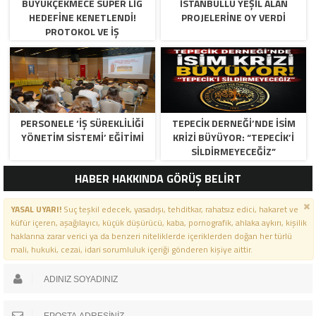
BÜYÜKÇEKMECE SÜPER LİG
İSTANBULLU YEŞİL ALAN
HEDEFİNE KENETLENDİ!
PROJELERİNE OY VERDİ
PROTOKOL VE İŞ
DÜNYASINDAN BASKETBOL
TAKIMINA TAM DESTEK…
PERSONELE ‘İŞ SÜREKLİLİĞİ
TEPECİK DERNEĞİ’NDE İSİM
YÖNETİM SİSTEMİ’ EĞİTİMİ
KRİZİ BÜYÜYOR: “TEPECİK’İ
SİLDİRMEYECEĞİZ”
HABER HAKKINDA GÖRÜŞ BELİRT
YASAL UYARI!
Suç teşkil edecek, yasadışı, tehditkar, rahatsız edici, hakaret ve
küfür içeren, aşağılayıcı, küçük düşürücü, kaba, pornografik, ahlaka aykırı, kişilik
haklarına zarar verici ya da benzeri niteliklerde içeriklerden doğan her türlü
mali, hukuki, cezai, idari sorumluluk içeriği gönderen kişiye aittir.