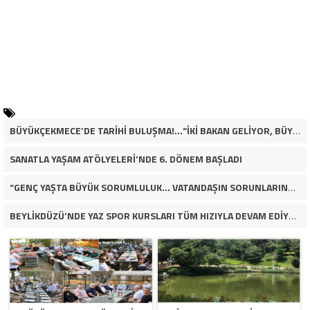
BÜYÜKÇEKMECE’DE TARİHİ BULUŞMA!…“İKİ BAKAN GELİYOR, BÜYÜKÇEKMECE’NİN ADLİYE KADERİ DEĞİŞECEK Mİ?”
SANATLA YAŞAM ATÖLYELERİ’NDE 6. DÖNEM BAŞLADI
“GENÇ YAŞTA BÜYÜK SORUMLULUK… VATANDAŞIN SORUNLARINA ÇÖZÜM ARIYOR!”
BEYLİKDÜZÜ’NDE YAZ SPOR KURSLARI TÜM HIZIYLA DEVAM EDİYOR