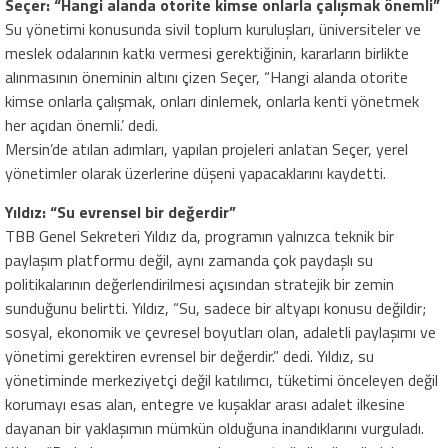
Seçer: “
Hangi alanda otorite kimse onlarla çalışmak önemli”
Su yönetimi konusunda sivil toplum kuruluşları, üniversiteler ve
meslek odalarının katkı vermesi gerektiğinin, kararların birlikte
alınmasının öneminin altını çizen Seçer, “Hangi alanda otorite
kimse onlarla çalışmak, onları dinlemek, onlarla kenti yönetmek
her açıdan önemli.’ dedi.
Mersin’de atılan adımları, yapılan projeleri anlatan Seçer, yerel
yönetimler olarak üzerlerine düşeni yapacaklarını kaydetti.
Yıldız: “Su evrensel bir değerdir”
TBB Genel Sekreteri Yıldız da, programın yalnızca teknik bir
paylaşım platformu değil, aynı zamanda çok paydaşlı su
politikalarının değerlendirilmesi açısından stratejik bir zemin
sunduğunu belirtti. Yıldız, “Su, sadece bir altyapı konusu değildir;
sosyal, ekonomik ve çevresel boyutları olan, adaletli paylaşımı ve
yönetimi gerektiren evrensel bir değerdir.” dedi. Yıldız, su
yönetiminde merkeziyetçi değil katılımcı, tüketimi önceleyen değil
korumayı esas alan, entegre ve kuşaklar arası adalet ilkesine
dayanan bir yaklaşımın mümkün olduğuna inandıklarını vurguladı.