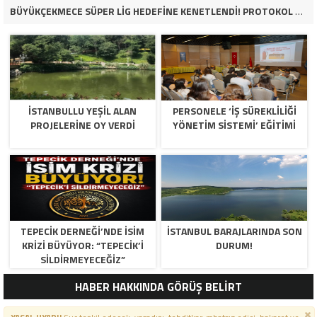
BÜYÜKÇEKMECE SÜPER LİG HEDEFİNE KENETLENDİ! PROTOKOL VE İŞ DÜNYASINDAN BASKETBOL TAKIMINA TAM DESTEK…
İSTANBULLU YEŞİL ALAN
PERSONELE ‘İŞ SÜREKLİLİĞİ
PROJELERİNE OY VERDİ
YÖNETİM SİSTEMİ’ EĞİTİMİ
TEPECİK DERNEĞİ’NDE İSİM
İSTANBUL BARAJLARINDA SON
KRİZİ BÜYÜYOR: “TEPECİK’İ
DURUM!
SİLDİRMEYECEĞİZ”
HABER HAKKINDA GÖRÜŞ BELİRT