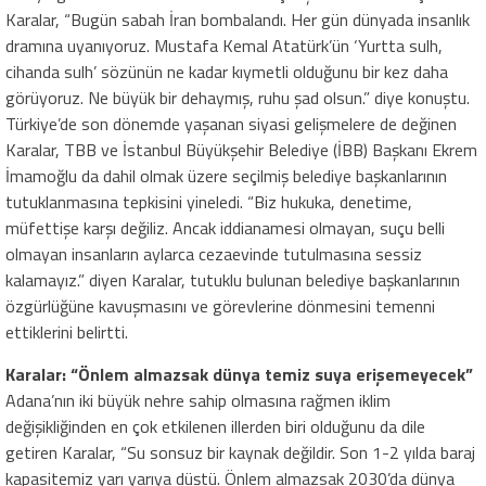
Karalar, “Bugün sabah İran bombalandı. Her gün dünyada insanlık
dramına uyanıyoruz. Mustafa Kemal Atatürk’ün ‘Yurtta sulh,
cihanda sulh’ sözünün ne kadar kıymetli olduğunu bir kez daha
görüyoruz. Ne büyük bir dehaymış, ruhu şad olsun.” diye konuştu.
Türkiye’de son dönemde yaşanan siyasi gelişmelere de değinen
Karalar, TBB ve İstanbul Büyükşehir Belediye (İBB) Başkanı Ekrem
İmamoğlu da dahil olmak üzere seçilmiş belediye başkanlarının
tutuklanmasına tepkisini yineledi. “Biz hukuka, denetime,
müfettişe karşı değiliz. Ancak iddianamesi olmayan, suçu belli
olmayan insanların aylarca cezaevinde tutulmasına sessiz
kalamayız.” diyen Karalar, tutuklu bulunan belediye başkanlarının
özgürlüğüne kavuşmasını ve görevlerine dönmesini temenni
ettiklerini belirtti.
Karalar: “Önlem almazsak dünya temiz suya erişemeyecek”
Adana’nın iki büyük nehre sahip olmasına rağmen iklim
değişikliğinden en çok etkilenen illerden biri olduğunu da dile
getiren Karalar, “Su sonsuz bir kaynak değildir. Son 1-2 yılda baraj
kapasitemiz yarı yarıya düştü. Önlem almazsak 2030’da dünya