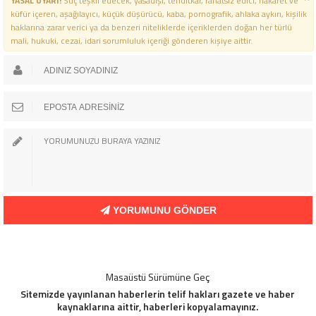
YASAL UYARI!
Suç teşkil edecek, yasadışı, tehditkar, rahatsız edici, hakaret ve
küfür içeren, aşağılayıcı, küçük düşürücü, kaba, pornografik, ahlaka aykırı, kişilik
haklarına zarar verici ya da benzeri niteliklerde içeriklerden doğan her türlü
mali, hukuki, cezai, idari sorumluluk içeriği gönderen kişiye aittir.
YORUMUNU GÖNDER
Masaüstü Sürümüne Geç
Sitemizde yayınlanan haberlerin telif hakları gazete ve haber
kaynaklarına aittir, haberleri kopyalamayınız.