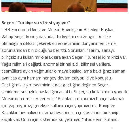
Seçer: “Türkiye su stresi yaşıyor”
TBB Encümen Üyesi ve Mersin Büyükşehir Belediye Başkanı
Vahap Seçer konuşmasında, Türkiye’nin su zengini bir ülke
olmadığına dikkati çekerek su yönetiminin dünyanın en temel
sorunlarından biri olduğunu belirtti. Sorunları, ‘Tarım, sanayi,
bilinçsiz su kullanımı’ olarak sıralayan Seçer, “Küresel iklim krizi var.
Yağış rejimleri değişti, anormal bir hal aldı, bilimsel verilere,
teamüllere aykırı yağmurlar olmaya başladı ama baktığınız zaman
aynı tas aynı hamam her şey devam ediyor.” diye konuştu.
Geçtiğimiz kış mevsiminin kurak geçtiğine değinen Seçer,
şehirlerde susuzluk başladığını anlattı. Seçer, su kullanımına yönelik
Mersin’den örnekler vererek, “Biz planlamalarımızı bahçe sulamak
için yapmıyoruz, gereksiz kullanım için yapmıyoruz. Kayıp ve
Kaçakları hesaplıyoruz ama hesabımızın çok üstünde bir kayıp
kaçak var. Onun için sistemde su yetmiyor.” ifadelerini kullandı.