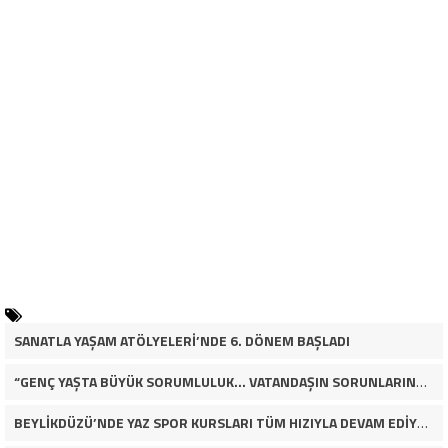
SANATLA YAŞAM ATÖLYELERİ’NDE 6. DÖNEM BAŞLADI
“GENÇ YAŞTA BÜYÜK SORUMLULUK… VATANDAŞIN SORUNLARINA ÇÖZÜM ARIYOR!”
BEYLİKDÜZÜ’NDE YAZ SPOR KURSLARI TÜM HIZIYLA DEVAM EDİYOR