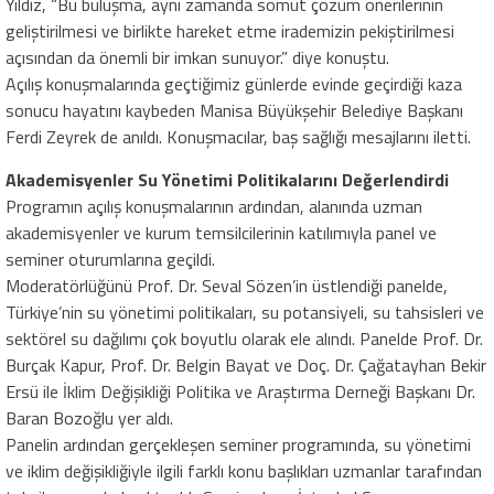
Yıldız, “Bu buluşma, aynı zamanda somut çözüm önerilerinin
geliştirilmesi ve birlikte hareket etme irademizin pekiştirilmesi
açısından da önemli bir imkan sunuyor.” diye konuştu.
Açılış konuşmalarında geçtiğimiz günlerde evinde geçirdiği kaza
sonucu hayatını kaybeden Manisa Büyükşehir Belediye Başkanı
Ferdi Zeyrek de anıldı. Konuşmacılar, baş sağlığı mesajlarını iletti.
Akademisyenler Su Yönetimi Politikalarını Değerlendirdi
Programın açılış konuşmalarının ardından, alanında uzman
akademisyenler ve kurum temsilcilerinin katılımıyla panel ve
seminer oturumlarına geçildi.
Moderatörlüğünü Prof. Dr. Seval Sözen’in üstlendiği panelde,
Türkiye’nin su yönetimi politikaları, su potansiyeli, su tahsisleri ve
sektörel su dağılımı çok boyutlu olarak ele alındı. Panelde Prof. Dr.
Burçak Kapur, Prof. Dr. Belgin Bayat ve Doç. Dr. Çağatayhan Bekir
Ersü ile İklim Değişikliği Politika ve Araştırma Derneği Başkanı Dr.
Baran Bozoğlu yer aldı.
Panelin ardından gerçekleşen seminer programında, su yönetimi
ve iklim değişikliğiyle ilgili farklı konu başlıkları uzmanlar tarafından