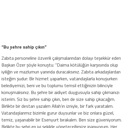
“Bu şehre sahip çıkın”
Zabıta personeline özverili çalışmalarından dolayı teşekkür eden
Başkan Özer şöyle konuştu: “Daima kötülüğün karşısında olup
iyiliğin ve mazlumun yanında duracaksınız. Zabıta arkadaşlardan
isteğim şudur: Bir hizmet yaparken, vatandaşlarla konuşurken
belediyemizi, beni ve bu toplumu temsil ettiğinizin bilinciyle
konuşmalısınız. Bu şehre bir aidiyet duygusuyla sahip çıkmanızı
isterim. Siz bu şehre sahip çıkın, ben de size sahip çıkacağım.
Birlikte bir destan yazalım Allah’ın izniyle, bir fark yaratalım.
Vatandaşlarımız bizimle gurur duysunlar ve biz onlara güzel,
temiz, yaşanabilir bir Esenyurt bırakalım. Ben size güveniyorum.
Birlikte bu şehri en iyi şekilde yöneteceğimize inanıyorum. Her