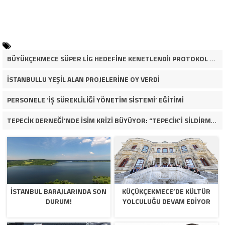
BÜYÜKÇEKMECE SÜPER LİG HEDEFİNE KENETLENDİ! PROTOKOL VE İŞ DÜNYASINDAN BASKETBOL TAKIMINA TAM DESTEK…
İSTANBULLU YEŞİL ALAN PROJELERİNE OY VERDİ
PERSONELE ‘İŞ SÜREKLİLİĞİ YÖNETİM SİSTEMİ’ EĞİTİMİ
TEPECİK DERNEĞİ’NDE İSİM KRİZİ BÜYÜYOR: “TEPECİK’İ SİLDİRMEYECEĞİZ”
İSTANBUL BARAJLARINDA SON
KÜÇÜKÇEKMECE’DE KÜLTÜR
DURUM!
YOLCULUĞU DEVAM EDİYOR