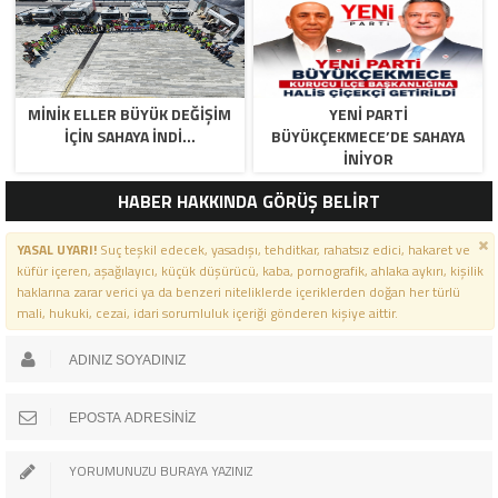
MİNİK ELLER BÜYÜK DEĞİŞİM
YENİ PARTİ
İÇİN SAHAYA İNDİ…
BÜYÜKÇEKMECE’DE SAHAYA
İNİYOR
HABER HAKKINDA GÖRÜŞ BELİRT
YASAL UYARI!
Suç teşkil edecek, yasadışı, tehditkar, rahatsız edici, hakaret ve
küfür içeren, aşağılayıcı, küçük düşürücü, kaba, pornografik, ahlaka aykırı, kişilik
haklarına zarar verici ya da benzeri niteliklerde içeriklerden doğan her türlü
mali, hukuki, cezai, idari sorumluluk içeriği gönderen kişiye aittir.