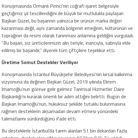
Konuşmasında Ormanlı Pirinci’nin coğrafi işaret belgesiyle
geçtiğimiz yıl tescillendiğini de büyük bir mutlulukla paylaşan
Başkan Güzel, bu başarının yalnızca bir ürünün marka değeri
kazanması değil, aynı zamanda bölgenin emeğinin, kültürünün ve
toprağının da resmi olarak tanınması anlamına geldiğini vurguladı.
“Bu başarı, siz üreticilerimizin alın teriyle, inancıyla, sabrıyla elde
edilmiş bir başarıdır,” diyerek tüm çiftçilere teşekkür etti.
Üretime Somut Destekler Veriliyor
Konuşmasında İstanbul Büyükşehir Belediyesi’nin kırsal kalkınma
vizyonuna da değinen Başkan Güzel, 2019 yılında Ekrem
İmamoğlu’nun göreve gelir gelmez Tarımsal Hizmetler Daire
Başkanlığı’nı kurarak önemli bir adım attığını belirtti. Bugün de
Başkan İmamoğlu’nun, hukuksuz şekilde tutuklu bulunmasına
rağmen desteklerin aksamadan devam etmesi yönündeki
talimatlarını sürdürdüğünü ifade etti.
Bu desteklerle İstanbul’da tarım alanları 51 bin dekardan fazla
artarken, destek alan çiftçi sayısının 693’ten 9.843’e çıktığı