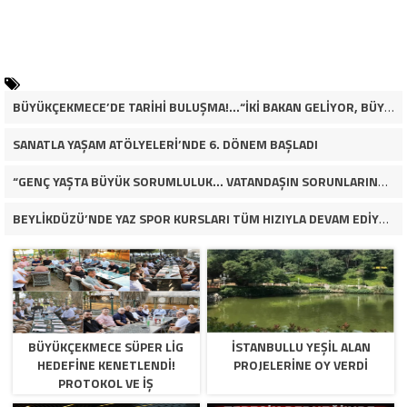
BÜYÜKÇEKMECE’DE TARİHİ BULUŞMA!…“İKİ BAKAN GELİYOR, BÜYÜKÇEKMECE’NİN ADLİYE KADERİ DEĞİŞECEK Mİ?”
SANATLA YAŞAM ATÖLYELERİ’NDE 6. DÖNEM BAŞLADI
“GENÇ YAŞTA BÜYÜK SORUMLULUK… VATANDAŞIN SORUNLARINA ÇÖZÜM ARIYOR!”
BEYLİKDÜZÜ’NDE YAZ SPOR KURSLARI TÜM HIZIYLA DEVAM EDİYOR
BÜYÜKÇEKMECE SÜPER LİG
İSTANBULLU YEŞİL ALAN
HEDEFİNE KENETLENDİ!
PROJELERİNE OY VERDİ
PROTOKOL VE İŞ
DÜNYASINDAN BASKETBOL