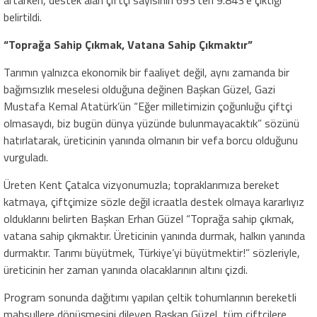
belirtildi.
“Toprağa Sahip Çıkmak, Vatana Sahip Çıkmaktır”
Tarımın yalnızca ekonomik bir faaliyet değil, aynı zamanda bir
bağımsızlık meselesi olduğuna değinen Başkan Güzel, Gazi
Mustafa Kemal Atatürk’ün “Eğer milletimizin çoğunluğu çiftçi
olmasaydı, biz bugün dünya yüzünde bulunmayacaktık” sözünü
hatırlatarak, üreticinin yanında olmanın bir vefa borcu olduğunu
vurguladı.
Üreten Kent Çatalca vizyonumuzla; topraklarımıza bereket
katmaya, çiftçimize sözle değil icraatla destek olmaya kararlıyız
olduklarını belirten Başkan Erhan Güzel “Toprağa sahip çıkmak,
vatana sahip çıkmaktır. Üreticinin yanında durmak, halkın yanında
durmaktır. Tarımı büyütmek, Türkiye’yi büyütmektir!” sözleriyle,
üreticinin her zaman yanında olacaklarının altını çizdi.
Program sonunda dağıtımı yapılan çeltik tohumlarının bereketli
mahsullere dönüşmesini dileyen Başkan Güzel, tüm çiftçilere