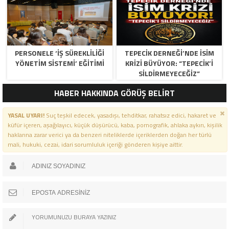
TAKIMINA TAM DESTEK…
PERSONELE ‘İŞ SÜREKLİLİĞİ
TEPECİK DERNEĞİ’NDE İSİM
YÖNETİM SİSTEMİ’ EĞİTİMİ
KRİZİ BÜYÜYOR: “TEPECİK’İ
SİLDİRMEYECEĞİZ”
HABER HAKKINDA GÖRÜŞ BELİRT
YASAL UYARI!
Suç teşkil edecek, yasadışı, tehditkar, rahatsız edici, hakaret ve
küfür içeren, aşağılayıcı, küçük düşürücü, kaba, pornografik, ahlaka aykırı, kişilik
haklarına zarar verici ya da benzeri niteliklerde içeriklerden doğan her türlü
mali, hukuki, cezai, idari sorumluluk içeriği gönderen kişiye aittir.