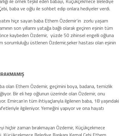
akarlığı ile örnek teşkil eden babayı, Küçükçekmece Belediye
ebi, baba ve oğlu ile sohbet edip onlara hediyeler verdi.
ayatını hiçe sayan baba Ethem Özdemir‘in zorlu yaşam
mının son yıllarını yatağa bağlı olarak geçiren eşinin tüm
l önce kaybeden Özdemir, yüzde 50 zihinsel engelli oğluna
tüm sorumluluğu üstlenen Özdemir,şeker hastası olan eşinin
BIRAKMAMIŞ
aba olan Ethem Özdemir, geçimini boya, badana, temizlik
ğlıyor. Bir eli hep oğlunun üzerinde olan Özdemir, onu
ıyor. Emircan’ın tüm ihtiyaçlarıyla ilgilenen baba, 18 yaşındaki
fetleriyle ilgileniyor. Yemeğini yapıyor ve ona hayatı
eyi hiçbir zaman bırakmayan Özdemir, Küçükçekmece
çildi. Küçükçekmece Belediye Başkanı Kemal Çebi,Ethem