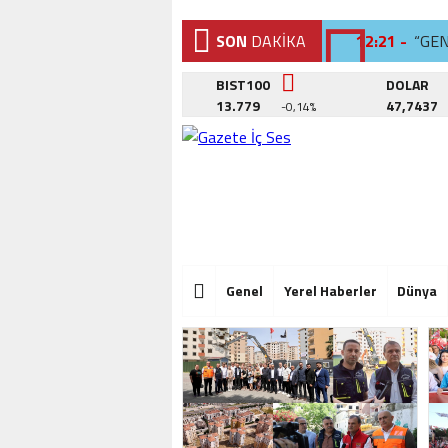
SON
DAKİKA
12:21 -
“GE
12:02 -
BEYL
BIST100
DOLAR
13.779
47,7437
-0,14%
12:26 -
SAN
12:21 -
“GE
12:02 -
BEYL
12:26 -
SAN
12:21 -
“GE
Genel
Yerel Haberler
Dünya
12:02 -
BEYL