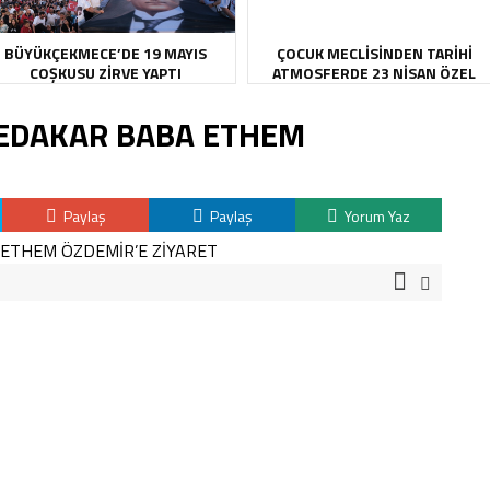
BÜYÜKÇEKMECE’DE 19 MAYIS
ÇOCUK MECLİSİNDEN TARİHİ
COŞKUSU ZİRVE YAPTI
ATMOSFERDE 23 NİSAN ÖZEL
OTURUMU
FEDAKAR BABA ETHEM
Paylaş
Paylaş
Yorum Yaz