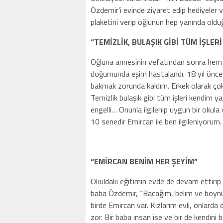
Özdemir’i evinde ziyaret edip hediyeler v
plaketini verip oğlunun hep yanında olduğ
“TEMİZLİK, BULAŞIK GİBİ TÜM İŞLER
Oğluna annesinin vefatından sonra hem
doğumunda eşim hastalandı. 18 yıl önce 
bakmak zorunda kaldım. Erkek olarak ço
Temizlik bulaşık gibi tüm işleri kendim
engelli… Onunla ilgilenip uygun bir okula 
10 senedir Emircan ile ben ilgileniyoru
“EMİRCAN BENİM HER ŞEYİM”
Okuldaki eğitimin evde de devam ettirip
baba Özdemir, “Bacağım, belim ve boynu
birde Emircan var. Kızlarım evli, onlard
zor. Bir baba insan ise ve bir de kendini