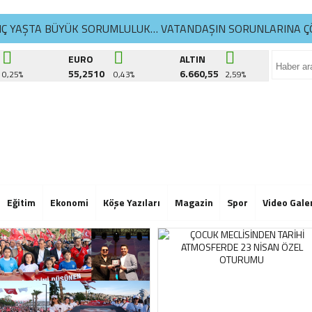
NÇ YAŞTA BÜYÜK SORUMLULUK… VATANDAŞIN SORUNLARINA Ç
İKDÜZÜ’NDE YAZ SPOR KURSLARI TÜM HIZIYLA DEVAM EDİYO
EURO
ALTIN
55,2510
6.660,55
0,25%
0,43%
2,59%
ATLA YAŞAM ATÖLYELERİ’NDE 6. DÖNEM BAŞLADI
NÇ YAŞTA BÜYÜK SORUMLULUK… VATANDAŞIN SORUNLARINA Ç
İKDÜZÜ’NDE YAZ SPOR KURSLARI TÜM HIZIYLA DEVAM EDİYO
ATLA YAŞAM ATÖLYELERİ’NDE 6. DÖNEM BAŞLADI
NÇ YAŞTA BÜYÜK SORUMLULUK… VATANDAŞIN SORUNLARINA Ç
Eğitim
Ekonomi
Köşe Yazıları
Magazin
Spor
Video Gale
İKDÜZÜ’NDE YAZ SPOR KURSLARI TÜM HIZIYLA DEVAM EDİYO