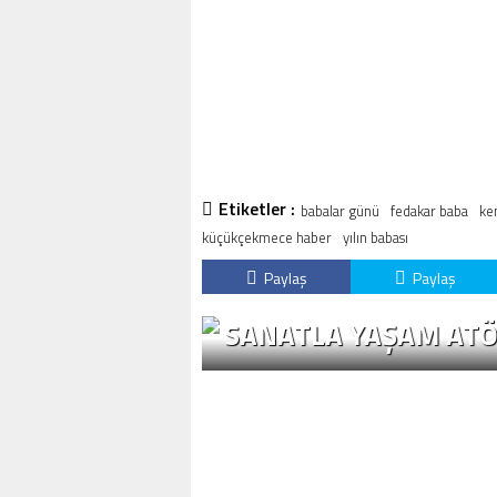
Etiketler :
babalar günü
fedakar baba
ke
küçükçekmece haber
yılın babası
Paylaş
Paylaş
SANATLA YAŞAM ATÖ