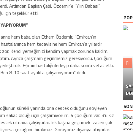
erdi. Ardından Başkan Çebi, Özdemir’e “Yılın Babası”
u için teşekkür etti.
POP
İ YAPIYORUM”
 anne hem baba olan Ethem Özdemir, “Emircan’ın
hastalanınca hem tedavisine hem Emircan’a yıllardır
k zor. Kendi yemeğimizi kendim yapmak zorunda kaldım.
 yaptım. Ayrıca çalışmam geçinmemiz gerekiyordu. Çocuğum
yerleştirdik. Eşimin hastalığı ilerleyip daha sonra vefat etti.
B
m. Ben 8-10 saat ayakta çalışamıyorum” dedi.
SA
İS
B
P
D
DÖ
İS
SON
 oğlunun sürekli yanında ona destek olduğunu söyleyen
m sakat olduğu için çalışamıyorum. 4 çocuğum var. 3’ü kız
a destek olmaya çalışıyorlar.Tek başına geçinmek zaten çok
 biliyorsa çocuğunu bırakmaz. Görüyoruz dışarıya atıyorlar.