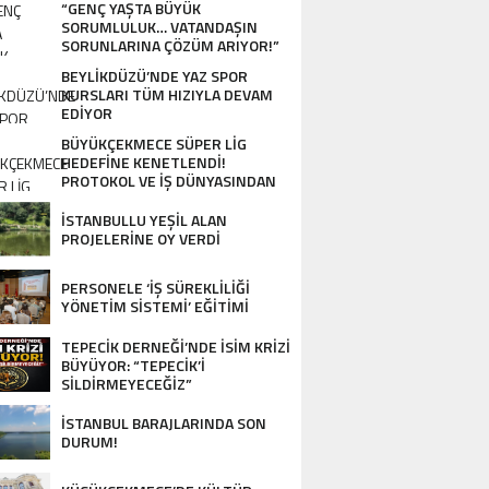
“GENÇ YAŞTA BÜYÜK
SORUMLULUK… VATANDAŞIN
SORUNLARINA ÇÖZÜM ARIYOR!”
BEYLİKDÜZÜ’NDE YAZ SPOR
KURSLARI TÜM HIZIYLA DEVAM
EDİYOR
BÜYÜKÇEKMECE SÜPER LİG
HEDEFİNE KENETLENDİ!
PROTOKOL VE İŞ DÜNYASINDAN
BASKETBOL TAKIMINA TAM
DESTEK…
İSTANBULLU YEŞİL ALAN
PROJELERİNE OY VERDİ
PERSONELE ‘İŞ SÜREKLİLİĞİ
YÖNETİM SİSTEMİ’ EĞİTİMİ
TEPECİK DERNEĞİ’NDE İSİM KRİZİ
BÜYÜYOR: “TEPECİK’İ
SİLDİRMEYECEĞİZ”
İSTANBUL BARAJLARINDA SON
DURUM!