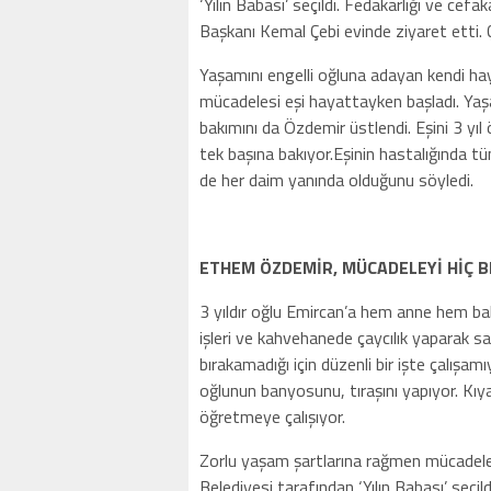
‘Yılın Babası’ seçildi. Fedakarlığı ve cef
Başkanı Kemal Çebi evinde ziyaret etti. Ç
Yaşamını engelli oğluna adayan kendi h
mücadelesi eşi hayattayken başladı. Yaşa
bakımını da Özdemir üstlendi. Eşini 3 yı
tek başına bakıyor.Eşinin hastalığında 
de her daim yanında olduğunu söyledi.
ETHEM ÖZDEMİR, MÜCADELEYİ HİÇ 
3 yıldır oğlu Emircan’a hem anne hem b
işleri ve kahvehanede çaycılık yaparak sa
bırakamadığı için düzenli bir işte çalışam
oğlunun banyosunu, tıraşını yapıyor. Kıya
öğretmeye çalışıyor.
Zorlu yaşam şartlarına rağmen mücadel
Belediyesi tarafından ‘Yılın Babası’ se