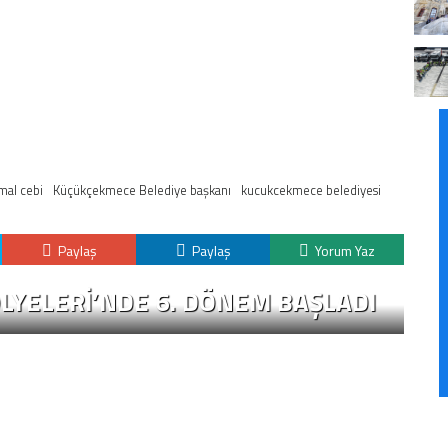
mal cebi
Küçükçekmece Belediye başkanı
kucukcekmece belediyesi
Paylaş
Paylaş
Yorum Yaz
LYELERİ’NDE 6. DÖNEM BAŞLADI
“
S