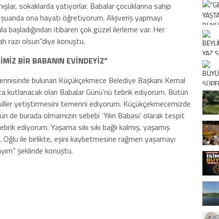
şlar, sokaklarda yatıyorlar. Babalar çocuklarına sahip
 şuanda ona hayatı öğretiyorum. Alışveriş yapmayı
la başladığından itibaren çok güzel ilerleme var. Her
h razı olsun”diye konuştu.
ĞİMİZ BİR BABANIN EVİNDEYİZ”
emennisinde bulunan Küçükçekmece Belediye Başkanı Kemal
ta kutlanacak olan Babalar Günü’nü tebrik ediyorum. Bütün
 nesiller yetiştirmesini temenni ediyorum. Küçükçekmecemizde
n de burada olmamızın sebebi ‘Yılın Babası’ olarak tespit
ebrik ediyorum. Yaşama sıkı sıkı bağlı kalmış, yaşamış
. Oğlu ile birlikte, eşini kaybetmesine rağmen yaşamayı
ayım” şeklinde konuştu.