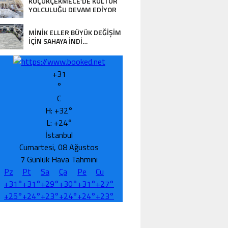
KÜÇÜKÇEKMECE’DE KÜLTÜR
YOLCULUĞU DEVAM EDİYOR
MİNİK ELLER BÜYÜK DEĞİŞİM
İÇİN SAHAYA İNDİ…
+
31
°
C
H:
+
32°
L:
+
24°
İstanbul
Cumartesi, 08 Ağustos
GENÇ YAŞTA BÜYÜK SORUMLULUK… VA
7 Günlük Hava Tahmini
ORUNLARINA ÇÖZÜM ARIYOR!”
Pz
Pt
Sa
Ça
Pe
Cu
+
31°
+
31°
+
29°
+
30°
+
31°
+
27°
+
25°
+
24°
+
23°
+
24°
+
24°
+
23°