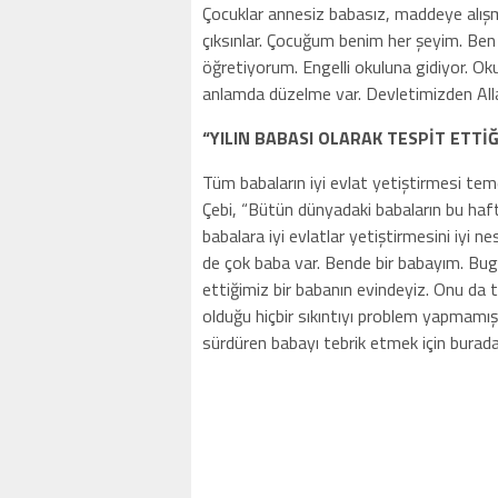
Çocuklar annesiz babasız, maddeye alışmı
çıksınlar. Çocuğum benim her şeyim. Ben
öğretiyorum. Engelli okuluna gidiyor. Oku
anlamda düzelme var. Devletimizden Alla
“YILIN BABASI OLARAK TESPİT ETTİ
Tüm babaların iyi evlat yetiştirmesi t
Çebi, “Bütün dünyadaki babaların bu haf
babalara iyi evlatlar yetiştirmesini iyi
de çok baba var. Bende bir babayım. Bugü
ettiğimiz bir babanın evindeyiz. Onu da t
olduğu hiçbir sıkıntıyı problem yapmamış
sürdüren babayı tebrik etmek için burad