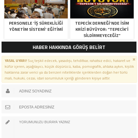
PERSONELE ‘İŞ SÜREKLİLİĞİ
TEPECİK DERNEĞİ’NDE İSİM
YÖNETİM SİSTEMİ’ EĞİTİMİ
KRİZİ BÜYÜYOR: “TEPECİK’İ
SİLDİRMEYECEĞİZ”
HABER HAKKINDA GÖRÜŞ BELİRT
YASAL UYARI!
Suç teşkil edecek, yasadışı, tehditkar, rahatsız edici, hakaret ve
küfür içeren, aşağılayıcı, küçük düşürücü, kaba, pornografik, ahlaka aykırı, kişilik
haklarına zarar verici ya da benzeri niteliklerde içeriklerden doğan her türlü
mali, hukuki, cezai, idari sorumluluk içeriği gönderen kişiye aittir.