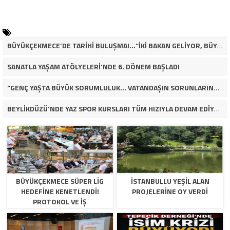
BÜYÜKÇEKMECE’DE TARİHİ BULUŞMA!…“İKİ BAKAN GELİYOR, BÜYÜKÇEKMECE’NİN ADLİYE KADERİ DEĞİŞECEK Mİ?”
SANATLA YAŞAM ATÖLYELERİ’NDE 6. DÖNEM BAŞLADI
“GENÇ YAŞTA BÜYÜK SORUMLULUK… VATANDAŞIN SORUNLARINA ÇÖZÜM ARIYOR!”
BEYLİKDÜZÜ’NDE YAZ SPOR KURSLARI TÜM HIZIYLA DEVAM EDİYOR
BÜYÜKÇEKMECE SÜPER LİG
İSTANBULLU YEŞİL ALAN
HEDEFİNE KENETLENDİ!
PROJELERİNE OY VERDİ
PROTOKOL VE İŞ
DÜNYASINDAN BASKETBOL
TAKIMINA TAM DESTEK…