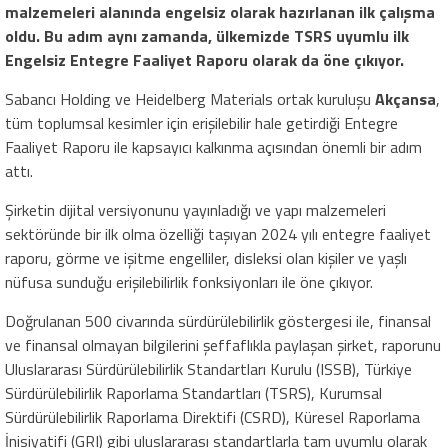
malzemeleri alanında engelsiz olarak hazırlanan ilk çalışma
oldu. Bu adım aynı zamanda, ülkemizde TSRS uyumlu ilk
Engelsiz Entegre Faaliyet Raporu olarak da öne çıkıyor.
Sabancı Holding ve Heidelberg Materials ortak kuruluşu
Akçansa
,
tüm toplumsal kesimler için erişilebilir hale getirdiği Entegre
Faaliyet Raporu ile kapsayıcı kalkınma açısından önemli bir adım
attı.
Şirketin dijital versiyonunu yayınladığı ve yapı malzemeleri
sektöründe bir ilk olma özelliği taşıyan 2024 yılı entegre faaliyet
raporu, görme ve işitme engelliler, disleksi olan kişiler ve yaşlı
nüfusa sunduğu erişilebilirlik fonksiyonları ile öne çıkıyor.
Doğrulanan 500 civarında sürdürülebilirlik göstergesi ile, finansal
ve finansal olmayan bilgilerini şeffaflıkla paylaşan şirket, raporunu
Uluslararası Sürdürülebilirlik Standartları Kurulu (ISSB), Türkiye
Sürdürülebilirlik Raporlama Standartları (TSRS), Kurumsal
Sürdürülebilirlik Raporlama Direktifi (CSRD), Küresel Raporlama
İnisiyatifi (GRI) gibi uluslararası standartlarla tam uyumlu olarak