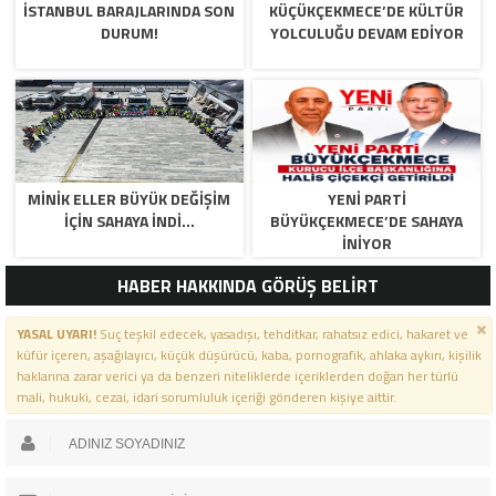
İSTANBUL BARAJLARINDA SON
KÜÇÜKÇEKMECE’DE KÜLTÜR
DURUM!
YOLCULUĞU DEVAM EDİYOR
MİNİK ELLER BÜYÜK DEĞİŞİM
YENİ PARTİ
İÇİN SAHAYA İNDİ…
BÜYÜKÇEKMECE’DE SAHAYA
İNİYOR
HABER HAKKINDA GÖRÜŞ BELİRT
YASAL UYARI!
Suç teşkil edecek, yasadışı, tehditkar, rahatsız edici, hakaret ve
küfür içeren, aşağılayıcı, küçük düşürücü, kaba, pornografik, ahlaka aykırı, kişilik
haklarına zarar verici ya da benzeri niteliklerde içeriklerden doğan her türlü
mali, hukuki, cezai, idari sorumluluk içeriği gönderen kişiye aittir.