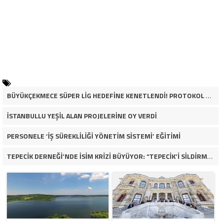
BÜYÜKÇEKMECE SÜPER LİG HEDEFİNE KENETLENDİ! PROTOKOL VE İŞ DÜNYASINDAN BASKETBOL TAKIMINA TAM DESTEK…
İSTANBULLU YEŞİL ALAN PROJELERİNE OY VERDİ
PERSONELE ‘İŞ SÜREKLİLİĞİ YÖNETİM SİSTEMİ’ EĞİTİMİ
TEPECİK DERNEĞİ’NDE İSİM KRİZİ BÜYÜYOR: “TEPECİK’İ SİLDİRMEYECEĞİZ”