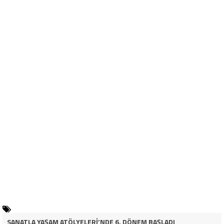
SANATLA YAŞAM ATÖLYELERİ’NDE 6. DÖNEM BAŞLADI