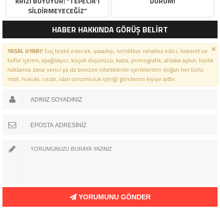
KRİZİ BÜYÜYOR: “TEPECİK’İ
DURUM!
SİLDİRMEYECEĞİZ”
HABER HAKKINDA GÖRÜŞ BELİRT
YASAL UYARI!
Suç teşkil edecek, yasadışı, tehditkar, rahatsız edici, hakaret ve
küfür içeren, aşağılayıcı, küçük düşürücü, kaba, pornografik, ahlaka aykırı, kişilik
haklarına zarar verici ya da benzeri niteliklerde içeriklerden doğan her türlü
mali, hukuki, cezai, idari sorumluluk içeriği gönderen kişiye aittir.
YORUMUNU GÖNDER