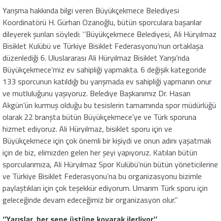
Yarışma hakkında bilgi veren Büyükçekmece Belediyesi
Koordinatörü H. Gürhan Ozanoğlu, bütün sporculara başarılar
dileyerek şunları söyledi: ‘’Büyükçekmece Belediyesi, Ali Hüryılmaz
Bisiklet Kulübü ve Türkiye Bisiklet Federasyonu’nun ortaklaşa
düzenlediği 6. Uluslararası Ali Hüryılmaz Bisiklet Yarışı’nda
Büyükçekmece’miz ev sahipliği yapmakta. 6 değişik kategoride
133 sporcunun katıldığı bu yarışmada ev sahipliği yapmanın onur
ve mutluluğunu yaşıyoruz. Belediye Başkanımız Dr. Hasan
Akgün’ün kurmuş olduğu bu tesislerin tamamında spor müdürlüğü
olarak 22 branşta bütün Büyükçekmece’ye ve Türk sporuna
hizmet ediyoruz. Ali Hüryılmaz, bisiklet sporu için ve
Büyükçekmece için çok önemli bir kişiydi ve onun adını yaşatmak
için de biz, elimizden gelen her şeyi yapıyoruz. Katılan bütün
sporcularımıza, Ali Hüryılmaz Spor Kulübü’nün bütün yöneticilerine
ve Türkiye Bisiklet Federasyonu’na bu organizasyonu bizimle
paylaştıkları için çok teşekkür ediyorum. Umarım Türk sporu için
geleceğinde devam edeceğimiz bir organizasyon olur.’’
‘’Yarışlar, her sene üstüne koyarak ilerliyor’’