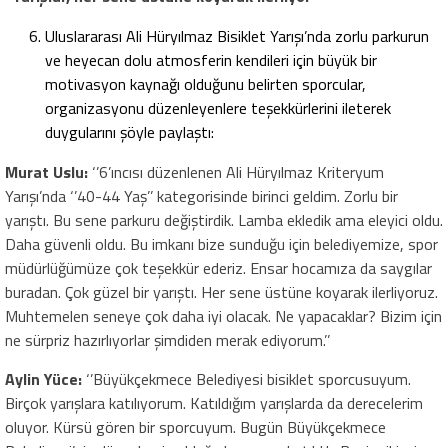
Uluslararası Ali Hüryılmaz Bisiklet Yarışı’nda zorlu parkurun
ve heyecan dolu atmosferin kendileri için büyük bir
motivasyon kaynağı olduğunu belirten sporcular,
organizasyonu düzenleyenlere teşekkürlerini ileterek
duygularını şöyle paylaştı:
Murat Uslu:
‘’6’ıncısı düzenlenen Ali Hüryılmaz Kriteryum
Yarışı’nda ‘’40-44 Yaş’’ kategorisinde birinci geldim. Zorlu bir
yarıştı. Bu sene parkuru değiştirdik. Lamba ekledik ama eleyici oldu.
Daha güvenli oldu. Bu imkanı bize sunduğu için belediyemize, spor
müdürlüğümüze çok teşekkür ederiz. Ensar hocamıza da saygılar
buradan. Çok güzel bir yarıştı. Her sene üstüne koyarak ilerliyoruz.
Muhtemelen seneye çok daha iyi olacak. Ne yapacaklar? Bizim için
ne sürpriz hazırlıyorlar şimdiden merak ediyorum.’’
Aylin Yüce:
‘’Büyükçekmece Belediyesi bisiklet sporcusuyum.
Birçok yarışlara katılıyorum. Katıldığım yarışlarda da derecelerim
oluyor. Kürsü gören bir sporcuyum. Bugün Büyükçekmece