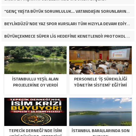
“GENÇ YAŞTA BÜYÜK SORUMLULUK… VATANDAŞIN SORUNLARINA ÇÖZÜM ARIYOR!”
BEYLİKDÜZÜ’NDE YAZ SPOR KURSLARI TÜM HIZIYLA DEVAM EDİYOR
BÜYÜKÇEKMECE SÜPER LİG HEDEFİNE KENETLENDİ! PROTOKOL VE İŞ DÜNYASINDAN BASKETBOL TAKIMINA TAM DESTEK…
İSTANBULLU YEŞİL ALAN
PERSONELE ‘İŞ SÜREKLİLİĞİ
PROJELERİNE OY VERDİ
YÖNETİM SİSTEMİ’ EĞİTİMİ
TEPECİK DERNEĞİ’NDE İSİM
İSTANBUL BARAJLARINDA SON