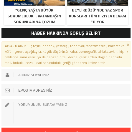
“GENÇ YAŞTA BÜYÜK
BEYLİKDÜZÜ’NDE YAZ SPOR
SORUMLULUK… VATANDAŞIN
KURSLARI TÜM HIZIYLA DEVAM
SORUNLARINA ÇÖZÜM
EDİYOR
ARIYOR!”
HABER HAKKINDA GÖRÜŞ BELİRT
YASAL UYARI!
Suç teşkil edecek, yasadışı, tehditkar, rahatsız edici, hakaret ve
küfür içeren, aşağılayıcı, küçük düşürücü, kaba, pornografik, ahlaka aykırı, kişilik
haklarına zarar verici ya da benzeri niteliklerde içeriklerden doğan her türlü
mali, hukuki, cezai, idari sorumluluk içeriği gönderen kişiye aittir.