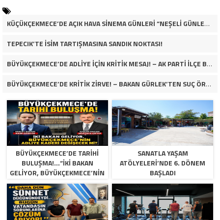
KÜÇÜKÇEKMECE’DE AÇIK HAVA SİNEMA GÜNLERİ “NEŞELİ GÜNLER” İLE BAŞLADI
TEPECIK’TE İSİM TARTIŞMASINA SANDIK NOKTASI!
BÜYÜKÇEKMECE’DE ADLİYE İÇİN KRİTİK MESAJ! – AK PARTİ İLÇE BAŞKANI RASİM YAĞAR: “SOMUT VE SEVİNDİRİCİ GELİŞMELER BEKLİYORUZ”
BÜYÜKÇEKMECE’DE KRİTİK ZİRVE! – BAKAN GÜRLEK’TEN SUÇ ÖRGÜTLERİNE NET MESAJ: “YAPTIĞINIZ YANINIZA KÂR KALMAYACAK!”
BÜYÜKÇEKMECE’DE TARİHİ
SANATLA YAŞAM
BULUŞMA!…“İKİ BAKAN
ATÖLYELERİ’NDE 6. DÖNEM
GELİYOR, BÜYÜKÇEKMECE’NİN
BAŞLADI
ADLİYE KADERİ DEĞİŞECEK
Mİ?”