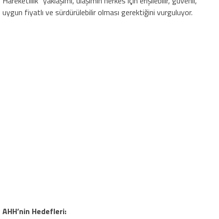
Hareketlilik” yaklaşımı, ulaşımın herkes için erişilebilir, güvenli,
uygun fiyatlı ve sürdürülebilir olması gerektiğini vurguluyor.
AHH’nin Hedefleri: