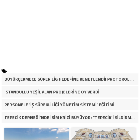
BÜYÜKÇEKMECE SÜPER LİG HEDEFİNE KENETLENDİ! PROTOKOL VE İŞ DÜNYASINDAN BASKETBOL TAKIMINA TAM DESTEK…
İSTANBULLU YEŞİL ALAN PROJELERİNE OY VERDİ
PERSONELE ‘İŞ SÜREKLİLİĞİ YÖNETİM SİSTEMİ’ EĞİTİMİ
TEPECİK DERNEĞİ’NDE İSİM KRİZİ BÜYÜYOR: “TEPECİK’İ SİLDİRMEYECEĞİZ”