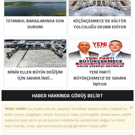
İSTANBUL BARAJLARINDA SON
KÜÇÜKÇEKMECE’DE KÜLTÜR
DURUM!
YOLCULUĞU DEVAM EDİYOR
MİNİK ELLER BÜYÜK DEĞİŞİM
YENİ PARTİ
İÇİN SAHAYA İNDİ…
BÜYÜKÇEKMECE’DE SAHAYA
İNİYOR
HABER HAKKINDA GÖRÜŞ BELİRT
YASAL UYARI!
Suç teşkil edecek, yasadışı, tehditkar, rahatsız edici, hakaret ve
küfür içeren, aşağılayıcı, küçük düşürücü, kaba, pornografik, ahlaka aykırı, kişilik
haklarına zarar verici ya da benzeri niteliklerde içeriklerden doğan her türlü
mali, hukuki, cezai, idari sorumluluk içeriği gönderen kişiye aittir.