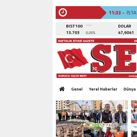
11:33 -
İST
SON
DAKİKA
11:23 -
KÜÇ
BIST100
DOLAR
13.703
47,6041
0,00%
15:11 -
TEPE
11:33 -
İST
11:23 -
KÜÇ
15:11 -
TEPE
11:33 -
İST
Genel
Yerel Haberler
Dünya
11:23 -
KÜÇ