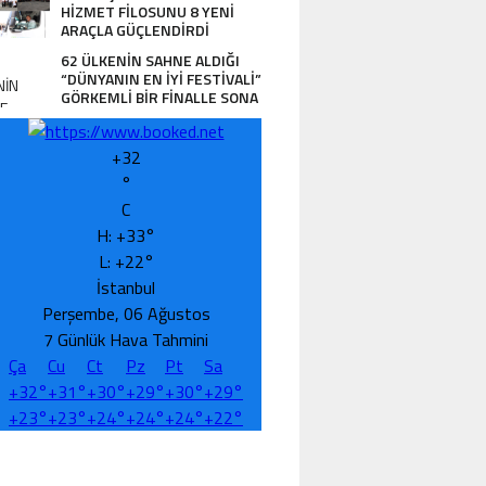
HİZMET FİLOSUNU 8 YENİ
ARAÇLA GÜÇLENDİRDİ
62 ÜLKENİN SAHNE ALDIĞI
“DÜNYANIN EN İYİ FESTİVALİ”
GÖRKEMLİ BİR FİNALLE SONA
ERDİ
+
32
°
C
H:
+
33°
STANBUL BARAJLARINDA SON DURUM!
L:
+
22°
İstanbul
Perşembe, 06 Ağustos
7 Günlük Hava Tahmini
Ça
Cu
Ct
Pz
Pt
Sa
+
32°
+
31°
+
30°
+
29°
+
30°
+
29°
+
23°
+
23°
+
24°
+
24°
+
24°
+
22°