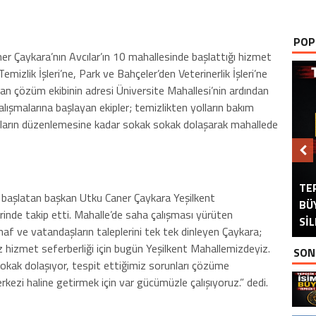
POP
ner Çaykara’nın Avcılar’ın 10 mahallesinde başlattığı hizmet
emizlik İşleri’ne, Park ve Bahçeler’den Veterinerlik İşleri’ne
an çözüm ekibinin adresi Üniversite Mahallesi’nin ardından
alışmalarına başlayan ekipler; temizlikten yolların bakım
rkların düzenlemesine kadar sokak sokak dolaşarak mahallede
TE
62
i başlatan başkan Utku Caner Çaykara Yeşilkent
BÜ
ÖN
inde takip etti. Mahalle’de saha çalışması yürüten
Sİ
İS
naf ve vatandaşların taleplerini tek tek dinleyen Çaykara;
z hizmet seferberliği için bugün Yeşilkent Mahallemizdeyiz.
SON
 sokak dolaşıyor, tespit ettiğimiz sorunları çözüme
kezi haline getirmek için var gücümüzle çalışıyoruz.” dedi.