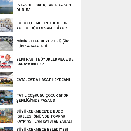
İSTANBUL BARAJLARINDA SON
DURUM!
KÜÇÜKÇEKMECE’DE KÜLTÜR
YOLCULUĞU DEVAM EDİYOR
MİNİK ELLER BÜYÜK DEĞİŞİM
İÇİN SAHAYA İNDİ…
YENİ PARTİ BÜYÜKÇEKMECE’DE
SAHAYA İNİYOR
ÇATALCA’DA HASAT HEYECANI
TATİL COŞKUSU ÇOCUK SPOR
ŞENLİĞİ’NDE YAŞANDI
BÜYÜKÇEKMECE’DE BUDO
İSKELESİ ÖNÜNDE TOPRAK
KAYMASI: CAN KAYBI VE YARALI
YOK…
BÜYÜKÇEKMECE BELEDİYESİ