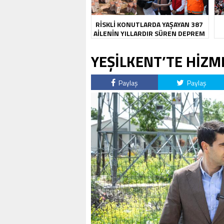
RİSKLİ KONUTLARDA YAŞAYAN 387
AİLENİN YILLARDIR SÜREN DEPREM
KABUSU SONA ERDİ
YEŞİLKENT’TE HİZM
Paylaş
Paylaş