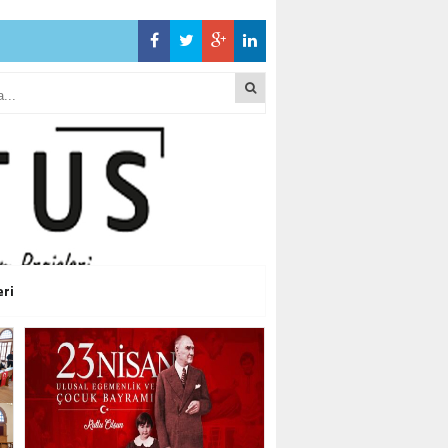
CEĞİZ”
CEĞİZ”
eri