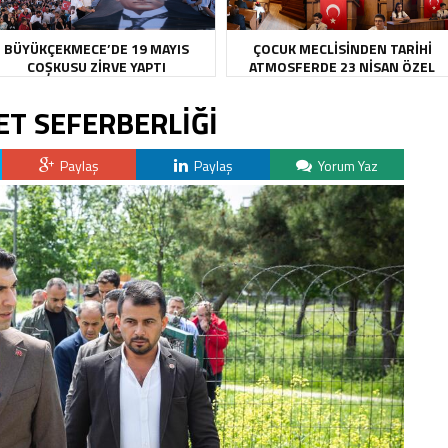
BÜYÜKÇEKMECE’DE 19 MAYIS
ÇOCUK MECLİSİNDEN TARİHİ
COŞKUSU ZİRVE YAPTI
ATMOSFERDE 23 NİSAN ÖZEL
OTURUMU
ET SEFERBERLİĞİ
Paylaş
Paylaş
Yorum Yaz