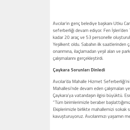
Avcılar’ın genç belediye başkanı Utku Ca
seferberliği devam ediyor. Fen İşleri’den T
kadar 20 araç ve 53 personelle oluşturul
Yeşilkent oldu. Sabahın ilk saatlerinden ç
onarımına, ilaçlamadan yeşil alan ve pa
çalışmalarını gerçekleştirdi.
Çaykara Sorunları Dinledi
Avcılar’da Mahalle Hizmet Seferberliği’n
Mahallesi’nde devam eden çalışmaları yer
Çaykara’ya vatandaşın ilgisi büyüktü. Es
“Tüm birimlerimizle beraber başlattığımı
Ekiplerimizle birlikte mahallemizi sokak
kavuşturuyoruz. Avcılarımızı yaşamın mer