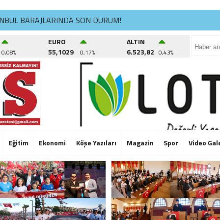
ANBUL BARAJLARINDA SON DURUM!
ÜKÇEKMECE’DE KÜLTÜR YOLCULUĞU DEVAM EDİYOR
EURO
ALTIN
55,1029
6.523,82
0,08%
0,17%
0,43%
CİK DERNEĞİ’NDE İSİM KRİZİ BÜYÜYOR: “TEPECİK’İ SİLDİRMEYE
ANBUL BARAJLARINDA SON DURUM!
ÜKÇEKMECE’DE KÜLTÜR YOLCULUĞU DEVAM EDİYOR
CİK DERNEĞİ’NDE İSİM KRİZİ BÜYÜYOR: “TEPECİK’İ SİLDİRMEYE
ANBUL BARAJLARINDA SON DURUM!
Eğitim
Ekonomi
Köşe Yazıları
Magazin
Spor
Video Gal
ÜKÇEKMECE’DE KÜLTÜR YOLCULUĞU DEVAM EDİYOR