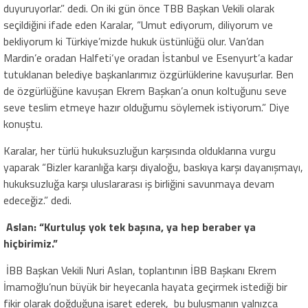
duyuruyorlar.” dedi. On iki gün önce TBB Başkan Vekili olarak
seçildiğini ifade eden Karalar, “Umut ediyorum, diliyorum ve
bekliyorum ki Türkiye’mizde hukuk üstünlüğü olur. Van’dan
Mardin’e oradan Halfeti‘ye oradan İstanbul ve Esenyurt’a kadar
tutuklanan belediye başkanlarımız özgürlüklerine kavuşurlar. Ben
de özgürlüğüne kavuşan Ekrem Başkan’a onun koltuğunu seve
seve teslim etmeye hazır olduğumu söylemek istiyorum.” Diye
konuştu.
Karalar, her türlü hukuksuzluğun karşısında olduklarına vurgu
yaparak “Bizler karanlığa karşı diyaloğu, baskıya karşı dayanışmayı,
hukuksuzluğa karşı uluslararası iş birliğini savunmaya devam
edeceğiz.” dedi.
Aslan: “Kurtuluş yok tek başına, ya hep beraber ya
hiçbirimiz.”
İBB Başkan Vekili Nuri Aslan, toplantının İBB Başkanı Ekrem
İmamoğlu’nun büyük bir heyecanla hayata geçirmek istediği bir
fikir olarak doğduğuna işaret ederek, bu buluşmanın yalnızca