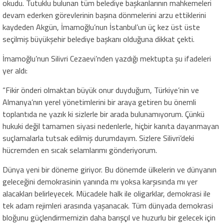
okudu. Tutuklu bulunan tüm belediye başkanlarının mahkemeleri
devam ederken görevlerinin başına dönmelerini arzu ettiklerini
kaydeden Akgün, İmamoğlu’nun İstanbul’un üç kez üst üste
seçilmiş büyükşehir belediye başkanı olduğuna dikkat çekti.
İmamoğlu’nun Silivri Cezaevi’nden yazdığı mektupta şu ifadeleri
yer aldı:
“Fikir önderi olmaktan büyük onur duyduğum, Türkiye’nin ve
Almanya’nın yerel yönetimlerini bir araya getiren bu önemli
toplantıda ne yazık ki sizlerle bir arada bulunamıyorum. Çünkü
hukuki değil tamamen siyasi nedenlerle, hiçbir kanıta dayanmayan
suçlamalarla tutsak edilmiş durumdayım. Sizlere Silivri’deki
hücremden en sıcak selamlarımı gönderiyorum.
Dünya yeni bir döneme giriyor. Bu dönemde ülkelerin ve dünyanın
geleceğini demokrasinin yanında mı yoksa karşısında mı yer
alacakları belirleyecek. Mücadele halk ile oligarklar, demokrasi ile
tek adam rejimleri arasında yaşanacak. Tüm dünyada demokrasi
bloğunu güçlendirmemizin daha barışçıl ve huzurlu bir gelecek için