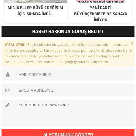
MİNİK ELLER BÜYÜK DEĞİŞİM
YENİ PARTİ
İÇİN SAHAYA İNDİ…
BÜYÜKÇEKMECE’DE SAHAYA
İNİYOR
HABER HAKKINDA GÖRÜŞ BELİRT
YASAL UYARI!
Suç teşkil edecek, yasadışı, tehditkar, rahatsız edici, hakaret ve
küfür içeren, aşağılayıcı, küçük düşürücü, kaba, pornografik, ahlaka aykırı, kişilik
haklarına zarar verici ya da benzeri niteliklerde içeriklerden doğan her türlü
mali, hukuki, cezai, idari sorumluluk içeriği gönderen kişiye aittir.
YORUMUNU GÖNDER