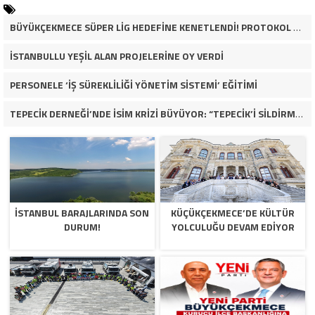
BÜYÜKÇEKMECE SÜPER LİG HEDEFİNE KENETLENDİ! PROTOKOL VE İŞ DÜNYASINDAN BASKETBOL TAKIMINA TAM DESTEK…
İSTANBULLU YEŞİL ALAN PROJELERİNE OY VERDİ
PERSONELE ‘İŞ SÜREKLİLİĞİ YÖNETİM SİSTEMİ’ EĞİTİMİ
TEPECİK DERNEĞİ’NDE İSİM KRİZİ BÜYÜYOR: “TEPECİK’İ SİLDİRMEYECEĞİZ”
İSTANBUL BARAJLARINDA SON
KÜÇÜKÇEKMECE’DE KÜLTÜR
DURUM!
YOLCULUĞU DEVAM EDİYOR