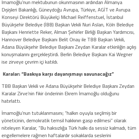
İmamoğlu’nun mektubunun okunmasının ardından Almanya
Dışişleri Bakanlığı, Güneydoğu Avrupa, Türkiye, AGİT ve Avrupa
Konseyi Direktörü Büyükelçi Michael Reiffenstuel, İstanbul
Büyükşehir Belediye (İBB) Başkan Vekili Nuri Aslan, Köln Belediye
Başkanı Henriette Reker, Alman Şehirler Birliği Başkan Yardımcısı,
Hannover Belediye Başkanı Belit Onay ile TBB Başkan Vekili,
Adana Büyükşehir Belediye Başkanı Zeydan Karalar etkinliğin açılış
konuşmalarını gerçekleştirdi. Berlin Belediye Başkanı Kai Wegner
ise zirveye çevrim içi katıldı.
Karalar: “Baskıya karşı dayanışmayı savunacağız”
TBB Başkan Vekili ve Adana Büyükşehir Belediye Başkanı Zeydan
Karalar Zirve’nin fikir önderinin Ekrem İmamoğlu olduğunu
hatırlattı.
İmamoğlu’nun tutuklanmasını; “halkın oyuyla seçilmiş bir
yöneticinin, demokratik temsil hakkının gasp edilmesi” olarak
niteleyen Karalar, “Bu haksızlığa Türk halkı da sessiz kalmadı, tüm
engellemelere rağmen haftalardır sokaklarda seslerini