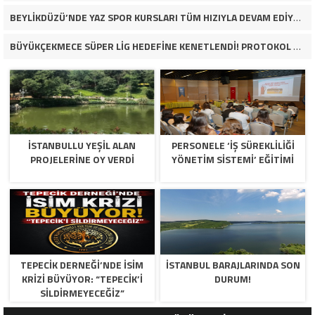
BEYLİKDÜZÜ’NDE YAZ SPOR KURSLARI TÜM HIZIYLA DEVAM EDİYOR
BÜYÜKÇEKMECE SÜPER LİG HEDEFİNE KENETLENDİ! PROTOKOL VE İŞ DÜNYASINDAN BASKETBOL TAKIMINA TAM DESTEK…
İSTANBULLU YEŞİL ALAN
PERSONELE ‘İŞ SÜREKLİLİĞİ
PROJELERİNE OY VERDİ
YÖNETİM SİSTEMİ’ EĞİTİMİ
TEPECİK DERNEĞİ’NDE İSİM
İSTANBUL BARAJLARINDA SON
KRİZİ BÜYÜYOR: “TEPECİK’İ
DURUM!
SİLDİRMEYECEĞİZ”