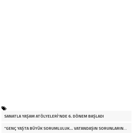
SANATLA YAŞAM ATÖLYELERİ’NDE 6. DÖNEM BAŞLADI
“GENÇ YAŞTA BÜYÜK SORUMLULUK… VATANDAŞIN SORUNLARINA ÇÖZÜM ARIYOR!”