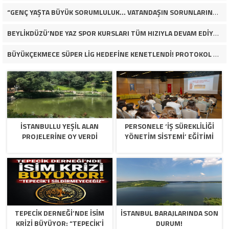
“GENÇ YAŞTA BÜYÜK SORUMLULUK… VATANDAŞIN SORUNLARINA ÇÖZÜM ARIYOR!”
BEYLİKDÜZÜ’NDE YAZ SPOR KURSLARI TÜM HIZIYLA DEVAM EDİYOR
BÜYÜKÇEKMECE SÜPER LİG HEDEFİNE KENETLENDİ! PROTOKOL VE İŞ DÜNYASINDAN BASKETBOL TAKIMINA TAM DESTEK…
İSTANBULLU YEŞİL ALAN
PERSONELE ‘İŞ SÜREKLİLİĞİ
PROJELERİNE OY VERDİ
YÖNETİM SİSTEMİ’ EĞİTİMİ
TEPECİK DERNEĞİ’NDE İSİM
İSTANBUL BARAJLARINDA SON
KRİZİ BÜYÜYOR: “TEPECİK’İ
DURUM!