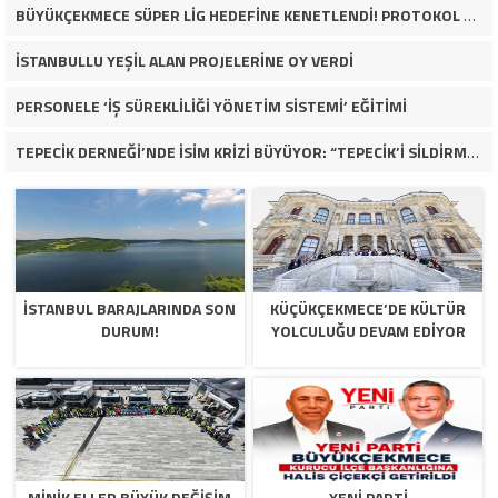
BÜYÜKÇEKMECE SÜPER LİG HEDEFİNE KENETLENDİ! PROTOKOL VE İŞ DÜNYASINDAN BASKETBOL TAKIMINA TAM DESTEK…
İSTANBULLU YEŞİL ALAN PROJELERİNE OY VERDİ
PERSONELE ‘İŞ SÜREKLİLİĞİ YÖNETİM SİSTEMİ’ EĞİTİMİ
TEPECİK DERNEĞİ’NDE İSİM KRİZİ BÜYÜYOR: “TEPECİK’İ SİLDİRMEYECEĞİZ”
İSTANBUL BARAJLARINDA SON
KÜÇÜKÇEKMECE’DE KÜLTÜR
DURUM!
YOLCULUĞU DEVAM EDİYOR
MİNİK ELLER BÜYÜK DEĞİŞİM
YENİ PARTİ