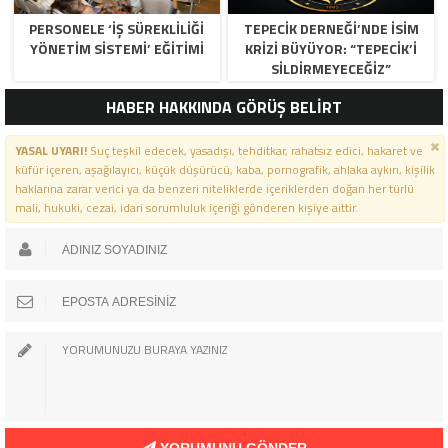
PERSONELE ‘İŞ SÜREKLİLİĞİ
TEPECİK DERNEĞİ’NDE İSİM
YÖNETİM SİSTEMİ’ EĞİTİMİ
KRİZİ BÜYÜYOR: “TEPECİK’İ
SİLDİRMEYECEĞİZ”
HABER HAKKINDA GÖRÜŞ BELİRT
YASAL UYARI!
Suç teşkil edecek, yasadışı, tehditkar, rahatsız edici, hakaret ve
küfür içeren, aşağılayıcı, küçük düşürücü, kaba, pornografik, ahlaka aykırı, kişilik
haklarına zarar verici ya da benzeri niteliklerde içeriklerden doğan her türlü
mali, hukuki, cezai, idari sorumluluk içeriği gönderen kişiye aittir.
YORUMUNU GÖNDER