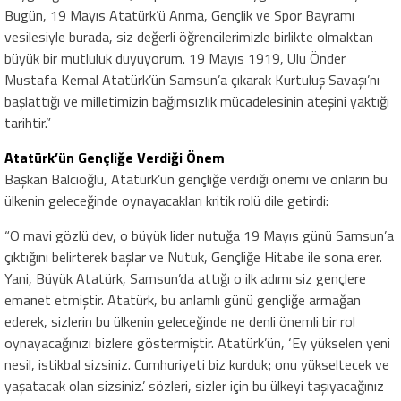
Bugün, 19 Mayıs Atatürk’ü Anma, Gençlik ve Spor Bayramı
vesilesiyle burada, siz değerli öğrencilerimizle birlikte olmaktan
büyük bir mutluluk duyuyorum. 19 Mayıs 1919, Ulu Önder
Mustafa Kemal Atatürk’ün Samsun’a çıkarak Kurtuluş Savaşı’nı
başlattığı ve milletimizin bağımsızlık mücadelesinin ateşini yaktığı
tarihtir.”
Atatürk’ün Gençliğe Verdiği Önem
Başkan Balcıoğlu, Atatürk’ün gençliğe verdiği önemi ve onların bu
ülkenin geleceğinde oynayacakları kritik rolü dile getirdi:
“O mavi gözlü dev, o büyük lider nutuğa 19 Mayıs günü Samsun’a
çıktığını belirterek başlar ve Nutuk, Gençliğe Hitabe ile sona erer.
Yani, Büyük Atatürk, Samsun’da attığı o ilk adımı siz gençlere
emanet etmiştir. Atatürk, bu anlamlı günü gençliğe armağan
ederek, sizlerin bu ülkenin geleceğinde ne denli önemli bir rol
oynayacağınızı bizlere göstermiştir. Atatürk’ün, ‘Ey yükselen yeni
nesil, istikbal sizsiniz. Cumhuriyeti biz kurduk; onu yükseltecek ve
yaşatacak olan sizsiniz.’ sözleri, sizler için bu ülkeyi taşıyacağınız