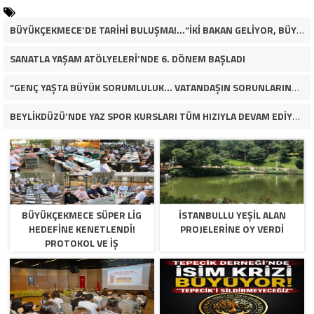
BÜYÜKÇEKMECE’DE TARİHİ BULUŞMA!…“İKİ BAKAN GELİYOR, BÜYÜKÇEKMECE’NİN ADLİYE KADERİ DEĞİŞECEK Mİ?”
SANATLA YAŞAM ATÖLYELERİ’NDE 6. DÖNEM BAŞLADI
“GENÇ YAŞTA BÜYÜK SORUMLULUK… VATANDAŞIN SORUNLARINA ÇÖZÜM ARIYOR!”
BEYLİKDÜZÜ’NDE YAZ SPOR KURSLARI TÜM HIZIYLA DEVAM EDİYOR
BÜYÜKÇEKMECE SÜPER LİG
İSTANBULLU YEŞİL ALAN
HEDEFİNE KENETLENDİ!
PROJELERİNE OY VERDİ
PROTOKOL VE İŞ
DÜNYASINDAN BASKETBOL
TAKIMINA TAM DESTEK…