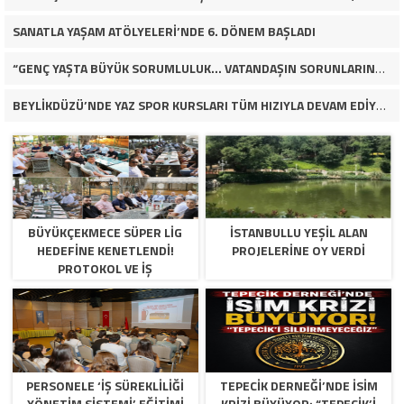
SANATLA YAŞAM ATÖLYELERİ’NDE 6. DÖNEM BAŞLADI
“GENÇ YAŞTA BÜYÜK SORUMLULUK… VATANDAŞIN SORUNLARINA ÇÖZÜM ARIYOR!”
BEYLİKDÜZÜ’NDE YAZ SPOR KURSLARI TÜM HIZIYLA DEVAM EDİYOR
BÜYÜKÇEKMECE SÜPER LİG
İSTANBULLU YEŞİL ALAN
HEDEFİNE KENETLENDİ!
PROJELERİNE OY VERDİ
PROTOKOL VE İŞ
DÜNYASINDAN BASKETBOL
TAKIMINA TAM DESTEK…
PERSONELE ‘İŞ SÜREKLİLİĞİ
TEPECİK DERNEĞİ’NDE İSİM
YÖNETİM SİSTEMİ’ EĞİTİMİ
KRİZİ BÜYÜYOR: “TEPECİK’İ