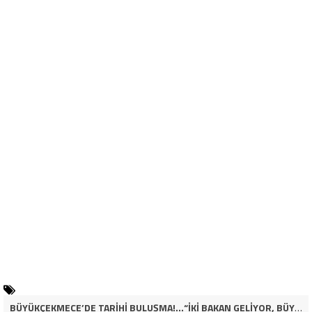
BÜYÜKÇEKMECE’DE TARİHİ BULUŞMA!…“İKİ BAKAN GELİYOR, BÜYÜKÇEKMECE’NİN ADLİYE KADERİ DEĞİŞECEK Mİ?”