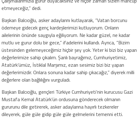
Çalışmalarımızla gurur duyacaksınız ve hiçbir zaman sizleri mahcup
etmeyeceğiz,” dedi.
Başkan Balcıoğlu, asker adaylarını kutlayarak, “Vatan borcunu
ödemeye gidecek genç kardeşlerimizi kutluyorum. Onların
ailelerinin önünde saygıyla eğiliyorum. Ne kadar güzel, ne kadar
mutlu ve gurur dolu bir gece,” ifadelerini kullandı. Ayrıca, “Bizim
üstesinden gelemeyeceğimiz hiçbir şey yok. Yeter ki bizi biz yapan
değerlerimize sahip çıkalım. Şanlı bayrağımız, Cumhuriyetimiz,
Atatürk’ümüz, İstiklal Marşımız, ezan sesimiz bizi biz yapan
değerlerimizdir. Onlara sonuna kadar sahip çıkacağız,” diyerek milli
değerlere olan bağlılığını vurguladı.
Başkan Balcıoğlu, gençleri Türkiye Cumhuriyeti’nin kurucusu Gazi
Mustafa Kemal Atatürk’ün ordusuna gönderecek olmanın
gururunu dile getirerek, asker adaylarına hayırlı tezkereler
dileyerek, güle güle gidip güle güle gelmelerini temenni etti.