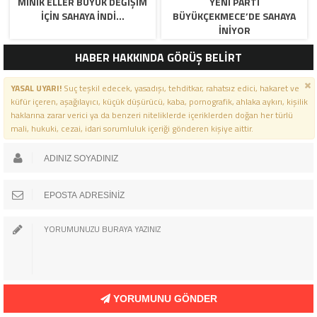
MİNİK ELLER BÜYÜK DEĞİŞİM
YENİ PARTİ
İÇİN SAHAYA İNDİ…
BÜYÜKÇEKMECE’DE SAHAYA
İNİYOR
HABER HAKKINDA GÖRÜŞ BELİRT
YASAL UYARI!
Suç teşkil edecek, yasadışı, tehditkar, rahatsız edici, hakaret ve
küfür içeren, aşağılayıcı, küçük düşürücü, kaba, pornografik, ahlaka aykırı, kişilik
haklarına zarar verici ya da benzeri niteliklerde içeriklerden doğan her türlü
mali, hukuki, cezai, idari sorumluluk içeriği gönderen kişiye aittir.
YORUMUNU GÖNDER