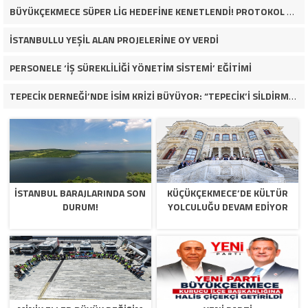
BÜYÜKÇEKMECE SÜPER LİG HEDEFİNE KENETLENDİ! PROTOKOL VE İŞ DÜNYASINDAN BASKETBOL TAKIMINA TAM DESTEK…
İSTANBULLU YEŞİL ALAN PROJELERİNE OY VERDİ
PERSONELE ‘İŞ SÜREKLİLİĞİ YÖNETİM SİSTEMİ’ EĞİTİMİ
TEPECİK DERNEĞİ’NDE İSİM KRİZİ BÜYÜYOR: “TEPECİK’İ SİLDİRMEYECEĞİZ”
İSTANBUL BARAJLARINDA SON
KÜÇÜKÇEKMECE’DE KÜLTÜR
DURUM!
YOLCULUĞU DEVAM EDİYOR