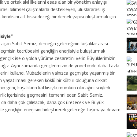
ik ve ortak akıl ilkelerini esas alan bir yönetim anlayışı
rası bilimsel çalışmalarla destekleyen, uluslararası iş
in kendisini ait hissedeceği bir dernek yapısı oluşturmak için
siyle”
 açan Sabit Semiz, derneğin geleceğinin kuşaklar arası
çmişin tecrübesini gençliğin enerjisiyle buluşturmak
gençlik ise o yolda yürüme cesaretini verir. Büyüklerimizin
acağız. Aynı zamanda gençlerimizin de yönetimde daha fazla
lerini kullandı.Mübadelenin yalnızca geçmişte yaşanmış bir
un yaşatılması gereken köklü bir kültür olduğuna dikkat
ın genç kuşakların katkısıyla mümkün olacağını söyledi.
berlik içerisinde geçmesini temenni eden Sabit Semiz,
 da daha çok çalışacak, daha çok üretecek ve Büyük
le gençliğin enerjisini birleştirerek geleceğe taşımaya devam