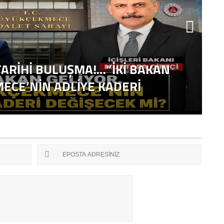
ARİHİ BULUŞMA!…“İKİ BAKAN
ECE’NİN ADLİYE KADERİ