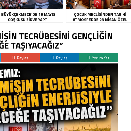
BÜYÜKÇEKMECE’DE 19 MAYIS
ÇOCUK MECLİSİNDEN TARİHİ
COŞKUSU ZİRVE YAPTI
ATMOSFERDE 23 NİSAN ÖZEL
OTURUMU
MİŞİN TECRÜBESİNİ GENÇLİĞİN
ĞE TAŞIYACAĞIZ”
Paylaş
Paylaş
Yorum Yaz