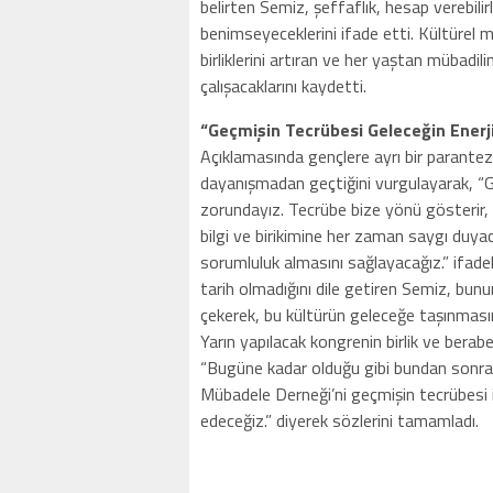
belirten Semiz, şeffaflık, hesap verebilirl
benimseyeceklerini ifade etti. Kültürel mi
birliklerini artıran ve her yaştan mübadil
çalışacaklarını kaydetti.
“Geçmişin Tecrübesi Geleceğin Enerji
Açıklamasında gençlere ayrı bir parantez
dayanışmadan geçtiğini vurgulayarak, “Ge
zorundayız. Tecrübe bize yönü gösterir, 
bilgi ve birikimine her zaman saygı duy
sorumluluk almasını sağlayacağız.” ifade
tarih olmadığını dile getiren Semiz, bun
çekerek, bu kültürün geleceğe taşınmasın
Yarın yapılacak kongrenin birlik ve bera
“Bugüne kadar olduğu gibi bundan sonra
Mübadele Derneği’ni geçmişin tecrübesi i
edeceğiz.” diyerek sözlerini tamamladı.