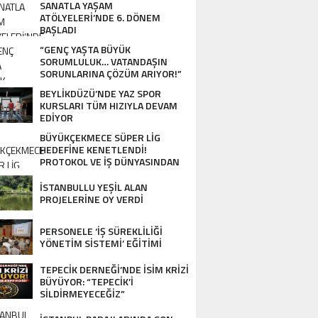
SANATLA YAŞAM
ATÖLYELERİ’NDE 6. DÖNEM
BAŞLADI
“GENÇ YAŞTA BÜYÜK
SORUMLULUK… VATANDAŞIN
SORUNLARINA ÇÖZÜM ARIYOR!”
BEYLİKDÜZÜ’NDE YAZ SPOR
KURSLARI TÜM HIZIYLA DEVAM
EDİYOR
BÜYÜKÇEKMECE SÜPER LİG
HEDEFİNE KENETLENDİ!
PROTOKOL VE İŞ DÜNYASINDAN
BASKETBOL TAKIMINA TAM
DESTEK…
İSTANBULLU YEŞİL ALAN
PROJELERİNE OY VERDİ
PERSONELE ‘İŞ SÜREKLİLİĞİ
YÖNETİM SİSTEMİ’ EĞİTİMİ
TEPECİK DERNEĞİ’NDE İSİM KRİZİ
BÜYÜYOR: “TEPECİK’İ
SİLDİRMEYECEĞİZ”