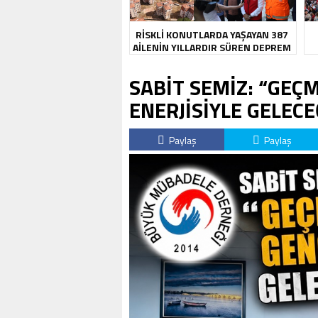
RİSKLİ KONUTLARDA YAŞAYAN 387
AİLENİN YILLARDIR SÜREN DEPREM
KABUSU SONA ERDİ
SABİT SEMİZ: “GEÇ
ENERJİSİYLE GELECE
Paylaş
Paylaş