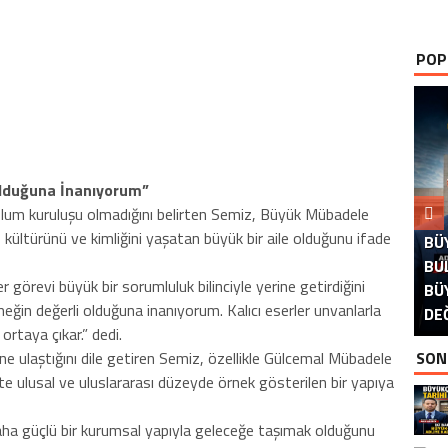
POP
Olduğuna İnanıyorum”
toplum kuruluşu olmadığını belirten Semiz, Büyük Mübadele
, kültürünü ve kimliğini yaşatan büyük bir aile olduğunu ifade
BÜ
B
BU
görevi büyük bir sorumluluk bilinciyle yerine getirdiğini
BÜ
İS
B
P
D
ğin değerli olduğuna inanıyorum. Kalıcı eserler unvanlarla
DE
İS
 ortaya çıkar.” dedi.
ne ulaştığını dile getiren Semiz, özellikle Gülcemal Mübadele
SON
ikte ulusal ve uluslararası düzeyde örnek gösterilen bir yapıya
aha güçlü bir kurumsal yapıyla geleceğe taşımak olduğunu