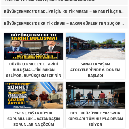
BÜYÜKÇEKMECE’DE ADLİYE İÇİN KRİTİK MESAJ! – AK PARTİ İLÇE BAŞKANI RASİM YAĞAR: “SOMUT VE SEVİNDİRİCİ GELİŞMELER BEKLİYORUZ”
BÜYÜKÇEKMECE’DE KRİTİK ZİRVE! – BAKAN GÜRLEK’TEN SUÇ ÖRGÜTLERİNE NET MESAJ: “YAPTIĞINIZ YANINIZA KÂR KALMAYACAK!”
BÜYÜKÇEKMECE’DE TARİHİ
SANATLA YAŞAM
BULUŞMA!…“İKİ BAKAN
ATÖLYELERİ’NDE 6. DÖNEM
GELİYOR, BÜYÜKÇEKMECE’NİN
BAŞLADI
ADLİYE KADERİ DEĞİŞECEK
Mİ?”
“GENÇ YAŞTA BÜYÜK
BEYLİKDÜZÜ’NDE YAZ SPOR
SORUMLULUK… VATANDAŞIN
KURSLARI TÜM HIZIYLA DEVAM
SORUNLARINA ÇÖZÜM
EDİYOR