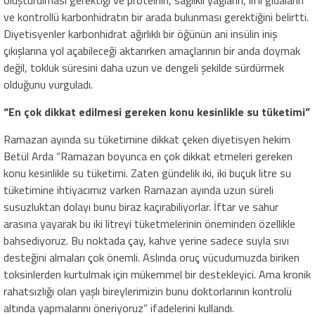
ve kontrollü karbonhidratın bir arada bulunması gerektiğini belirtti.
Diyetisyenler karbonhidrat ağırlıklı bir öğünün ani insülin iniş
çıkışlarına yol açabileceği aktarırken amaçlarının bir anda doymak
değil, tokluk süresini daha uzun ve dengeli şekilde sürdürmek
olduğunu vurguladı.
“En çok dikkat edilmesi gereken konu kesinlikle su tüketimi”
Ramazan ayında su tüketimine dikkat çeken diyetisyen hekim
Betül Arda “Ramazan boyunca en çok dikkat etmeleri gereken
konu kesinlikle su tüketimi. Zaten gündelik iki, iki buçuk litre su
tüketimine ihtiyacımız varken Ramazan ayında uzun süreli
susuzluktan dolayı bunu biraz kaçırabiliyorlar. İftar ve sahur
arasına yayarak bu iki litreyi tüketmelerinin öneminden özellikle
bahsediyoruz. Bu noktada çay, kahve yerine sadece suyla sıvı
desteğini almaları çok önemli. Aslında oruç vücudumuzda biriken
toksinlerden kurtulmak için mükemmel bir destekleyici. Ama kronik
rahatsızlığı olan yaşlı bireylerimizin bunu doktorlarının kontrolü
altında yapmalarını öneriyoruz” ifadelerini kullandı.