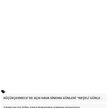
KÜÇÜKÇEKMECE’DE AÇIK HAVA SİNEMA GÜNLERİ “NEŞELİ GÜNLER” İLE BAŞLADI
TEPECIK’TE İSİM TARTIŞMASINA SANDIK NOKTASI!