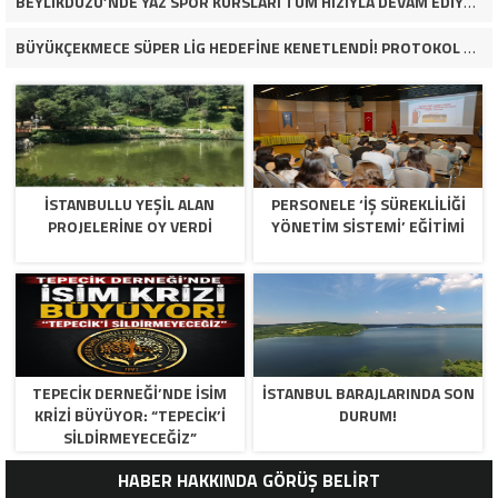
BEYLİKDÜZÜ’NDE YAZ SPOR KURSLARI TÜM HIZIYLA DEVAM EDİYOR
BÜYÜKÇEKMECE SÜPER LİG HEDEFİNE KENETLENDİ! PROTOKOL VE İŞ DÜNYASINDAN BASKETBOL TAKIMINA TAM DESTEK…
İSTANBULLU YEŞİL ALAN
PERSONELE ‘İŞ SÜREKLİLİĞİ
PROJELERİNE OY VERDİ
YÖNETİM SİSTEMİ’ EĞİTİMİ
TEPECİK DERNEĞİ’NDE İSİM
İSTANBUL BARAJLARINDA SON
KRİZİ BÜYÜYOR: “TEPECİK’İ
DURUM!
SİLDİRMEYECEĞİZ”
HABER HAKKINDA GÖRÜŞ BELİRT