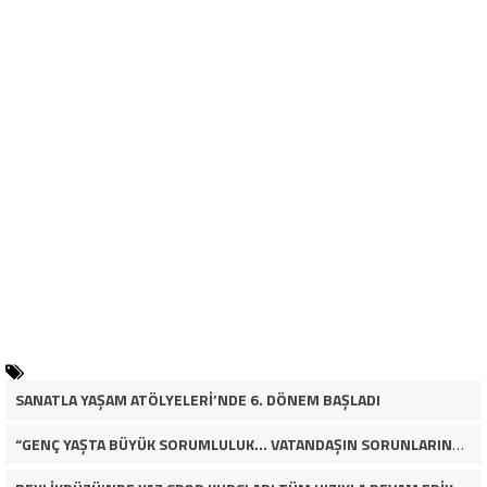
SANATLA YAŞAM ATÖLYELERİ’NDE 6. DÖNEM BAŞLADI
“GENÇ YAŞTA BÜYÜK SORUMLULUK… VATANDAŞIN SORUNLARINA ÇÖZÜM ARIYOR!”