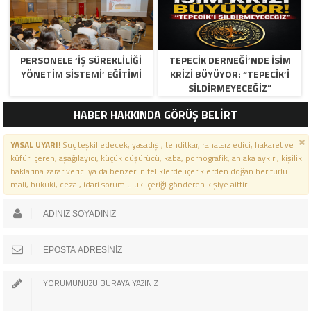
PERSONELE ‘İŞ SÜREKLİLİĞİ
TEPECİK DERNEĞİ’NDE İSİM
YÖNETİM SİSTEMİ’ EĞİTİMİ
KRİZİ BÜYÜYOR: “TEPECİK’İ
SİLDİRMEYECEĞİZ”
HABER HAKKINDA GÖRÜŞ BELİRT
YASAL UYARI!
Suç teşkil edecek, yasadışı, tehditkar, rahatsız edici, hakaret ve
küfür içeren, aşağılayıcı, küçük düşürücü, kaba, pornografik, ahlaka aykırı, kişilik
haklarına zarar verici ya da benzeri niteliklerde içeriklerden doğan her türlü
mali, hukuki, cezai, idari sorumluluk içeriği gönderen kişiye aittir.